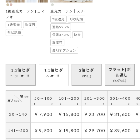
1級遮光カーテン | コマ
遮光カーテン｜スノー
ウォ
2級遮光
形状記憶
1級遮光
洗濯可
遮熱59.9%
形状記憶
保温37.3%
防炎
洗濯可
裏地オプション
フラット|ポ
1.5倍ヒダ
1.5倍ヒダ
2倍ヒダ
ール通し
イージーオーダー
フルオーダー
(3つ山)
(ヒダなし)
50～100
101～200
201～300
301～400
4
50～100
101～200
201～300
301～400
4
￥6,900
￥13,800
￥20,700
￥27,600
￥
50～140
￥7,900
￥15,800
￥23,700
￥31,600
￥
50～140
￥8,900
￥17,800
￥26,700
￥35,600
￥
141～200
￥9,900
￥19,800
￥29,700
￥39,600
￥
141～200