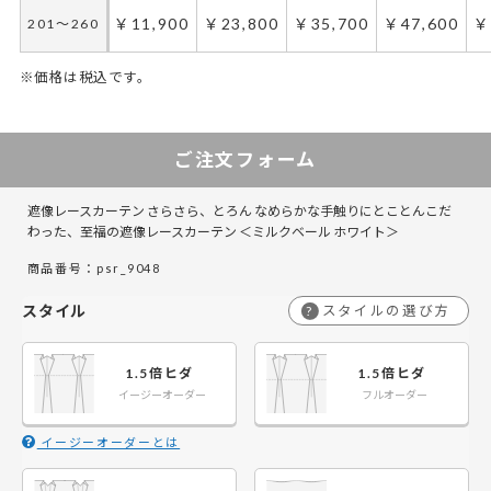
￥10,900
￥21,800
￥32,700
￥43,600
￥
201～260
￥11,900
￥23,800
￥35,700
￥47,600
￥
201～260
※価格は税込です。
50～100
50～130
101～200
131～285
201～300
286～420
301～400
421～555
4
5
ご注文フォーム
￥11,850
￥7,900
￥23,700
￥15,800
￥35,550
￥23,700
￥47,400
￥31,600
￥
￥
50～140
50～140
遮像レースカーテン さらさら、とろん なめらかな手触りにとことんこだ
￥14,850
￥9,900
￥29,700
￥19,800
￥44,550
￥29,700
￥59,400
￥39,600
￥
￥
141～200
141～200
わった、至福の遮像レースカーテン ＜ミルクベール ホワイト＞
商品番号：psr_9048
￥17,850
￥11,900
￥35,700
￥23,800
￥53,550
￥35,700
￥71,400
￥47,600
￥
￥
201～260
201～260
スタイル
スタイルの選び方
?
1.5倍ヒダ
1.5倍ヒダ
イージーオーダー
フルオーダー
イージーオーダーとは