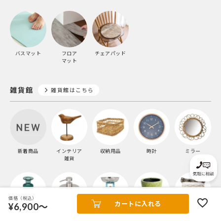
バスマット
フロア
チェアパッド
マット
雑貨館
雑貨館はこちら
新着商品
インテリア
収納用品
時計
ミラー
雑貨
価格（税込）
カートに入れる
¥6,900～
フラワーベース
バス・トイレ用
キッチン用品
ガーデニング用
クッション