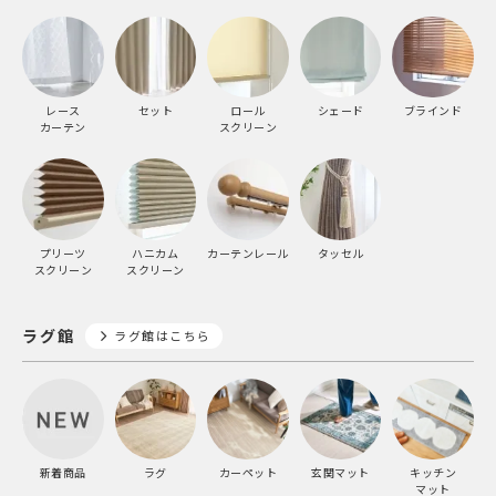
レース
セット
ロール
シェード
ブラインド
カーテン
スクリーン
プリーツ
ハニカム
カーテンレール
タッセル
スクリーン
スクリーン
ラグ館
ラグ館はこちら
新着商品
ラグ
カーペット
玄関マット
キッチン
マット