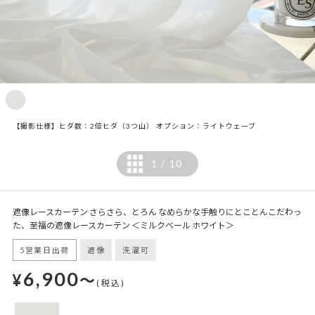
【撮影仕様】ヒダ数：2倍ヒダ（3つ山） オプション：ライトウェーブ
1
10
/
遮像レースカーテン さらさら、とろん なめらかな手触りにとことんこだわっ
た、至福の遮像レースカーテン ＜ミルクベール ホワイト＞
5営業日出荷
遮像
洗濯可
6,900
¥
～
(税込)