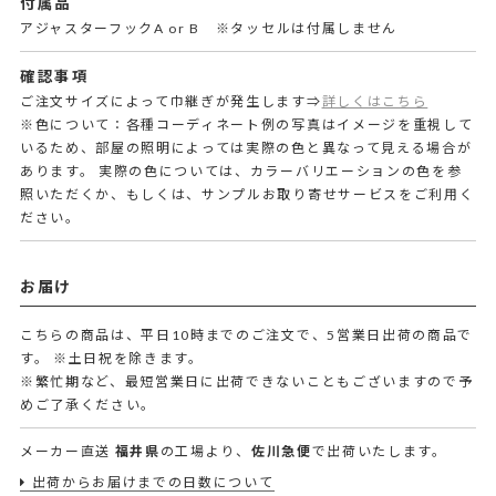
付属品
アジャスターフックA or B ※タッセルは付属しません
確認事項
ご注文サイズによって巾継ぎが発生します⇒
詳しくはこちら
※色について：各種コーディネート例の写真はイメージを重視して
いるため、部屋の照明によっては実際の色と異なって見える場合が
あります。 実際の色については、カラーバリエーションの色を参
照いただくか、もしくは、サンプルお取り寄せサービスをご利用く
ださい。
お届け
こちらの商品は、平日10時までのご注文で、5営業日出荷の商品で
す。
※土日祝を除きます。
※繁忙期など、最短営業日に出荷できないこともございますので予
めご了承ください。
メーカー直送
福井県
の工場より、
佐川急便
で出荷いたします。
出荷からお届けまでの日数について