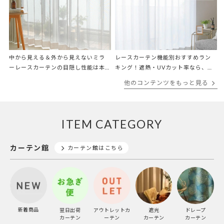
中から見える＆外から見えないミラ
レースカーテン機能別おすすめラン
ーレースカーテンの目隠し性能は本
キング！遮熱・UVカット率なら、結
当？専門店が検証
局どれが1番効果ある！？
他のコンテンツをもっと見る
ITEM CATEGORY
カーテン館
カーテン館はこちら
新着商品
翌日出荷
アウトレットカ
遮光
ドレープ
カーテン
ーテン
カーテン
カーテン