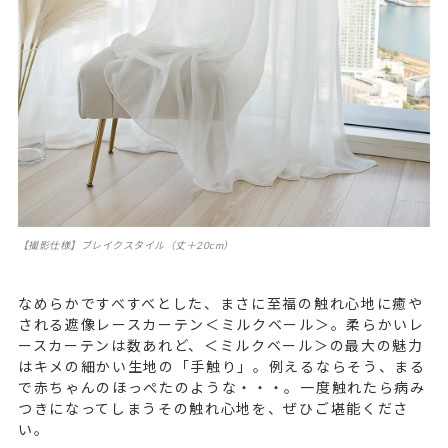
【撮影仕様】ブレイクスタイル（丈＋20cm）
なめらかですべすべとした、まさに至福の触れ心地に癒や
される遮像レースカーテン＜ミルクベール＞。柔らかいレ
ースカーテンは数あれど、＜ミルクベール＞の最大の魅力
はキメの細かい生地の「手触り」。例えるならそう、まる
で赤ちゃんのほっぺたのような・・・。一度触れたら病み
つきになってしまうその触れ心地を、ぜひご堪能くださ
い。