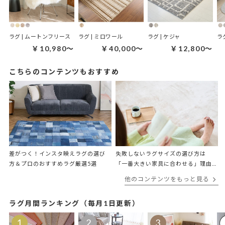
ラグ | ムートンフリース
ラグ | ミロワール
ラグ | ケジャ
ラグ
￥10,980～
￥40,000～
￥12,800～
こちらのコンテンツもおすすめ
差がつく！インスタ映えラグの選び
失敗しないラグサイズの選び方は
方＆プロのおすすめラグ厳選5選
「一番大きい家具に合わせる」理由
をプロが解説
他のコンテンツをもっと見る
ラグ月間ランキング（毎月1日更新）