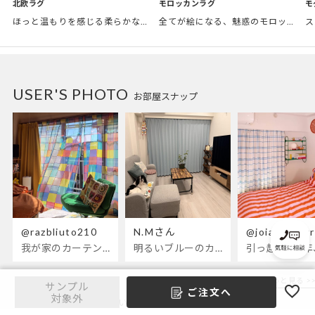
モロッカンラグ
モ
北欧ラグ
全てが絵になる、魅惑のモロッカンスタイル。トレンド感あふれるおしゃれな空間づくりに。
ほっと温もりを感じる柔らかな表情のものから、お部屋をぱっと明るくしているブライトカラーのアイテムまで幅広くご用意しました。
USER'S PHOTO
お部屋スナップ
@razbliuto210
N.Mさん
@joia_otsug
我が家のカーテンが新しくなりました🌼早起きが超絶苦手な私が、思わず朝カーテンを開けて光合成するようになったステンドグラスカーテン…！
明るいブルーのカーテンで、部屋全体が明るく。白を基調とした部屋にぴったりです。
お部屋スナップをもっと見る >>
サンプル
ご注文へ
CONTACT
対象外
お問い合わせ