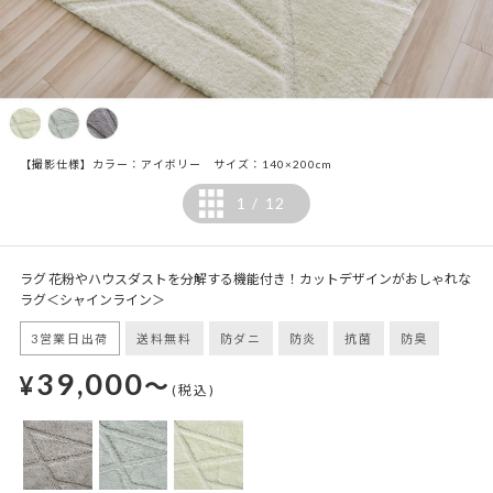
【撮影仕様】カラー：アイボリー サイズ：140×200cm
1
12
/
ラグ 花粉やハウスダストを分解する機能付き！カットデザインがおしゃれな
ラグ＜シャインライン＞
3営業日出荷
送料無料
防ダニ
防炎
抗菌
防臭
39,000
¥
～
(税込)