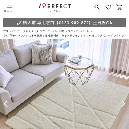
メニュー
購入前 専用窓口
【0120-989-872】
土日祝OK
TOP
パーフェクトスペース ラグ・カーペット館
ラグ・カーペット
ラグ 花粉やハウスダストを分解する機能付き！カットデザインがおしゃれなラグ＜シャインライン＞