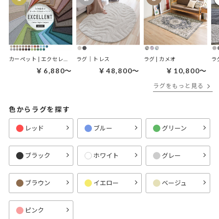
カーペット | エクセレント
ラグ｜トレス
ラグ | カメオ
ラ
￥6,880～
￥48,800～
￥10,800～
ラグをもっと見る
色からラグを探す
レッド
ブルー
グリーン
ブラック
ホワイト
グレー
ブラウン
イエロー
ベージュ
ピンク