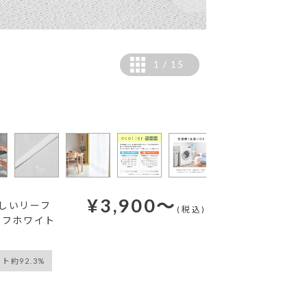
1
/
15
¥
3,900
～
しいリーフ
(税込)
オフホワイト
ト約92.3%