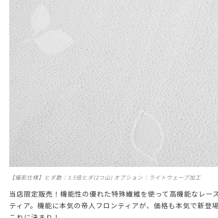
【撮影仕様】ヒダ数：1.5倍ヒダ(2つ山) オプション：ライトウェーブ加工
当店限定販売！機能性の優れた特殊繊維を使って高機能なレー
ティア。機能に本気の帝人フロンティアが、価格も本気で新登
これに決まり！