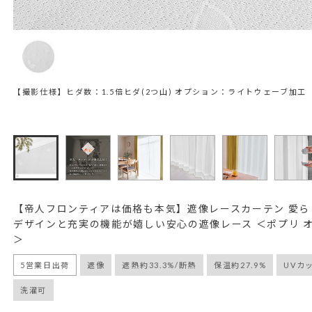
【撮影仕様】ヒダ数：1.5倍ヒダ(2つ山) オプション：ライトウェーブ加工
【帝人フロンティアは価格も本気】遮像レースカーテン 愛ら
デザインと充実の機能が嬉しい安心の遮像レース ＜ポプリ 
＞
5営業日出荷
遮像
遮熱約33.3%/断熱
保温約27.9%
UVカッ
洗濯可