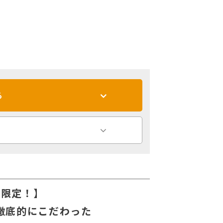
る
店限定！】
徹底的にこだわった