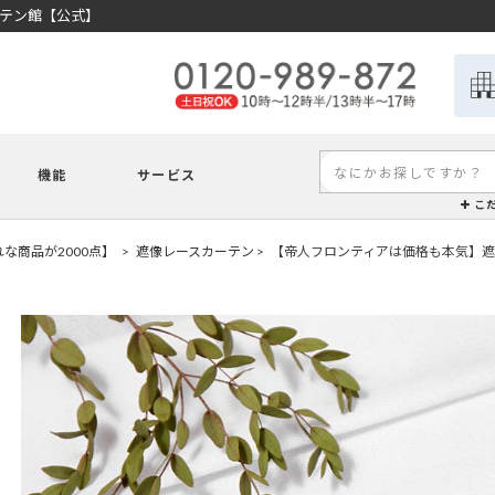
ーテン館【公式】
機能
サービス
こ
な商品が2000点】
遮像レースカーテン
【帝人フロンティアは価格も本気】遮