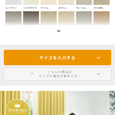
スノーグレー
ミントホワイト
クリーム
エクリュ
グレージュ
カフェオレ
ココア
チョコレート
ローアンバー
クラフト
アッシュ
ライトブラウン
ショコラ
ブラウニー
オリーブ
ミスト
スモークグレー
ナイトブラック
サイズを入力する
シルバーグレー
スチール
スレートグレー
シー
スカイ
マリンブルー
こちらの商品は
サンプル請求対象外です。
ミッドナイト
サファイア
ピーコック
シャーベット
インディゴ
ラムネ