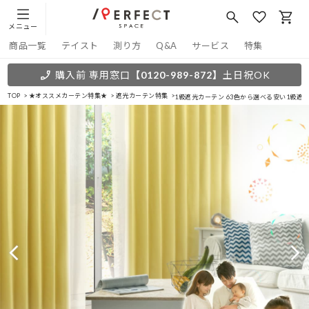
メニュー
商品一覧
テイスト
測り方
Q&A
サービス
特集
購入前 専用窓口
【0120-989-872】
土日祝OK
TOP
★オススメカーテン特集★
遮光カーテン特集
1級遮光カーテン 63色から選べる安い1級遮