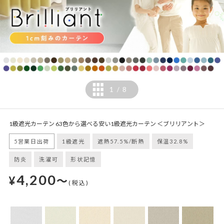
1
8
/
1級遮光カーテン 63色から選べる安い1級遮光カーテン ＜ブリリアント＞
5営業日出荷
1級遮光
遮熱57.5%/断熱
保温32.8%
防炎
洗濯可
形状記憶
4,200
¥
～
(税込)