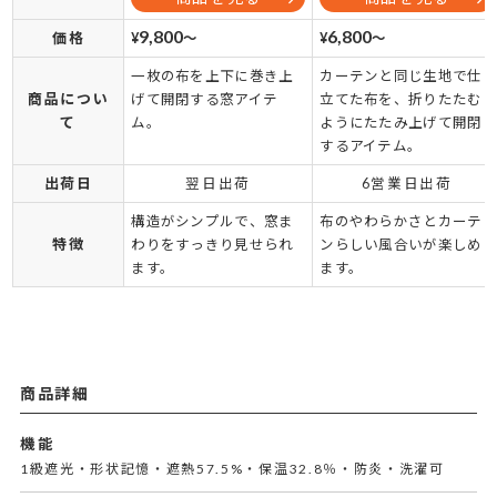
9,800
6,800
価格
¥
～
¥
～
一枚の布を上下に巻き上
カーテンと同じ生地で仕
商品につい
げて開閉する窓アイテ
立てた布を、折りたたむ
て
ム。
ようにたたみ上げて開閉
するアイテム。
出荷日
翌日出荷
6営業日出荷
構造がシンプルで、窓ま
布のやわらかさとカーテ
特徴
わりをすっきり見せられ
ンらしい風合いが楽しめ
ます。
ます。
商品詳細
機能
1級遮光・形状記憶・遮熱57.5%・保温32.8％・防炎・洗濯可