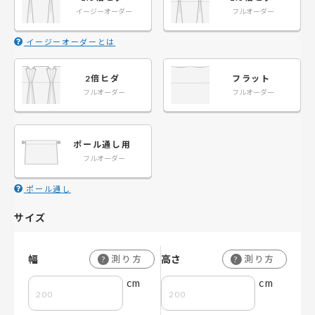
イージーオーダー
フルオーダー
イージーオーダーとは
2倍ヒダ
フラット
フルオーダー
フルオーダー
amさん
カラー：02.ミルクホワイト
ブリリアントのミルクホワイ
トを注文しました。もう少し
ポール通し用
明るく白っぽい色を期待して
フルオーダー
kapiさん
いたのですが、黒い遮光裏地
カラー：44.ペールイエロー
の影響もあってか寒色系で、
母の施設入居が決まったので
ポール通し
緑っぽい色味をしていまし
すが、防炎で遮光1級のカーテ
た。特に明るい色の遮光カー
ンを探してこちらで購入しま
サイズ
テンの場合は若干暗めになる
した。入居まで日にちがない
可能性があることを認識して
中、届いた早さに感激しまし
おくのと、サンプルを取り寄
た。 色は明るい部屋になる様
せて確認したほうがよかった
幅
高さ
測り方
測り方
?
?
にイエローをチョイスしまし
と感じました。 購入前にチャ
cm
cm
た。良かったです。
ットにてオプションで遮光裏
地をつけないと遮光にならな
いのか質問したのですが、そ