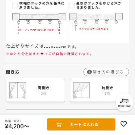
横幅はフックの穴を基準に
高さはフックをかける穴か
ちらへの回答はとても早く丁
測りました。
ら測りました。
寧で信頼できました。またオ
ーダーした長さ等も問題な
く、配送も当初の予定通りで
引っ越しに間に合わせること
ができ、助かりました。
やましなさん
すずさん
カラー：モヒート おばあちゃ
カラー：37.コスモス レース
仕上がりサイズは
---
---
んが緑色カーテンが欲しい！
カーテンとドレープカーテン
×
cmです。
との希望だったので、モヒー
を購入しました。窓が部屋一
※ゆとり分を加えたサイズが自動で計算されます。
トを購入しました。 優しい色
面と大きくカーテンで部屋の
合いで、お部屋が明るくな
印象が変わるのでネットで
り、安眠できそうな寝室にな
色々と店を調べてこちらに辿
開き方
開き方の選び方
?
りました。 防炎加工もついて
り着きました。とても良心的
いるカーテンなので安心で
な値段だったので正直それほ
す。ここまで機能が充実して
ど期待せずに賭けに出るつも
両開き
片開き
いてこの価格はお安いと思い
りで購入したのですが大正解
ます。いいお買い物ができま
でした！色も質感も高級感が
した。 ありがとうございま
ありキレイなドレープで部屋
す！
の印象がガラリと変わりまし
た！他の部屋のカーテンもこ
O.Mさん
フック
フックの選び方
?
ちらで新調します！最高の買
価格（税込）
説明にあった通り、生地が柔
カートに入れる
¥4,200～
い物でした。有難うございま
らかいのにしっかり光を遮断
した。
してくれます。サンプルがな
Aフック
Bフック
y.yさん