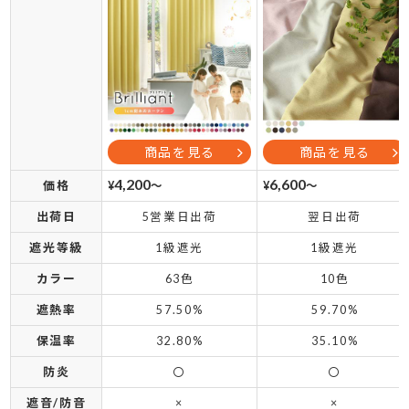
商品を見る
商品を見る
4,200
6,600
価格
¥
～
¥
～
出荷日
5営業日出荷
翌日出荷
遮光等級
1級遮光
1級遮光
カラー
63色
10色
遮熱率
57.50%
59.70%
保温率
32.80%
35.10%
防炎
〇
〇
遮音/防音
×
×