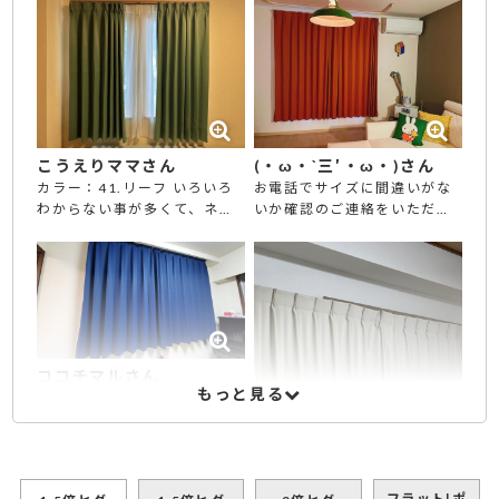
こうえりママさん
(・ω・`三′・ω・)さん
カラー：41.リーフ いろいろ
お電話でサイズに間違いがな
わからない事が多くて、ネッ
いか確認のご連絡をいただ
トで注文するのが心配でした
き、正しいサイズのカーテン
が、電話で何度も相談に乗っ
を買うことができました！ 生
ていただき、無事に注文する
地もしっとりとしていて、と
事ができました。生地感や、
ても質が良いです。 大満足で
色味も写真だけでは不安でし
す。
たが、サンプルを送ってもら
えたので、実際に、触れてみ
ココチマルさん
る事ができて、とても良かっ
もっと見る
サイズもぴったり！色合いも
たです。 遮光の感じも、サイ
ぴったり！一年中出来る厚み
ズもバッチリでした。さすが
です。
フルオーダだと、主人も驚い
てました。 隣の部屋も注文し
ようと思ってます。
フラット|ポ