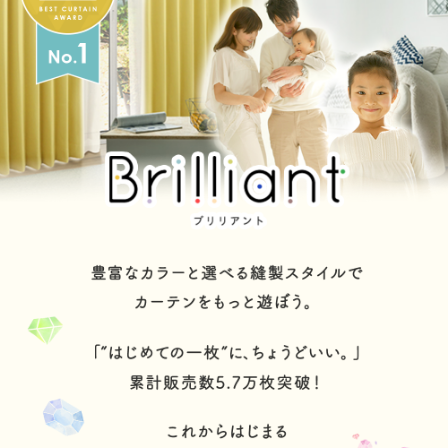
ターコイズ
ラピスラズリ
アイリス
ライム
グリーンティー
ビリジアン
フォレスト
エメラルド
モヒート
メロン
リーフ
グラス
モス
ペールイエロー
マスタード
パンプキン
キャロット
アンバー
マリーゴールド
ピーチ
ストロベリー
ポピー
ローズ
フラミンゴ
サクラ
コスモス
マゼンダ
ラベンダー
モーブ
グレープ
ライラック
ラシット
ローズマダー