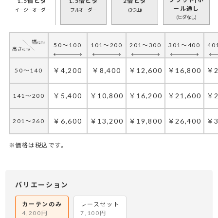
1.5倍ヒダ
1.5倍ヒダ
2倍ヒダ
ール通し
イージーオーダー
フルオーダー
(3つ山)
くりんくりりんさん
(ヒダなし)
素材は良い感じです。 生地し
かり機械的ではない手作り
感？でしょうか ペラッペラ感
50～100
101～200
201～300
301～400
40
がある量販店の物と比べたら
そう感じます。サイズも注文
￥4,200
￥8,400
￥12,600
￥16,800
￥2
50～140
通りでアジャスターフックも
長めで調整次第でレールを隠
したり見せたりお好み調整で
￥5,400
￥10,800
￥16,200
￥21,600
￥2
141～200
きます。他の場所も注文しよ
うかと思いました。要望とし
ては、フックをつけてる箇所
￥6,600
￥13,200
￥19,800
￥26,400
￥3
201～260
辺りの糸が気になったかなあ
ですね。ピチッと切って欲し
※価格は税込です。
い。つけたら見えないけど
（笑）
50～100
50～100
50～130
101～200
101～200
131～285
201～300
201～300
286～420
301～400
301～400
421～555
40
40
55
レイソル万歳さん
牡牛座さん
バリエーション
"マンションのカーテンレール
カラー：23.スカイ(1級遮光)
￥4,900
￥7,350
￥4,900
￥14,700
￥9,800
￥9,800
￥14,700
￥22,050
￥14,700
￥19,600
￥29,400
￥19,600
￥2
￥3
￥2
50～140
50～140
50～140
の長さが233cmで長めでし
部屋を明るい印象にしたいと
カーテンのみ
レースセット
た。既製品だとそんなに長い
思い、スカイブルーを選びま
4,200円
7,100円
￥6,400
￥9,600
￥6,400
￥12,800
￥19,200
￥12,800
￥19,200
￥28,800
￥19,200
￥25,600
￥38,400
￥25,600
￥3
￥4
￥3
141～200
141～200
141～200
カーテンはないので仕方なく
した。落ち着いた雰囲気で