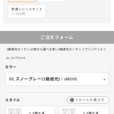
オーダーメイドに。こちらが1
す。
番安かったので利用させても
色違いレースセット
￥11,850
￥7,900
￥7,900
￥15,800
￥23,700
￥15,800
￥23,700
￥35,550
￥23,700
￥31,600
￥47,400
￥31,600
￥3
￥5
￥3
201～260
201～260
201～260
らいました。色味もたくさん
7,100円
あるしシンプルなカーテンが
欲しい私にはちょうど良かっ
たです！写真だと黄色みが強
いですが実際はもっと青いで
ご注文フォーム
す。(カラー:シー)
240cm(120cm×120cm)のレ
ースセットを買いました。組
1級遮光カーテン 63色から選べる安い1級遮光カーテン ＜ブリリアント＞
み合わせ方やセットの数え方
が分からなかったので電話し
ps_brilliant
て聞いたら丁寧に答えてくだ
ティッピさん
たさん
カラー
さいました！ 実際に付けてみ
リビングには、モスキー、な
カラー：01.スノーグレー ス
るとサイズもピッタリだし使
かなか良い色味ですっ 寝室
ノーグレーを購入しました。
用感も気に入っています！買
は、グレージュで落ち着いた
やや青みがかったとても綺麗
ってよかった(*^ω^*)"
感じで思った以上でした！ 縦
な色で気に入りました！
横比率で難しいロールカーテ
ンを検討中なのです。
スタイル
スタイルの選び方
?
1.5倍ヒダ
1.5倍ヒダ