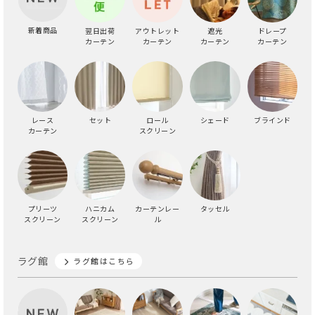
新着商品
翌日出荷
アウトレット
遮光
ドレープ
カーテン
カーテン
カーテン
カーテン
レース
セット
ロール
シェード
ブラインド
カーテン
スクリーン
プリーツ
ハニカム
カーテンレー
タッセル
スクリーン
スクリーン
ル
ラグ館
ラグ館はこちら