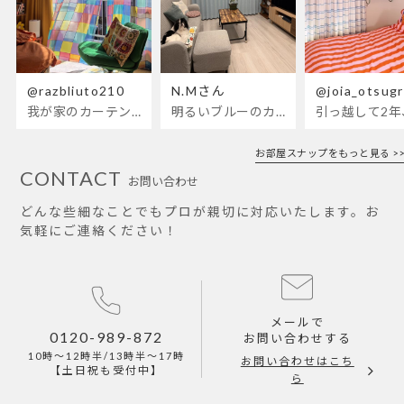
@razbliuto210
N.Mさん
@joia_otsug
我が家のカーテンが新しくなりました🌼早起きが超絶苦手な私が、思わず朝カーテンを開けて光合成するようになったステンドグラスカーテン…！
明るいブルーのカーテンで、部屋全体が明るく。白を基調とした部屋にぴったりです。
お部屋スナップをもっと見る >>
CONTACT
お問い合わせ
どんな些細なことでもプロが親切に対応いたします。お
気軽にご連絡ください！
メールで
0120-989-872
お問い合わせする
10時～12時半/13時半～17時
お問い合わせはこち
【土日祝も受付中】
ら