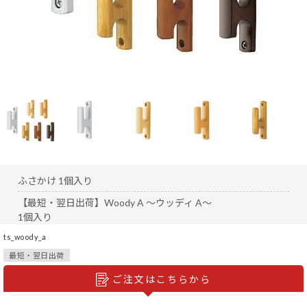
ふさかけ 1個入り
【最短・翌日出荷】Woody A ～ウッディ A～
1個入り
ts_woody_a
最短・翌日出荷
ご注文はこちらから