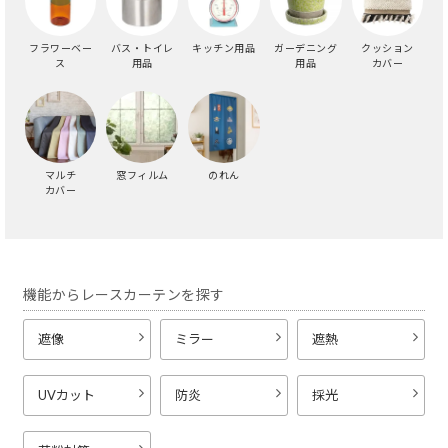
フラワーベー
バス・トイレ
キッチン用品
ガーデニング
クッション
ス
用品
用品
カバー
マルチ
窓フィルム
のれん
カバー
機能からレースカーテンを探す
遮像
ミラー
遮熱
UVカット
防炎
採光