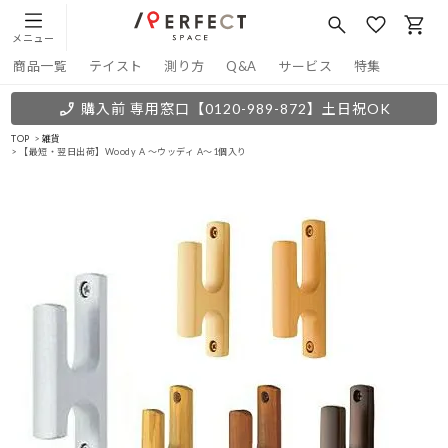
メニュー
商品一覧
テイスト
測り方
Q&A
サービス
特集
購入前 専用窓口
【0120-989-872】
土日祝OK
TOP
雑貨
【最短・翌日出荷】Woody A ～ウッディ A～1個入り