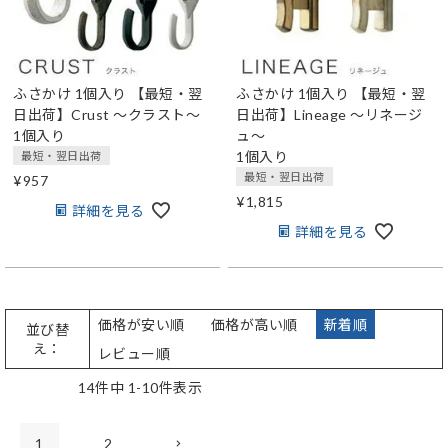
ふさかけ 1個入り
【最短・翌
ふさかけ 1個入り
【最短・翌
日出荷】Crust ～クラスト～
日出荷】Lineage ～リネージ
1個入り
ュ～
1個入り
最短・翌日出荷
最短・翌日出荷
¥
957
¥
1,815
詳細を見る
詳細を見る
価格が安い順
価格が高い順
新着順
並び替
え
レビュー順
14
件中
1
-
10
件表示
1
2