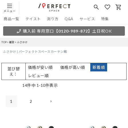
メニュー
商品一覧
テイスト
測り方
Q&A
サービス
特集
購入前 専用窓口
【0120-989-872】
土日祝OK
TOP
雑貨
ふさかけ
ふさかけ | パーフェクトスペースカーテン館
価格が安い順
価格が高い順
新着順
並び替
え
レビュー順
14
件中
1
-
10
件表示
1
2