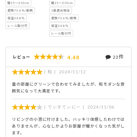
ーランド
オーランド
幅15～210cm
幅15～210cm
遮熱73.6％/断熱
1級遮光相当
保温34.8％
遮熱73.6％/断熱
レール取付可
保温34.8％
レール取付可
件
4.48
レビュー
23
和
2024/11/12
畳の部屋にグリーンで合わせてみましたが、和モダンな雰
囲気になって大満足です。
でぃすてぃにー
2024/11/06
リビングの小窓に付けました。ハッキリ体感したわけでは
ありませんが、心なしかよりお部屋が暖かくなった気がし
ます。