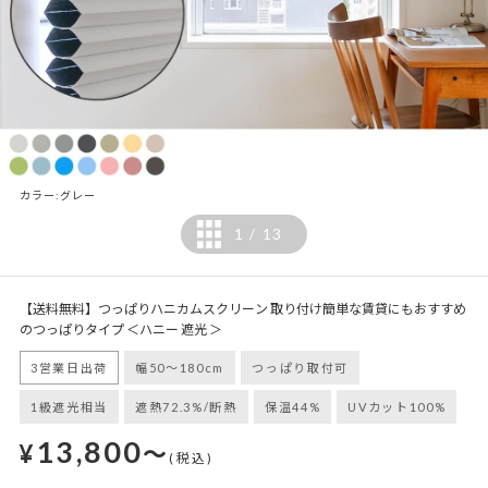
カラー:グレー
1
13
/
【送料無料】つっぱりハニカムスクリーン 取り付け簡単な賃貸にもおすすめ
のつっぱりタイプ ＜ハニー 遮光 ＞
3営業日出荷
幅50～180cm
つっぱり取付可
1級遮光相当
遮熱72.3%/断熱
保温44%
UVカット100%
13,800
¥
～
(税込)