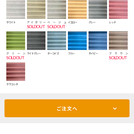
ホワイト
アイボリー
ベージュ
イエロー
グレー
レッド
SOLDOUT
SOLDOUT
グリーン
ライトグレー
ターコイズ
ブルー
ネイビー
ブラウン
SOLDOUT
SOLDOUT
テラコッタ
ご注文へ