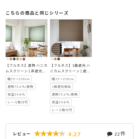
こちらの商品と同じシリーズ
【フルネス】遮熱 ハニカ
【フルネス】1級遮光 ハ
ムスクリーン | 非遮光オ
ニカムスクリーン | 遮光
ーランド
オーランド
幅15～210cm
幅15～210cm
遮熱73.6％/断熱
1級遮光相当
保温34.8％
遮熱73.6％/断熱
レール取付可
保温34.8％
レール取付可
件
4.27
レビュー
22