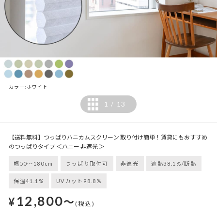
カラー:ホワイト
1
13
/
【送料無料】つっぱりハニカムスクリーン 取り付け簡単！賃貸にもおすすめ
のつっぱりタイプ ＜ハニー 非遮光 ＞
幅50～180cm
つっぱり取付可
非遮光
遮熱38.1%/断熱
保温41.1%
UVカット98.8%
12,800
¥
～
(税込)