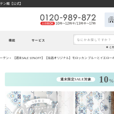
ーテン館【公式】
機能
サービス
こ
ーテン
【週末SALE 10%OFF】【当店オリジナル】モロッカン ブルーとイエ
10
週末限定SALE対象
%