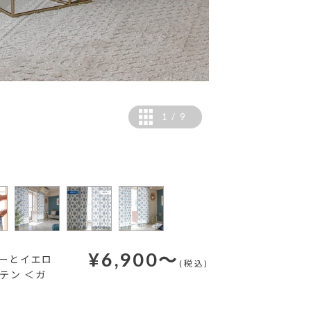
1
/
9
工
¥
6,900
～
ルーとイエロ
(税込)
テン ＜ガ