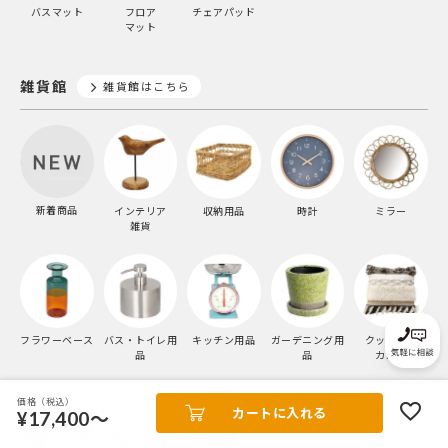
バスマット
フロア
チェアパッド
マット
雑貨館
雑貨館はこちら
新着商品
インテリア
収納用品
時計
ミラー
雑貨
フラワーベース
バス・トイレ用
キッチン用品
ガーデニング用
クッション
品
品
カバー
価格（税込）
カートに入れる
¥17,400～