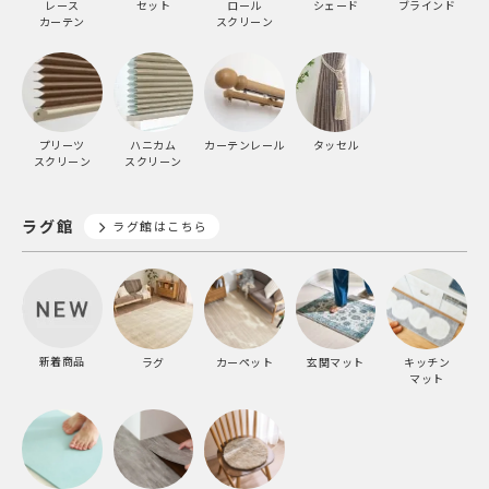
レース
セット
ロール
シェード
ブラインド
カーテン
スクリーン
プリーツ
ハニカム
カーテンレール
タッセル
スクリーン
スクリーン
ラグ館
ラグ館はこちら
新着商品
ラグ
カーペット
玄関マット
キッチン
マット