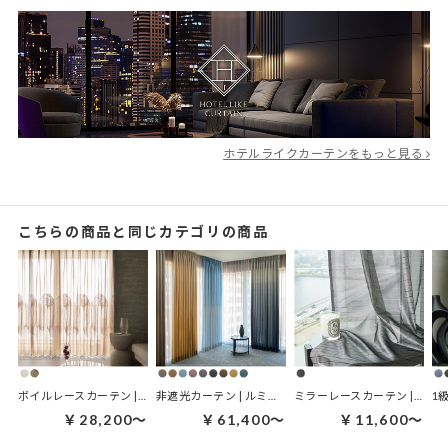
ホテルライクカーテンをもっと見る
こちらの商品と同じカテゴリの商品
ボイルレースカーテン | カーム・トレース
非遮光カーテン | ルミナグラード
ミラーレースカーテン | ダークミラー ブラック
1
￥28,200～
￥61,400～
￥11,600～