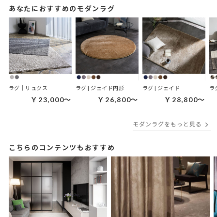
あなたにおすすめのモダンラグ
ラグ｜リュクス
ラグ | ジェイド円形
ラグ | ジェイド
ラ
￥23,000～
￥26,800～
￥28,800～
モダンラグをもっと見る
こちらのコンテンツもおすすめ