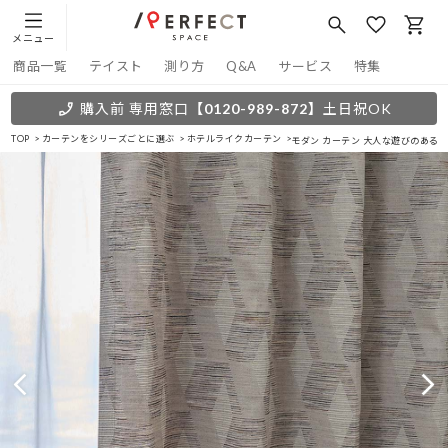
メニュー
商品一覧
テイスト
測り方
Q&A
サービス
特集
購入前 専用窓口
【0120-989-872】
土日祝OK
TOP
カーテンをシリーズごとに選ぶ
ホテルライクカーテン
モダン カーテン 大人な遊びのある