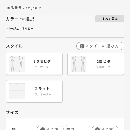
￥21,400
￥21,400
￥42,800
￥42,800
￥64,200
￥64,200
￥85,600
￥85,600
141～200
141～200
商品番号：sm_d8051
カラー
:
未選択
￥25,400
￥25,400
￥50,800
￥50,800
￥76,200
￥76,200
￥101,600
￥101,600
201～260
201～260
すべて見る
ベージュ
ネイビー
スタイル
スタイルの選び方
?
1.5倍ヒダ
2倍ヒダ
フルオーダー
フルオーダー
フラット
フルオーダー
サイズ
幅
高さ
測り方
測り方
?
?