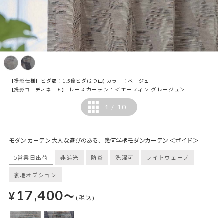
【撮影仕様】ヒダ数：1.5倍ヒダ(2つ山) カラー：ベージュ
レースカーテン：＜エーフィン グレージュ＞
【撮影コーディネート】
1
10
/
モダン カーテン 大人な遊びのある、幾何学柄モダンカーテン ＜ボイド＞
5営業日出荷
非遮光
防炎
洗濯可
ライトウェーブ
裏地オプション
17,400
¥
～
(税込)