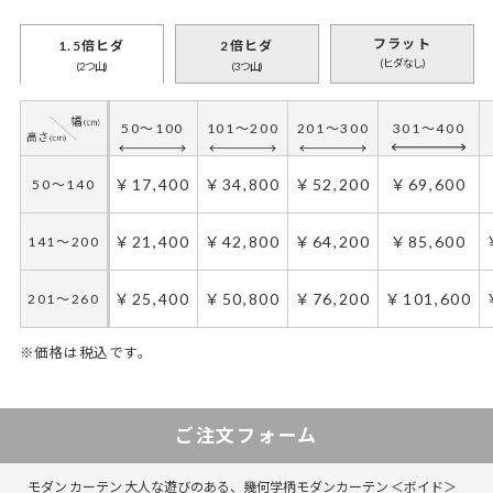
フラット
1.5倍ヒダ
2倍ヒダ
(ヒダなし)
(2つ山)
(3つ山)
50～100
101～200
201～300
301～400
￥17,400
￥34,800
￥52,200
￥69,600
50～140
￥21,400
￥42,800
￥64,200
￥85,600
141～200
￥25,400
￥50,800
￥76,200
￥101,600
201～260
※価格は税込です。
50～130
30～65
131～285
66～150
151～225
286～420
226～300
421～555
ご注文フォーム
￥17,400
￥17,400
￥34,800
￥34,800
￥52,200
￥52,200
￥69,600
￥69,600
50～140
50～140
モダン カーテン 大人な遊びのある、幾何学柄モダンカーテン ＜ボイド＞