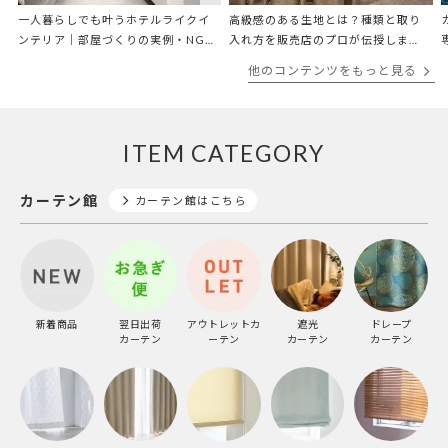
一人暮らしでも叶うホテルライクイ
高級感のある生地とは？種類と取り
ンテリア｜部屋づくりの実例・NG例
入れ方を販売店のプロが伝授しま
を解説
す！
他のコンテンツをもっと見る
ITEM CATEGORY
カーテン館
カーテン館はこちら
新着商品
翌日出荷
アウトレットカ
遮光
ドレープ
カーテン
ーテン
カーテン
カーテン