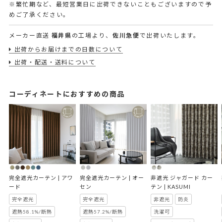
※繁忙期など、最短営業日に出荷できないこともございますので予
めご了承ください。
メーカー直送
福井県
の工場より、
佐川急便
で出荷いたします。
出荷からお届けまでの日数について
出荷・配送・送料について
コーディネートにおすすめの商品
完全遮光カーテン | アワ
完全遮光カーテン | オー
非遮光 ジャガード カー
ード
セン
テン | KASUMI
完全遮光
完全遮光
非遮光
防炎
遮熱58.1%/断熱
遮熱57.2%/断熱
洗濯可