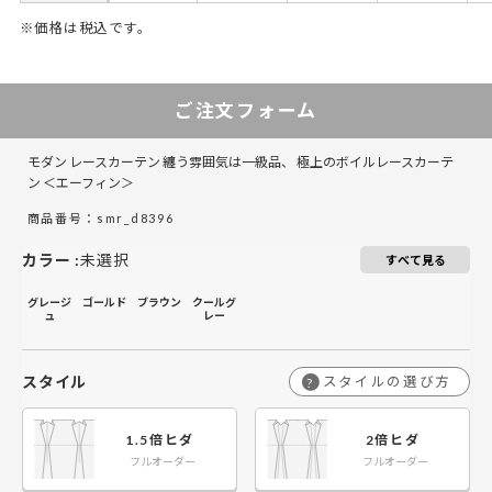
※価格は税込です。
50～100
50～130
101～200
131～285
201～300
286～420
421～555
301～400
5
ご注文フォーム
￥17,850
￥11,900
￥35,700
￥23,800
￥53,550
￥35,700
￥47,600
￥71,400
￥
50～140
50～140
モダン レースカーテン 纏う雰囲気は一級品、 極上のボイルレースカーテ
￥22,350
￥14,900
￥44,700
￥29,800
￥67,050
￥44,700
￥59,600
￥89,400
￥
141～200
141～200
ン ＜エーフィン＞
商品番号：smr_d8396
￥26,850
￥17,900
￥53,700
￥35,800
￥80,550
￥53,700
￥71,600
￥107,400
￥
201～260
201～260
カラー
:
未選択
すべて見る
グレージ
ゴールド
ブラウン
クールグ
ュ
レー
スタイル
スタイルの選び方
?
1.5倍ヒダ
2倍ヒダ
フルオーダー
フルオーダー