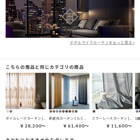
ホテルライクカーテンをもっと見る
こちらの商品と同じカテゴリの商品
ボイルレースカーテン | カーム・トレース
非遮光カーテン | ルミナグラード
ミラーレースカーテン | ダークミラー ブラック
1
￥28,200～
￥61,400～
￥11,600～