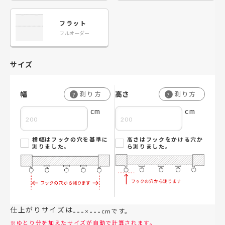
フラット
フルオーダー
サイズ
幅
高さ
測り方
測り方
?
?
cm
cm
横幅はフックの穴を基準に
高さはフックをかける穴か
測りました。
ら測りました。
仕上がりサイズは
---
---
×
cmです。
※ゆとり分を加えたサイズが自動で計算されます。