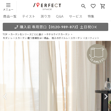
メニュー
商品一覧
テイスト
測り方
Q&A
サービス
特集
購入前 専用窓口
【0120-989-872】
土日祝OK
TOP
カーテンをシリーズごとに選ぶ
ホテルライクカーテン
モダン レースカーテン 纏う雰囲気は一級品、 極上のボイルレースカーテン ＜エーフィン＞