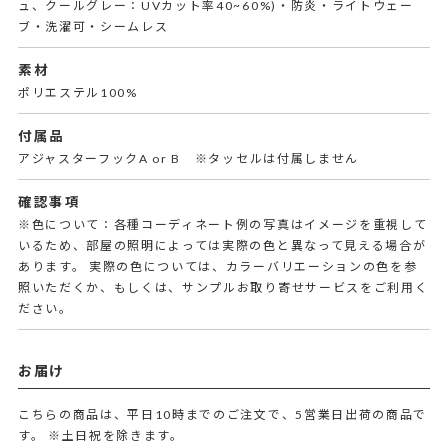
ュ、クールグレー：UVカット率40~60%)・防炎・ライトウェー
ブ・洗濯可・シームレス
素材
ポリエステル100%
付属品
アジャスターフックA or B ※タッセルは付属しません
確認事項
※色について：各種コーディネート例の写真はイメージを重視して
いるため、部屋の照明によっては実際の色と異なって見える場合が
あります。 実際の色については、カラーバリエーションの色を参
照いただくか、もしくは、サンプルお取り寄せサービスをご利用く
ださい。
お届け
こちらの商品は、平日10時までのご注文で、5営業日出荷の商品で
す。
※土日祝を除きます。