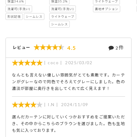
保温34.6%
保温35.2%
ライトウェーブ
洗濯可(手洗い)
洗濯可(手洗い)
裏地オプション
形状記憶
シームレス
ライトウェーブ
シームレス
件
4.5
レビュー
2
coco
2025/03/02
なんとも言えない優しい雰囲気がとても素敵です。カーテ
ンがグレーなので同色でそろえてグレーにしました。色の
濃淡が部屋に奥行きを出してくれて広く見えます！
I.N
2024/11/09
選んだカーテンに対していくつかおすすめをご提案いただ
き、その中からこちらのブラウンを選びました。色も生地
も気に入っております。