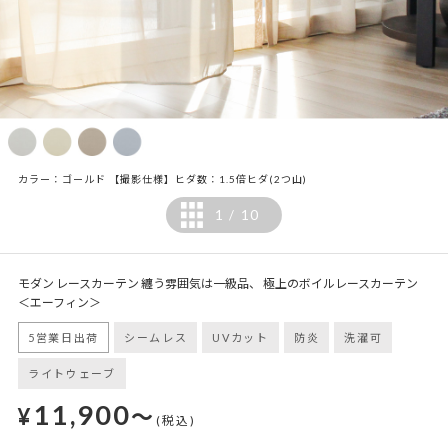
カラー：ゴールド 【撮影仕様】ヒダ数：1.5倍ヒダ(2つ山)
1
10
/
モダン レースカーテン 纏う雰囲気は一級品、 極上のボイルレースカーテン
＜エーフィン＞
5営業日出荷
シームレス
UVカット
防炎
洗濯可
ライトウェーブ
11,900
¥
～
(税込)