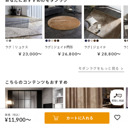
あなたにおすすめのモダンラグ
ラグ｜リュクス
ラグ | ジェイド円形
ラグ | ジェイド
ラ
￥23,000～
￥26,800～
￥28,800～
モダンラグをもっと見る
こちらのコンテンツもおすすめ
価格（税込）
カートに入れる
¥11,900～