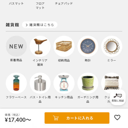
バスマット
フロア
チェアパッド
マット
雑貨館
雑貨館はこちら
新着商品
インテリア
収納用品
時計
ミラー
雑貨
フラワーベース
バス・トイレ用
キッチン用品
ガーデニング用
クッション
品
品
カバー
価格（税込）
カートに入れる
¥17,400～