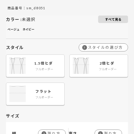
￥21,400
￥21,400
￥42,800
￥42,800
￥64,200
￥64,200
￥85,600
￥85,600
141～200
141～200
商品番号：sm_d8051
カラー
:
未選択
￥25,400
￥25,400
￥50,800
￥50,800
￥76,200
￥76,200
￥101,600
￥101,600
201～260
201～260
すべて見る
ベージュ
ネイビー
スタイル
スタイルの選び方
?
1.5倍ヒダ
2倍ヒダ
フルオーダー
フルオーダー
フラット
フルオーダー
サイズ
幅
高さ
測り方
測り方
?
?