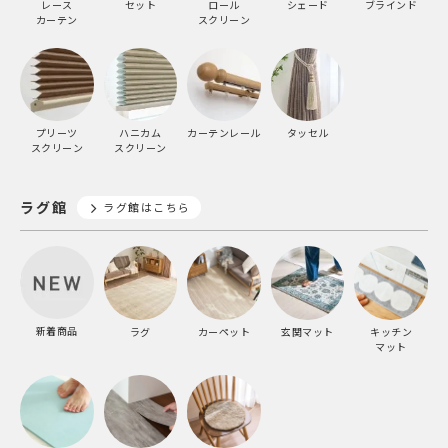
レース
セット
ロール
シェード
ブラインド
カーテン
スクリーン
プリーツ
ハニカム
カーテンレール
タッセル
スクリーン
スクリーン
ラグ館
ラグ館はこちら
新着商品
ラグ
カーペット
玄関マット
キッチン
マット