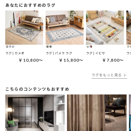
あなたにおすすめのラグ
ラグ | カメオ
ラグ | パメラ ラグ
ラグ | イビサ
ラ
￥10,800～
￥15,800～
￥7,800～
ラグをもっと見る
こちらのコンテンツもおすすめ