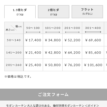
フラット
1.5倍ヒダ
2倍ヒダ
(ヒダなし)
(2つ山)
(3つ山)
50～100
101～200
201～300
301～400
￥17,400
￥34,800
￥52,200
￥69,600
50～140
￥21,400
￥42,800
￥64,200
￥85,600
141～200
￥25,400
￥50,800
￥76,200
￥101,600
201～260
※価格は税込です。
50～130
30～65
131～285
66～150
151～225
286～420
226～300
421～555
ご注文フォーム
￥17,400
￥17,400
￥34,800
￥34,800
￥52,200
￥52,200
￥69,600
￥69,600
50～140
50～140
モダン カーテン 大人な遊びのある、幾何学柄モダンカーテン ＜ボイド＞