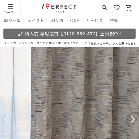
メニュー
商品一覧
テイスト
測り方
Q&A
サービス
特集
購入前 専用窓口
【0120-989-872】
土日祝OK
TOP
カーテンをシリーズごとに選ぶ
ホテルライクカーテン
モダン カーテン 大人な遊びのある