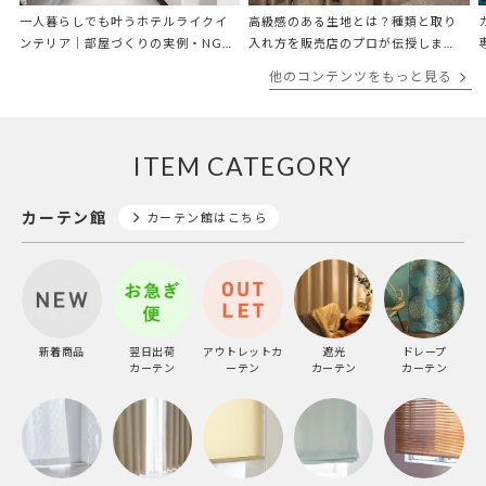
一人暮らしでも叶うホテルライクイ
高級感のある生地とは？種類と取り
ンテリア｜部屋づくりの実例・NG例
入れ方を販売店のプロが伝授しま
を解説
す！
他のコンテンツをもっと見る
ITEM CATEGORY
カーテン館
カーテン館はこちら
新着商品
翌日出荷
アウトレットカ
遮光
ドレープ
カーテン
ーテン
カーテン
カーテン