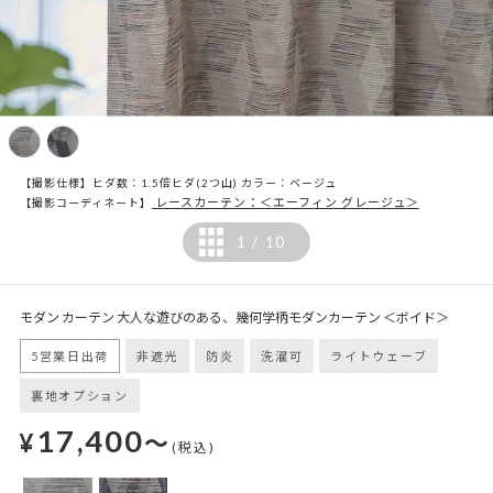
【撮影仕様】ヒダ数：1.5倍ヒダ(2つ山) カラー：ベージュ
レースカーテン：＜エーフィン グレージュ＞
【撮影コーディネート】
1
10
/
モダン カーテン 大人な遊びのある、幾何学柄モダンカーテン ＜ボイド＞
5営業日出荷
非遮光
防炎
洗濯可
ライトウェーブ
裏地オプション
17,400
¥
～
(税込)