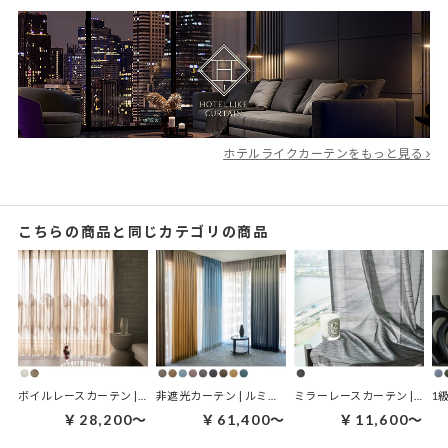
ホテルライクカーテンをもっと見る
こちらの商品と同じカテゴリの商品
ボイルレースカーテン | カーム・トレース
非遮光カーテン | ルミナグラード
ミラーレースカーテン | ダークミラー ブラック
1
￥28,200～
￥61,400～
￥11,600～