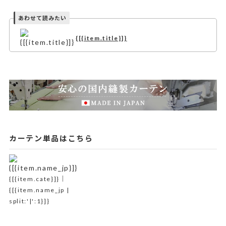
{[{item.title}]}
カーテン単品はこちら
{[{item.cate}]}｜
{[{item.name_jp |
split:'|':1}]}