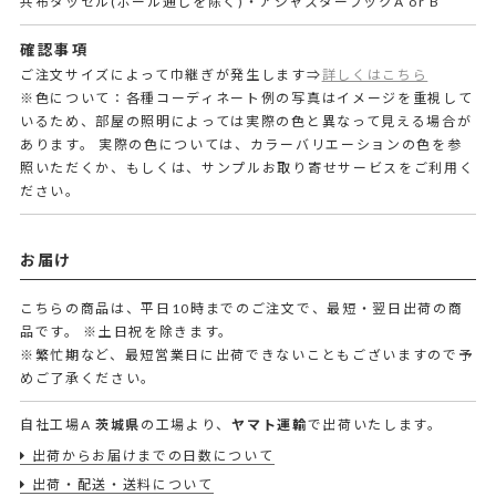
共布タッセル(ポール通しを除く)・アジャスターフックA or B
確認事項
ご注文サイズによって巾継ぎが発生します⇒
詳しくはこちら
※色について：各種コーディネート例の写真はイメージを重視して
いるため、部屋の照明によっては実際の色と異なって見える場合が
あります。 実際の色については、カラーバリエーションの色を参
照いただくか、もしくは、サンプルお取り寄せサービスをご利用く
ださい。
お届け
こちらの商品は、平日10時までのご注文で、最短・翌日出荷の商
品です。
※土日祝を除きます。
※繁忙期など、最短営業日に出荷できないこともございますので予
めご了承ください。
自社工場A
茨城県
の工場より、
ヤマト運輸
で出荷いたします。
出荷からお届けまでの日数について
出荷・配送・送料について