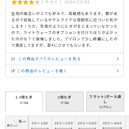
サカイ
2024/11/01
生地の風合いがとても好みで、高級感もあります。艶があ
るので目指しているホテルライクな雰囲気に近づいた気が
します！ただ、写真のようにヒダがまとまっていなかった
ので、ライトウェーブのオプションを付けたほうがよかっ
たのかな？と後悔しました。アイロンで少し綺麗にしたの
で満足してますが、星4にさせてもらいます。
この商品すべてのレビューを見る
この商品のレビューを書く
フラット|ポール通
1.5倍ヒダ
2倍ヒダ
し
(2つ山)
(3つ山)
(ヒダなし)
50～100
101～200
201～300
301～400