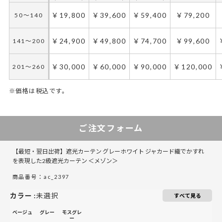
￥19,800
￥39,600
￥59,400
￥79,200
50～140
￥24,900
￥49,800
￥74,700
￥99,600
141～200
￥30,000
￥60,000
￥90,000
￥120,000
201～260
※価格は税込です。
50～130
30～65
131～285
66～150
151～225
286～420
226～300
421～555
ご注文フォーム
￥19,800
￥19,800
￥39,600
￥39,600
￥59,400
￥59,400
￥79,200
￥79,200
50～140
50～140
【最短・翌日出荷】遮光カーテン グレーホワイト ジャカード織でかすれ
￥24,900
￥24,900
￥49,800
￥49,800
￥74,700
￥74,700
￥99,600
￥99,600
141～200
141～200
を表現した2級遮光カーテン ＜メゾン＞
商品番号：ac_2397
￥30,000
￥30,000
￥60,000
￥60,000
￥90,000
￥90,000
￥120,000
￥120,000
201～260
201～260
カラー
:
未選択
すべて見る
ベージュ
グレー
モスグレ
ー