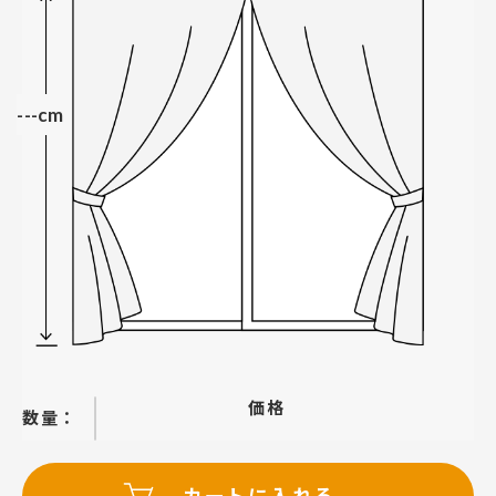
---cm
価格
−
＋
カートに入れる