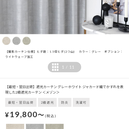
【撮影カーテン仕様】ヒダ数：1.5倍ヒダ(2つ山) カラー：グレー オプション：
ライトウェーブ加工
1
11
/
【最短・翌日出荷】遮光カーテン グレーホワイト ジャカード織でかすれを表
現した2級遮光カーテン ＜メゾン＞
最短・翌日出荷
2級遮光
防炎
洗濯可
19,800
¥
～
(税込)