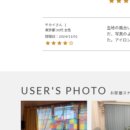
サカイ
生地の風合
東京都
30代
女性
だ、写真の
投稿日
2024/11/01
た。アイロ
USER'S PHOTO
お部屋ス