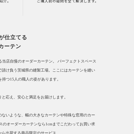
紹介。
ご購入前の疑問を全て解決します。
人が仕立てる
カーテン
てる当店自慢のオーダーカーテン。
パーフェクトスペース
で請け負う茨城県の縫製工場。ここにはカーテンを縫い
を持つ15人の職人の姿があります。
」
りと応え、安心と満足をお届けします。
のないような、幅の大きなカーテンや特殊な窓用のカー
スのオーダーカーテンなら1cmまでこだわってお買い求
から出荷する商品限定のサービス