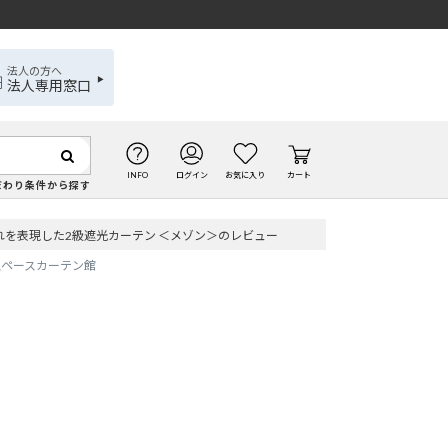
法人の方へ
法人専用窓口
INFO
ログイン
お気に入り
カート
だわり条件から探す
れを表現した2級遮光カーテン ＜メゾン＞のレビュー
スペースカーテン館