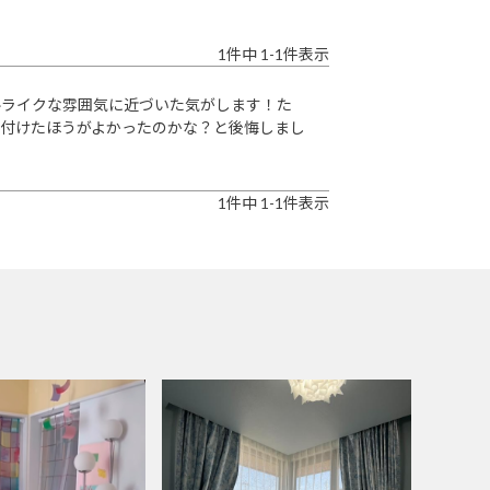
1
件中
1
-
1
件表示
ルライクな雰囲気に近づいた気がします！た
を付けたほうがよかったのかな？と後悔しまし
1
件中
1
-
1
件表示