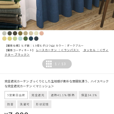
【撮影仕様】ヒダ数：1.5倍ヒダ(2つ山) カラー：ダークブルー
レースカーテン ：＜ランパス＞
タッセル ：＜ヴィ
【撮影コーディネート】
クター ブラック＞
1
13
/
完全遮光カーテン ざっくりとした生地感が素朴な雰囲気漂う、ハイスペック
な完全遮光カーテン ＜マニッシュ＞
5営業日出荷
完全遮光
遮熱41.1%/断熱
保温34.3%
防音
洗濯可
形状記憶