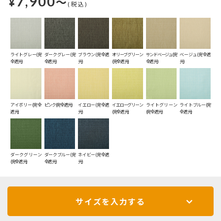
7,900
¥
～
(税込)
ライトグレー(完
ダークグレー(完
ブラウン(完全遮
オリーブグリーン
サンドベージュ(完
ベージュ(完全遮
全遮光)
全遮光)
光)
(完全遮光)
全遮光)
光)
アイボリー(完全
ピンク(完全遮光)
イエロー(完全遮
イエローグリーン
ライトグリーン
ライトブルー(完
遮光)
光)
(完全遮光)
(完全遮光)
全遮光)
ダークグリーン
ダークブルー(完
ネイビー(完全遮
(完全遮光)
全遮光)
光)
サイズを入力する