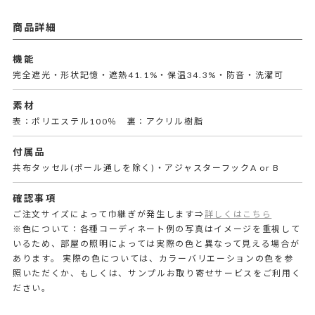
商品詳細
機能
完全遮光・形状記憶・遮熱41.1%・保温34.3%・防音・洗濯可
素材
表：ポリエステル100％ 裏：アクリル樹脂
付属品
共布タッセル(ポール通しを除く)・アジャスターフックA or B
確認事項
ご注文サイズによって巾継ぎが発生します⇒
詳しくはこちら
※色について：各種コーディネート例の写真はイメージを重視して
いるため、部屋の照明によっては実際の色と異なって見える場合が
あります。 実際の色については、カラーバリエーションの色を参
照いただくか、もしくは、サンプルお取り寄せサービスをご利用く
ださい。