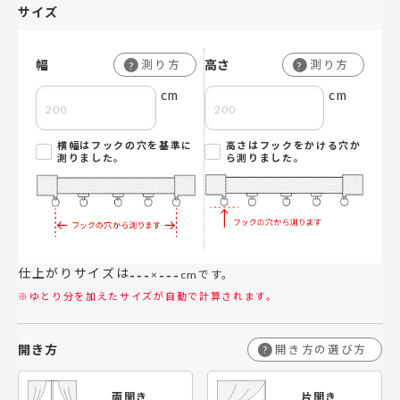
サイズ
幅
高さ
測り方
測り方
?
?
cm
cm
横幅はフックの穴を基準に
高さはフックをかける穴か
測りました。
ら測りました。
仕上がりサイズは
---
---
×
cmです。
※ゆとり分を加えたサイズが自動で計算されます。
開き方
開き方の選び方
?
両開き
片開き