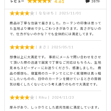
件
4.61
レビュー
38
ななはち
2025/11/01
商品は丁寧な包装で届きました。カーテンの印象は思って
た生地より硬めで少しごわつきがあります。高さがないの
で、仕方がないのかな？でも全体的には満足してます。
まさ
2025/05/11
想像以上に大満足です。 事前にメールで問い合わせをさせ
て頂いた際の迅速で誠実で丁寧なご対応はもちろん、生地
見本もスピーディーにお送りくださり、感激しました。 商
品の感想も、寝室用のカーテンでとにかく就寝時は真っ暗
にしたいものの、日中のカーテンを開けているときの雰囲
気は暗くしたくないという考え通りのもので大満足です。
Riku
2024/11/23
厚みがあり、しっかりとした遮光性能に満足しています。