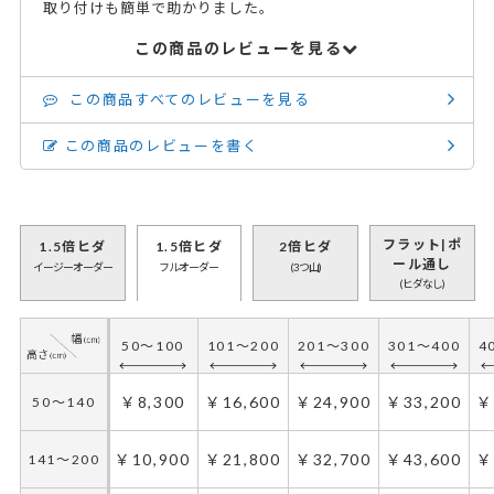
取り付けも簡単で助かりました。
この商品のレビューを見る
この商品すべてのレビューを見る
この商品のレビューを書く
フラット|ポ
1.5倍ヒダ
1.5倍ヒダ
2倍ヒダ
ール通し
イージーオーダー
フルオーダー
(3つ山)
(ヒダなし)
50～100
101～200
201～300
301～400
4
50～100
101～200
201～300
301～400
4
￥7,900
￥15,800
￥23,700
￥31,600
￥
50～140
￥8,300
￥16,600
￥24,900
￥33,200
￥
50～140
￥9,900
￥19,800
￥29,700
￥39,600
￥
141～200
￥10,900
￥21,800
￥32,700
￥43,600
￥
141～200