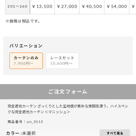
￥11,900
￥23,800
￥35,700
￥47,600
￥
201～260
￥13,500
￥27,000
￥40,500
￥54,000
￥
201～260
※価格は税込です。
50～100
50～130
101～200
131～285
201～300
286～420
301～400
421～555
5
4
バリエーション
￥12,450
￥8,300
￥24,900
￥16,600
￥37,350
￥24,900
￥49,800
￥33,200
￥
￥
50～140
50～140
カーテンのみ
レースセット
7,900円～
10,600円～
￥16,350
￥10,900
￥32,700
￥21,800
￥49,050
￥32,700
￥65,400
￥43,600
￥
￥
141～200
141～200
￥20,250
￥13,500
￥40,500
￥27,000
￥60,750
￥40,500
￥81,000
￥54,000
￥
￥
201～260
201～260
ご注文フォーム
完全遮光カーテン ざっくりとした生地感が素朴な雰囲気漂う、ハイスペッ
クな完全遮光カーテン ＜マニッシュ＞
商品番号：un_0113
カラー
:
未選択
すべて見る