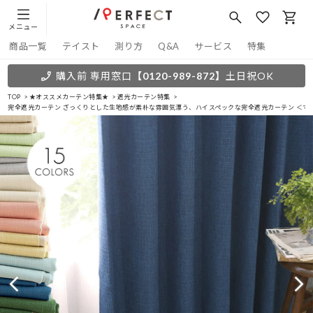
メニュー
商品一覧
テイスト
測り方
Q&A
サービス
特集
購入前 専用窓口
【0120-989-872】
土日祝OK
TOP
★オススメカーテン特集★
遮光カーテン特集
完全遮光カーテン ざっくりとした生地感が素朴な雰囲気漂う、ハイスペックな完全遮光カーテン ＜マ