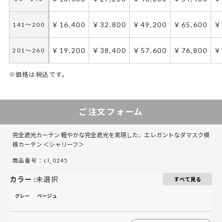
￥16,400
￥32,800
￥49,200
￥65,600
￥
141～200
￥19,200
￥38,400
￥57,600
￥76,800
￥
201～260
※価格は税込です。
50～100
50～130
101～200
131～285
201～300
286～420
421～555
301～400
5
ご注文フォーム
￥20,400
￥13,600
￥40,800
￥27,200
￥61,200
￥40,800
￥54,400
￥81,600
￥
50～140
50～140
完全遮光カーテン 軽やかな完全遮光を実現した、エレガントなダマスク模
￥24,600
￥16,400
￥49,200
￥32,800
￥73,800
￥49,200
￥65,600
￥98,400
￥
141～200
141～200
様カーテン ＜シャリーフ＞
商品番号：cl_0245
￥28,800
￥19,200
￥57,600
￥38,400
￥86,400
￥57,600
￥76,800
￥115,200
￥
201～260
201～260
カラー
:
未選択
すべて見る
グレー
ベージュ