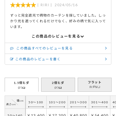
RIRI
2024/05/16
ずっと完全遮光で柄物のカーテンを探していました。しっ
かり光を遮ってくれるだけでなく、好みの柄で気に入って
います。
この商品のレビューを見る
この商品すべてのレビューを見る
この商品のレビューを書く
フラット
1.5倍ヒダ
2倍ヒダ
(ヒダなし)
(2つ山)
(3つ山)
50～100
101～200
201～300
301～400
4
￥13,600
￥27,200
￥40,800
￥54,400
￥
50～140