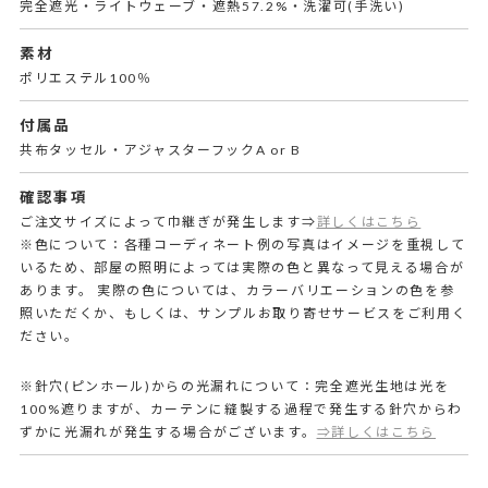
完全遮光・ライトウェーブ・遮熱57.2%・洗濯可(手洗い)
素材
ポリエステル100％
付属品
共布タッセル・アジャスターフックA or B
確認事項
ご注文サイズによって巾継ぎが発生します⇒
詳しくはこちら
※色について：各種コーディネート例の写真はイメージを重視して
いるため、部屋の照明によっては実際の色と異なって見える場合が
あります。 実際の色については、カラーバリエーションの色を参
照いただくか、もしくは、サンプルお取り寄せサービスをご利用く
ださい。
※針穴(ピンホール)からの光漏れについて：完全遮光生地は光を
100%遮りますが、カーテンに縫製する過程で発生する針穴からわ
ずかに光漏れが発生する場合がございます。
⇒詳しくはこちら