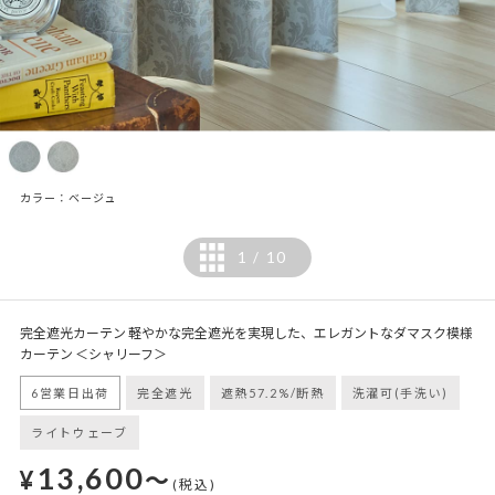
カラー：ベージュ
1
10
/
完全遮光カーテン 軽やかな完全遮光を実現した、エレガントなダマスク模様
カーテン ＜シャリーフ＞
6営業日出荷
完全遮光
遮熱57.2%/断熱
洗濯可(手洗い)
ライトウェーブ
13,600
¥
～
(税込)