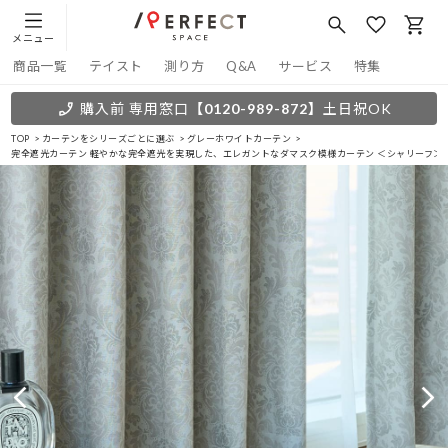
メニュー
商品一覧
テイスト
測り方
Q&A
サービス
特集
購入前 専用窓口
【0120-989-872】
土日祝OK
TOP
カーテンをシリーズごとに選ぶ
グレーホワイトカーテン
完全遮光カーテン 軽やかな完全遮光を実現した、エレガントなダマスク模様カーテン ＜シャリーフ＞