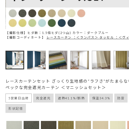
【撮影仕様】ヒダ数：1.5倍ヒダ(2つ山) カラー：ダークブルー
【撮影コーディネート】
レースカーテン ：＜ランパス＞
タッセル ：＜ヴ
レースカーテンセット ざっくり生地感の“ラフさ”がたまら
ペックな完全遮光カーテン ＜マニッシュセット＞
5営業日出荷
完全遮光
遮熱41.1%/断熱
保温34.3%
防音
形状記憶