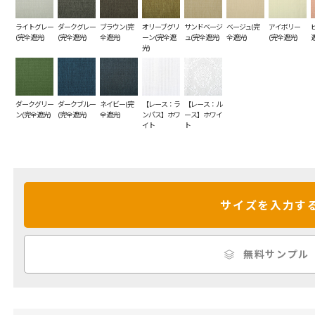
ライトグレー
ダークグレー
ブラウン(完
オリーブグリ
サンドベージ
ベージュ(完
アイボリー
(完全遮光)
(完全遮光)
全遮光)
ーン(完全遮
ュ(完全遮光)
全遮光)
(完全遮光)
光)
ダークグリー
ダークブルー
ネイビー(完
【レース：ラ
【レース：ル
ン(完全遮光)
(完全遮光)
全遮光)
ンパス】ホワ
ース】ホワイ
イト
ト
サイズを入力す
無料サンプル