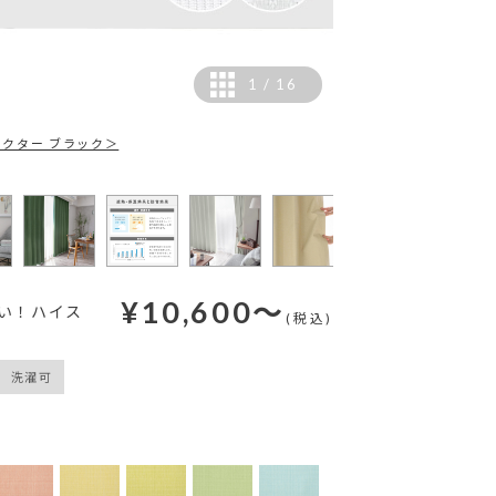
1
/
16
カラー：ダークブルー
ィクター ブラック＞
¥
10,600
～
ない！ハイス
(税込)
洗濯可