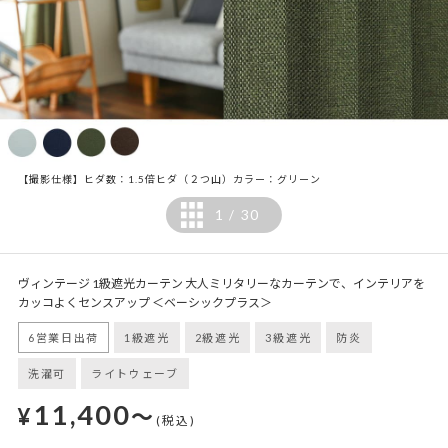
【撮影仕様】ヒダ数：1.5倍ヒダ（２つ山）カラー：グリーン
1
30
/
ヴィンテージ 1級遮光カーテン 大人ミリタリーなカーテンで、インテリアを
カッコよくセンスアップ ＜ベーシックプラス＞
6営業日出荷
1級遮光
2級遮光
3級遮光
防炎
洗濯可
ライトウェーブ
11,400
¥
～
(税込)