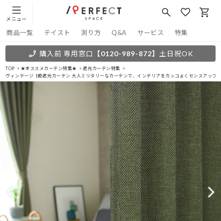
メニュー
商品一覧
テイスト
測り方
Q&A
サービス
特集
購入前 専用窓口
【0120-989-872】
土日祝OK
TOP
★オススメカーテン特集★
遮光カーテン特集
ヴィンテージ 1級遮光カーテン 大人ミリタリーなカーテンで、インテリアをカッコよくセンスアップ 