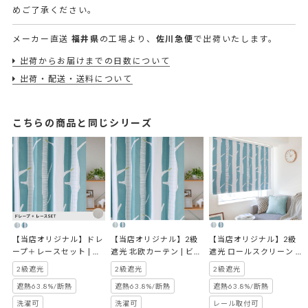
めご了承ください。
メーカー直送
福井県
の工場より、
佐川急便
で出荷いたします。
出荷からお届けまでの日数について
出荷・配送・送料について
こちらの商品と同じシリーズ
【当店オリジナル】ドレ
【当店オリジナル】2級
【当店オリジナル】2級
ープ＋レースセット | ビ
遮光 北欧カーテン | ビヨ
遮光 ロールスクリーン | 
ヨルクセット
ルク
ビヨルク
2級遮光
2級遮光
2級遮光
遮熱63.8%/断熱
遮熱63.8%/断熱
遮熱63.8%/断熱
洗濯可
洗濯可
レール取付可