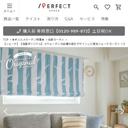
メニュー
商品一覧
テイスト
測り方
Q&A
サービス
特集
購入前 専用窓口
【0120-989-872】
土日祝OK
TOP
★オススメカーテン特集★
北欧カーテン
【シェード】【当店オリジナル】スウェーデンの白樺の森をデザインした遮光シェードカーテン ＜ビヨ