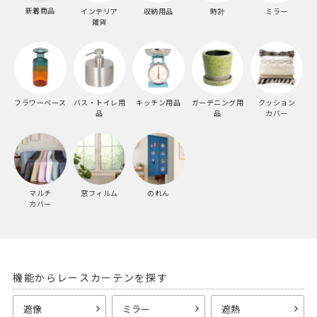
新着商品
インテリア
収納用品
時計
ミラー
雑貨
フラワーベース
バス・トイレ用
キッチン用品
ガーデニング用
クッション
品
品
カバー
マルチ
窓フィルム
のれん
カバー
機能からレースカーテンを探す
遮像
ミラー
遮熱