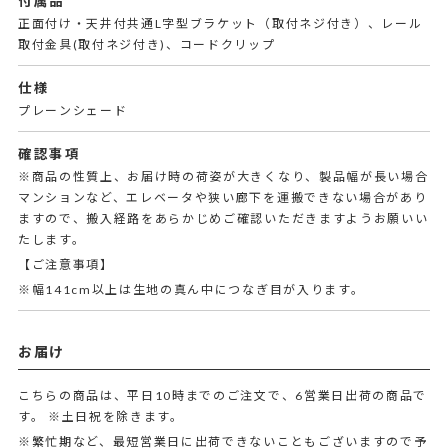
付属品
正面付け・天井付共通L字型ブラケット（取付ネジ付き）、レール
取付金具(取付ネジ付き)、コードクリップ
仕様
プレーンシェード
確認事項
※商品の性質上、お届け時の荷姿が大きくなり、製品幅が長い場合
マンションなど、エレベータや狭い廊下を運搬できない場合があり
ますので、搬入経路をあらかじめご確認いただきますようお願いい
たします。
【ご注意事項】
※幅141cm以上は生地の真ん中につなぎ目が入ります。
お届け
こちらの商品は、平日10時までのご注文で、6営業日出荷の商品で
す。
※土日祝を除きます。
※繁忙期など、最短営業日に出荷できないこともございますので予