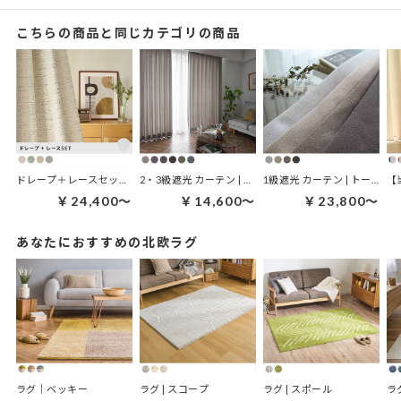
こちらの商品と同じカテゴリの商品
ドレープ＋レースセット | ブレンディセット
2・3級遮光 カーテン | ノルディナ
1級遮光 カーテン | トーネ
【
￥24,400～
￥14,600～
￥23,800～
あなたにおすすめの北欧ラグ
ラグ｜ベッキー
ラグ | スコープ
ラグ | スポール
ラ