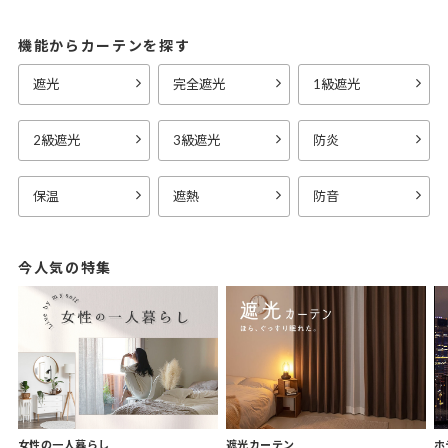
機能からカーテンを探す
遮光
完全遮光
1級遮光
2級遮光
3級遮光
防炎
保温
遮熱
防音
今人気の特集
女性の一人暮らし
遮光カーテン
ホ