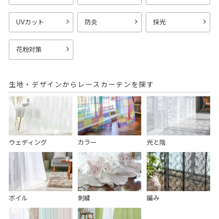
UVカット
防炎
採光
花粉対策
生地・デザインからレースカーテンを探す
ウェディング
カラー
光と陰
ボイル
刺繍
編み