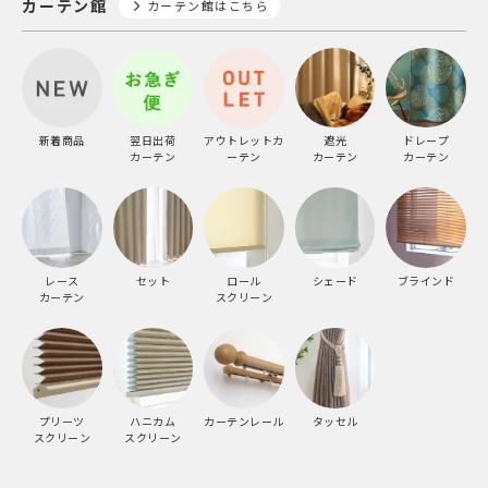
カーテン館
カーテン館はこちら
新着商品
翌日出荷
アウトレットカ
遮光
ドレープ
カーテン
ーテン
カーテン
カーテン
レース
セット
ロール
シェード
ブラインド
カーテン
スクリーン
プリーツ
ハニカム
カーテンレール
タッセル
スクリーン
スクリーン