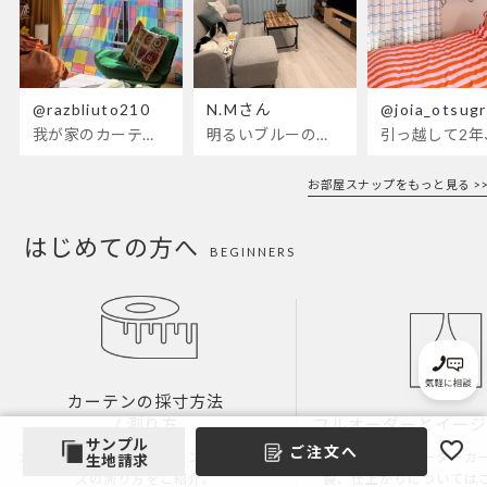
@razbliuto210
N.Mさん
@joia_otsug
我が家のカーテンが新しくなりました🌼早起きが超絶苦手な私
明るいブルーのカーテンで、部屋全体
引っ越して2
お部屋スナップをもっと見る >>
はじめての方へ
BEGINNERS
カーテンの採寸方法
/ 測り方
フルオーダーとイー
サンプル
ご注文へ
カーテンやロールスクリーンなどのサイ
当店は「フルオーダーカ
生地請求
ズの測り方をご紹介。
製、仕上がりについては