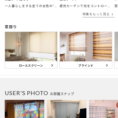
一人暮らしをする全ての女性の“欲しかったカーテン”がここにある。 「
遮光カーテンで光をコントロールして
窓
特集をもっと見る
窓回り
ブラインド
ロールスクリーン
USER'S PHOTO
お部屋スナップ