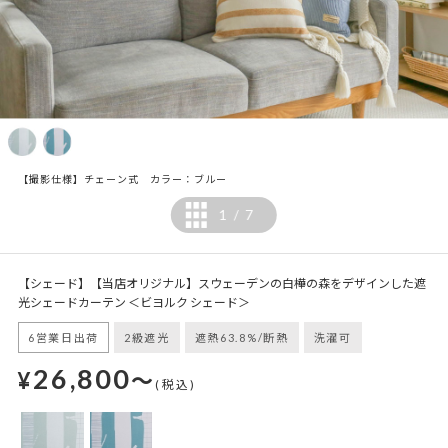
【撮影仕様】チェーン式 カラー：ブルー
1
7
/
【シェード】【当店オリジナル】スウェーデンの白樺の森をデザインした遮
光シェードカーテン ＜ビヨルク シェード＞
6営業日出荷
2級遮光
遮熱63.8%/断熱
洗濯可
26,800
¥
～
(税込)