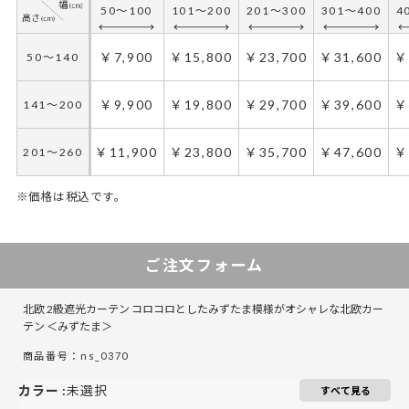
50～100
101～200
201～300
301～400
4
￥7,900
￥15,800
￥23,700
￥31,600
￥
50～140
￥9,900
￥19,800
￥29,700
￥39,600
￥
141～200
￥11,900
￥23,800
￥35,700
￥47,600
￥
201～260
※価格は税込です。
50～100
50～100
50～130
101～200
101～200
131～285
201～300
201～300
286～420
301～400
301～400
421～555
4
5
4
ご注文フォーム
￥12,450
￥8,300
￥8,300
￥16,600
￥24,900
￥16,600
￥24,900
￥37,350
￥24,900
￥33,200
￥49,800
￥33,200
￥
￥
￥
50～140
50～140
50～140
北欧 2級遮光カーテン コロコロとしたみずたま模様がオシャレな北欧カー
￥10,900
￥16,350
￥10,900
￥21,800
￥32,700
￥21,800
￥32,700
￥49,050
￥32,700
￥43,600
￥65,400
￥43,600
￥
￥
￥
141～200
141～200
141～200
テン ＜みずたま＞
商品番号：ns_0370
￥13,500
￥20,250
￥13,500
￥27,000
￥40,500
￥27,000
￥40,500
￥60,750
￥40,500
￥54,000
￥81,000
￥54,000
￥
￥
￥
201～260
201～260
201～260
カラー
:
未選択
すべて見る