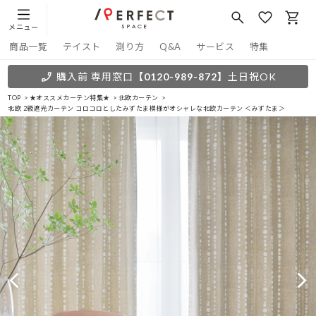
メニュー
商品一覧
テイスト
測り方
Q&A
サービス
特集
購入前 専用窓口
【0120-989-872】
土日祝OK
TOP
★オススメカーテン特集★
北欧カーテン
北欧 2級遮光カーテン コロコロとしたみずたま模様がオシャレな北欧カーテン ＜みずたま＞