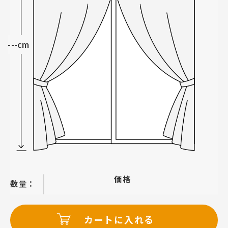
---cm
価格
−
＋
カートに入れる