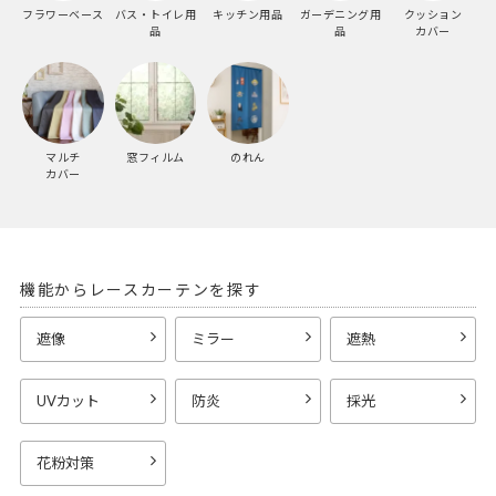
フラワーベース
バス・トイレ用
キッチン用品
ガーデニング用
クッション
品
品
カバー
マルチ
窓フィルム
のれん
カバー
機能からレースカーテンを探す
遮像
ミラー
遮熱
UVカット
防炎
採光
花粉対策