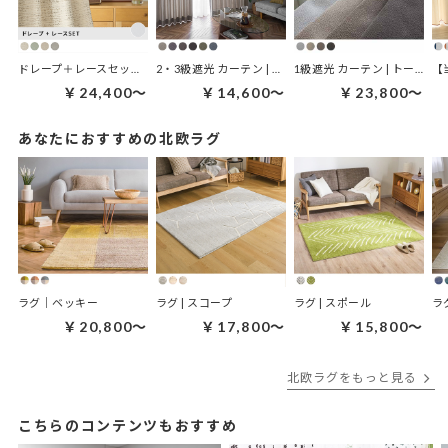
ドレープ＋レースセット | ブレンディセット
2・3級遮光 カーテン | ノルディナ
1級遮光 カーテン | トーネ
￥24,400～
￥14,600～
￥23,800～
あなたにおすすめの北欧ラグ
ラグ｜ベッキー
ラグ | スコープ
ラグ | スポール
ラ
￥20,800～
￥17,800～
￥15,800～
北欧ラグをもっと見る
こちらのコンテンツもおすすめ