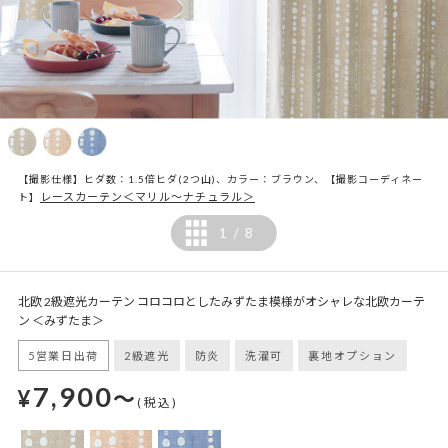
【撮影仕様】ヒダ数：1.5倍ヒダ(2つ山)、カラー：ブラウン、【撮影コーディネー
レースカーテン＜マリル～ナチュラル＞
ト】
1
8
/
北欧 2級遮光カーテン コロコロとしたみずたま模様がオシャレな北欧カーテ
ン ＜みずたま＞
5営業日出荷
2級遮光
防炎
洗濯可
裏地オプション
7,900
¥
～
(税込)