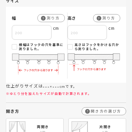
サイズ
幅
高さ
測り方
測り方
?
?
cm
cm
横幅はフックの穴を基準に
高さはフックをかける穴か
測りました。
ら測りました。
仕上がりサイズは
---
---
×
cmです。
※ゆとり分を加えたサイズが自動で計算されます。
開き方
開き方の選び方
?
両開き
片開き