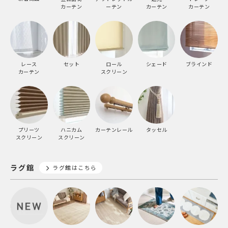
カーテン
ーテン
カーテン
カーテン
レース
セット
ロール
シェード
ブラインド
カーテン
スクリーン
プリーツ
ハニカム
カーテンレール
タッセル
スクリーン
スクリーン
ラグ館
ラグ館はこちら