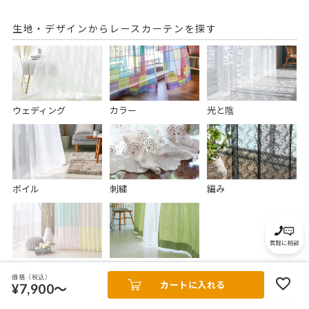
生地・デザインからレースカーテンを探す
ウェディング
カラー
光と陰
ボイル
刺繍
編み
かわいい
リネン
価格（税込）
カートに入れる
¥7,900～
レースカーテンをもっと見る