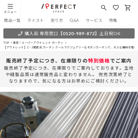
メニュー
商品一覧
テイスト
測り方
Q&A
サービス
特集
購入前 専用窓口
【0120-989-872】
土日祝OK
TOP
激安！スーパーアウトレット カーテン
【アウトレット】2・3級遮光 カーテン クールラグジュアリーなモダンカーテンで、大人な趣味を嗜む
販売終了予定につき、在庫限りの
特別価格
でご案内
販売終了予定につき、在庫限りでご案内しております。生地
や縫製品質は通常販売品と変わりません。 完売次第終了と
なりますので、気になる方はお早めにご検討ください。