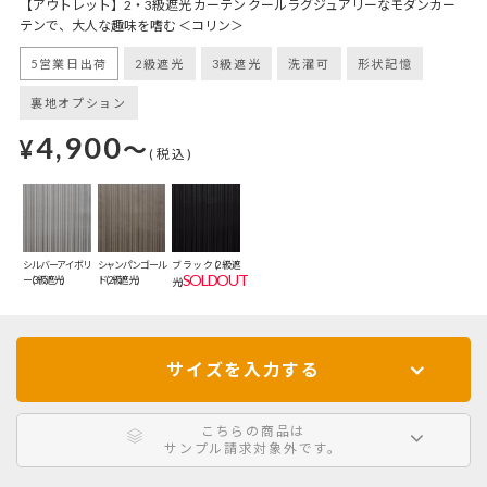
【アウトレット】2・3級遮光 カーテン クールラグジュアリーなモダンカー
テンで、大人な趣味を嗜む ＜コリン＞
5営業日出荷
2級遮光
3級遮光
洗濯可
形状記憶
裏地オプション
4,900
¥
～
(税込)
シルバーアイボリ
シャンパンゴール
ブラック(2級遮
SOLDOUT
ー(3級遮光)
ド(2級遮光)
光)
サイズを入力する
こちらの商品は
サンプル請求対象外です。