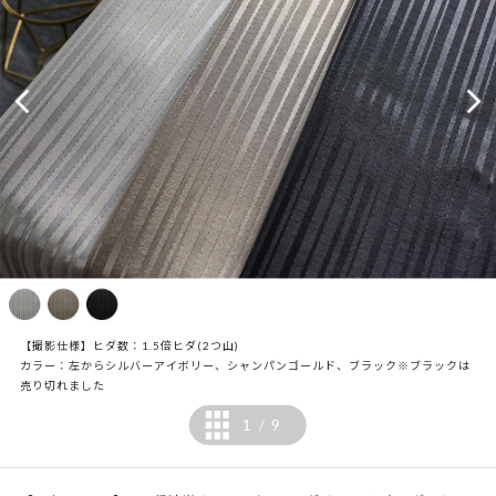
【撮影仕様】ヒダ数：1.5倍ヒダ(2つ山)
カラー：左からシルバーアイボリー、シャンパンゴールド、ブラック※ブラックは
売り切れました
1
9
/