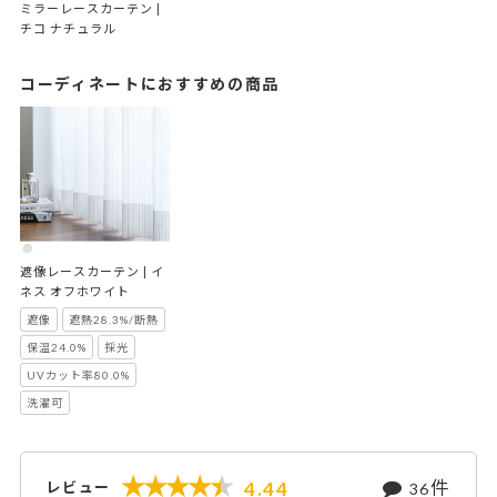
ミラーレースカーテン | 
チコ ナチュラル
コーディネートにおすすめの商品
遮像レースカーテン | イ
ネス オフホワイト
遮像
遮熱28.3%/断熱
保温24.0%
採光
UVカット率80.0%
洗濯可
件
4.44
レビュー
36