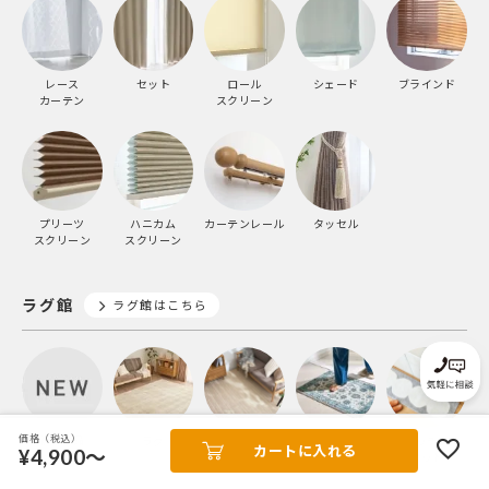
レース
セット
ロール
シェード
ブラインド
カーテン
スクリーン
プリーツ
ハニカム
カーテンレール
タッセル
スクリーン
スクリーン
ラグ館
ラグ館はこちら
価格（税込）
新着商品
ラグ
カーペット
玄関マット
キッチン
カートに入れる
¥4,900～
マット