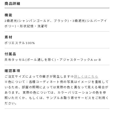
商品詳細
機能
2級遮光(シャンパンゴールド、ブラック)・3級遮光(シルバーアイ
ボリー)・形状記憶・洗濯可
素材
ポリエステル100%
付属品
共布タッセル(ポール通しを除く)・アジャスターフックA or B
確認事項
ご注文サイズによって巾継ぎが発生します⇒
詳しくはこちら
※色について：各種コーディネート例の写真はイメージを重視して
いるため、部屋の照明によっては実際の色と異なって見える場合が
あります。 実際の色については、カラーバリエーションの色を参
照いただくか、もしくは、サンプルお取り寄せサービスをご利用く
ださい。