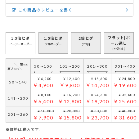
この商品のレビューを書く
フラット|ポ
1.5倍ヒダ
1.5倍ヒダ
2倍ヒダ
ール通し
イージーオーダー
フルオーダー
(3つ山)
(ヒダなし)
50～100
101～200
201～300
301～400
￥6,200
￥12,400
￥18,600
￥24,800
50～140
￥4,900
￥9,800
￥14,700
￥19,600
￥8,100
￥16,200
￥24,300
￥32,400
141～200
￥6,400
￥12,800
￥19,200
￥25,600
￥10,000
￥20,000
￥30,000
￥40,000
201～260
￥7,900
￥15,800
￥23,700
￥31,600
※価格は税込です。