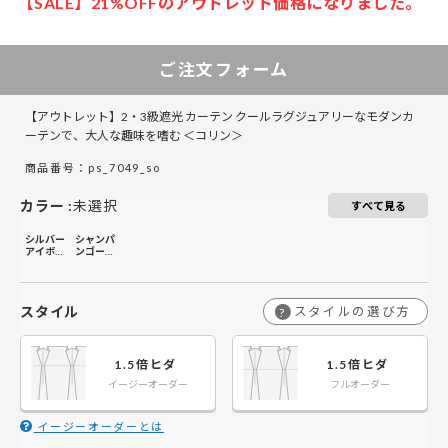
【SALE】21%OFFのアウトレット価格になりました。
50～100
50～130
50～100
101～200
131～285
101～200
201～300
286～420
201～300
301～400
421～555
301～400
￥7,500
￥11,200
￥7,500
￥14,900
￥14,900
￥22,400
￥22,400
￥22,400
￥33,600
￥29,900
￥29,900
￥44,800
50～140
50～140
50～140
￥5,900
￥5,900
￥8,850
ご注文フォーム
￥11,800
￥11,800
￥17,700
￥17,700
￥17,700
￥26,550
￥23,600
￥23,600
￥35,400
￥9,400
￥14,100
￥9,400
￥18,700
￥18,700
￥28,100
￥28,100
￥28,100
￥42,200
￥37,500
￥37,500
￥56,200
141～200
141～200
141～200
【アウトレット】2・3級遮光 カーテン クールラグジュアリーなモダンカ
￥11,100
￥7,400
￥7,400
￥14,800
￥14,800
￥22,200
￥22,200
￥22,200
￥33,300
￥29,600
￥29,600
￥44,400
ーテンで、大人な趣味を嗜む ＜コリン＞
￥11,000
￥16,500
￥11,000
￥22,000
￥22,000
￥33,000
￥33,000
￥33,000
￥49,600
￥44,100
￥44,100
￥66,100
201～260
201～260
201～260
商品番号：ps_7049_so
￥13,050
￥8,700
￥8,700
￥17,400
￥17,400
￥26,100
￥26,100
￥26,100
￥39,150
￥34,800
￥34,800
￥52,200
カラー
:
未選択
すべて見る
シルバー
シャンパ
アイボリ
ンゴール
ー
ド
スタイル
スタイルの選び方
?
1.5倍ヒダ
1.5倍ヒダ
イージーオーダー
フルオーダー
イージーオーダーとは