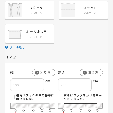
2倍ヒダ
フラット
フルオーダー
フルオーダー
ポール通し用
フルオーダー
ポール通し
サイズ
幅
高さ
測り方
測り方
?
?
cm
cm
横幅はフックの穴を基準に
高さはフックをかける穴か
測りました。
ら測りました。