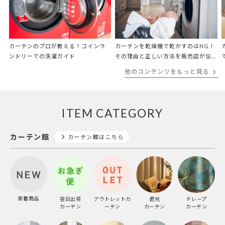
カーテンのプロが教える！コインラ
カーテンを乾燥機で乾かすのはNG！
ンドリーでの洗濯ガイド
その理由と正しい方法を販売店が伝
授
他のコンテンツをもっと見る
ITEM CATEGORY
カーテン館
カーテン館はこちら
新着商品
翌日出荷
アウトレットカ
遮光
ドレープ
カーテン
ーテン
カーテン
カーテン