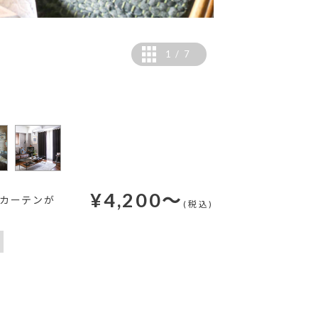
1
/
7
カラー：ブラウン
¥
4,200
～
 カーテンが
(税込)