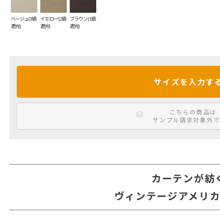
ベージュ(3級
イエロー(2級
ブラウン(1級
遮光)
遮光)
遮光)
サイズを入力す
こちらの商品は
サンプル請求対象外で
カーテンが紡
ヴィンテージアメリ