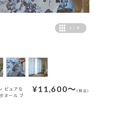
1
/
8
¥
11,600
～
ン ピュアな
(税込)
ボヌール ブ