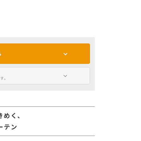
る
す。
きめく、
ーテン