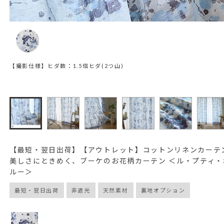
【撮影仕様】ヒダ数：1.5倍ヒダ(2つ山)
【最短・翌日出荷】【アウトレット】コットンリネンカーテ
美しさにときめく、ブーケのお花柄カーテン ＜ル・プティ・
ルー＞
最短・翌日出荷
非遮光
天然素材
裏地オプション