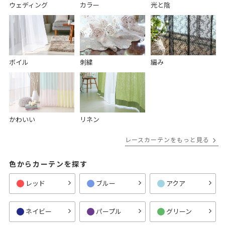
ウェディング
カラー
光と陰
ボイル
刺繍
編み
かわいい
リネン
レースカーテンをもっと見る
色からカーテンを探す
レッド
ブルー
アクア
ネイビー
パープル
グリーン