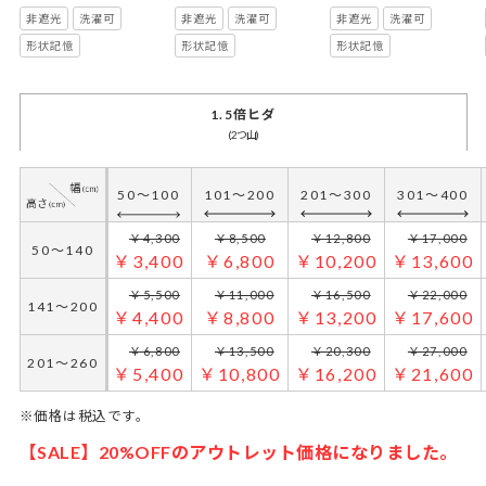
アイボリー
ベージュ
グリーン
非遮光
洗濯可
非遮光
洗濯可
非遮光
洗濯可
形状記憶
形状記憶
形状記憶
1.5倍ヒダ
(2つ山)
50～100
101～200
201～300
301～400
￥4,300
￥8,500
￥12,800
￥17,000
50～140
￥3,400
￥6,800
￥10,200
￥13,600
￥5,500
￥11,000
￥16,500
￥22,000
141～200
￥4,400
￥8,800
￥13,200
￥17,600
￥6,800
￥13,500
￥20,300
￥27,000
201～260
￥5,400
￥10,800
￥16,200
￥21,600
※価格は税込です。
【SALE】20%OFFのアウトレット価格になりました。