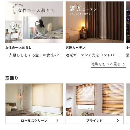
女性の一人暮らし
遮光カーテン
ホ
一人暮らしをする全ての女性の“欲しかったカーテン”がここにある。 「私の部屋に合うカーテンがほしい。」 そんなあなたに私の理想のお部屋をテーマ別にご紹介。
遮光カーテンで光をコントロールして、あなたの毎日をより快適に。
特集をもっと見る
窓回り
ブラインド
ロールスクリーン