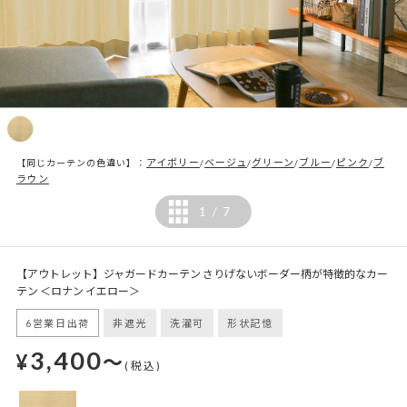
アイボリー
ベージュ
グリーン
ブルー
ピンク
ブ
【同じカーテンの色違い】：
/
/
/
/
/
ラウン
1
7
/
【アウトレット】ジャガードカーテン さりげないボーダー柄が特徴的なカー
テン ＜ロナン イエロー＞
6営業日出荷
非遮光
洗濯可
形状記憶
3,400
¥
～
(税込)