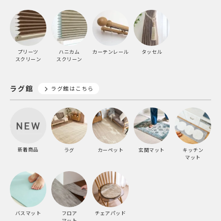
プリーツ
ハニカム
カーテンレール
タッセル
スクリーン
スクリーン
ラグ館
ラグ館はこちら
新着商品
ラグ
カーペット
玄関マット
キッチン
マット
バスマット
フロア
チェアパッド
マット