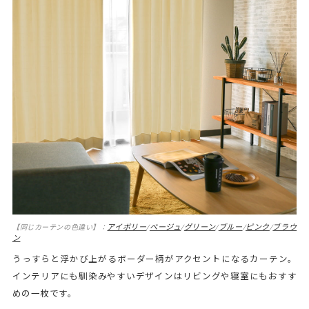
アイボリー
ベージュ
グリーン
ブルー
ピンク
ブラウ
【同じカーテンの色違い】：
/
/
/
/
/
ン
うっすらと浮かび上がるボーダー柄がアクセントになるカーテン。
インテリアにも馴染みやすいデザインはリビングや寝室にもおすす
めの一枚です。