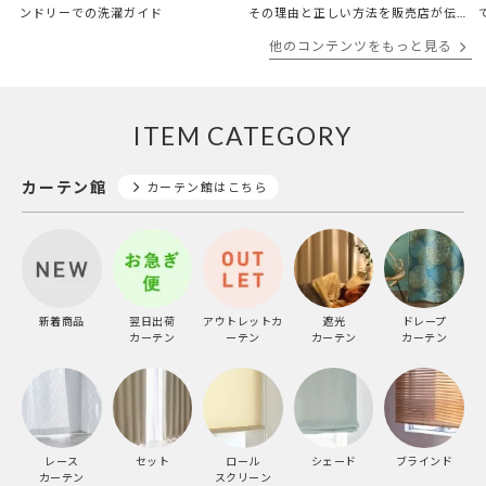
ンドリーでの洗濯ガイド
その理由と正しい方法を販売店が伝
授
他のコンテンツをもっと見る
ITEM CATEGORY
カーテン館
カーテン館はこちら
新着商品
翌日出荷
アウトレットカ
遮光
ドレープ
カーテン
ーテン
カーテン
カーテン
レース
セット
ロール
シェード
ブラインド
カーテン
スクリーン