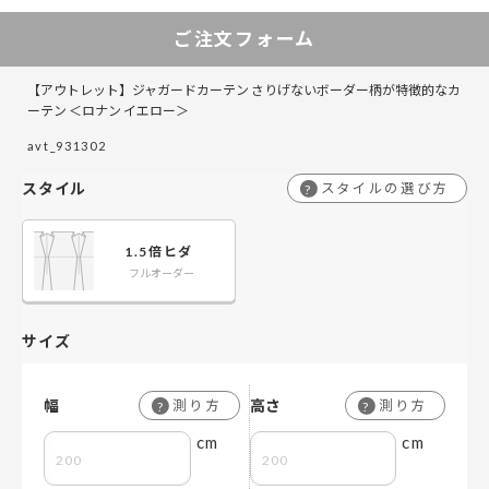
ご注文フォーム
【アウトレット】ジャガードカーテン さりげないボーダー柄が特徴的なカ
ーテン ＜ロナン イエロー＞
avt_931302
スタイル
スタイルの選び方
?
1.5倍ヒダ
フルオーダー
サイズ
幅
高さ
測り方
測り方
?
?
cm
cm