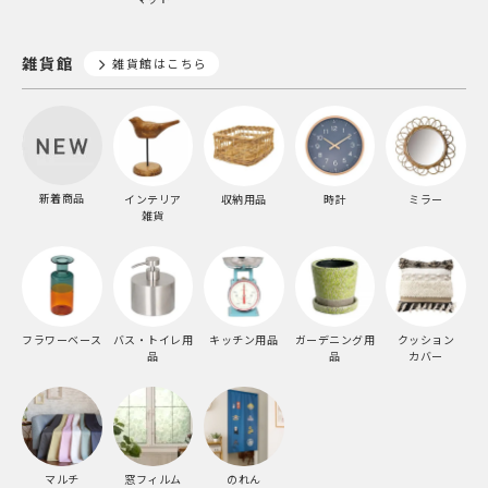
雑貨館
雑貨館はこちら
新着商品
インテリア
収納用品
時計
ミラー
雑貨
フラワーベース
バス・トイレ用
キッチン用品
ガーデニング用
クッション
品
品
カバー
マルチ
窓フィルム
のれん