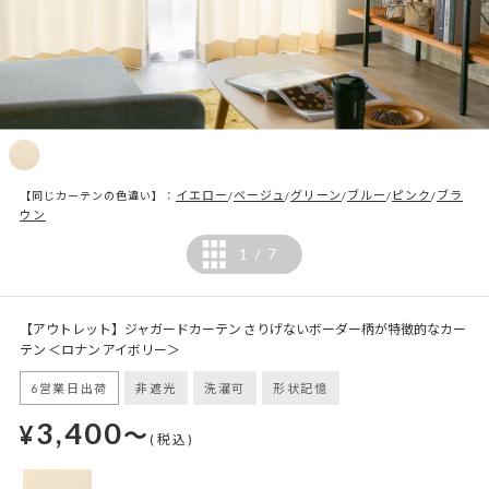
イエロー
ベージュ
グリーン
ブルー
ピンク
ブラ
【同じカーテンの色違い】：
/
/
/
/
/
ウン
1
7
/
【アウトレット】ジャガードカーテン さりげないボーダー柄が特徴的なカー
テン ＜ロナン アイボリー＞
6営業日出荷
非遮光
洗濯可
形状記憶
3,400
¥
～
(税込)