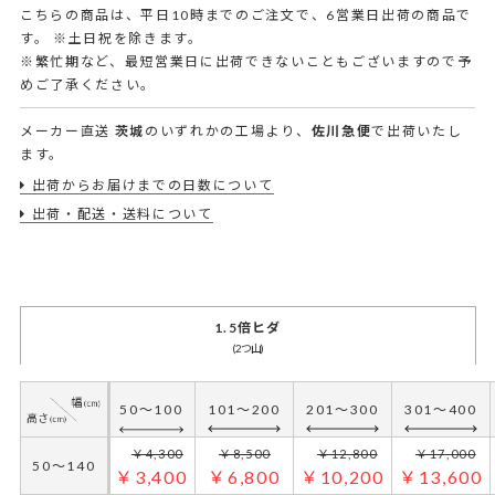
こちらの商品は、平日10時までのご注文で、6営業日出荷の商品で
す。
※土日祝を除きます。
※繁忙期など、最短営業日に出荷できないこともございますので予
めご了承ください。
メーカー直送
茨城
のいずれかの工場より、
佐川急便
で出荷いたし
ます。
出荷からお届けまでの日数について
出荷・配送・送料について
1.5倍ヒダ
(2つ山)
50～100
101～200
201～300
301～400
￥4,300
￥8,500
￥12,800
￥17,000
50～140
￥3,400
￥6,800
￥10,200
￥13,600