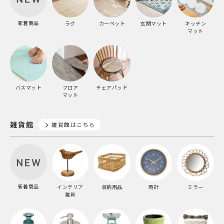
新着商品
ラグ
カーペット
玄関マット
キッチン
マット
バスマット
フロア
チェアパッド
マット
雑貨館
雑貨館はこちら
新着商品
インテリア
収納用品
時計
ミラー
雑貨