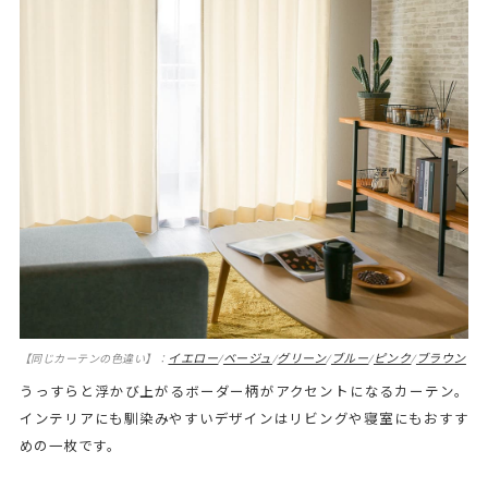
イエロー
ベージュ
グリーン
ブルー
ピンク
ブラウン
【同じカーテンの色違い】：
/
/
/
/
/
うっすらと浮かび上がるボーダー柄がアクセントになるカーテン。
インテリアにも馴染みやすいデザインはリビングや寝室にもおすす
めの一枚です。