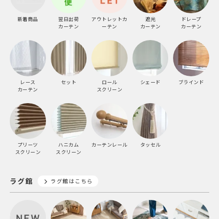
新着商品
翌日出荷
アウトレットカ
遮光
ドレープ
カーテン
ーテン
カーテン
カーテン
レース
セット
ロール
シェード
ブラインド
カーテン
スクリーン
プリーツ
ハニカム
カーテンレール
タッセル
スクリーン
スクリーン
ラグ館
ラグ館はこちら