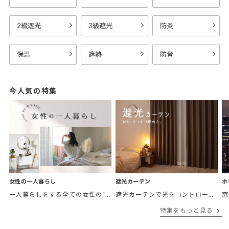
2級遮光
3級遮光
防炎
保温
遮熱
防音
今人気の特集
女性の一人暮らし
遮光カーテン
ホ
一人暮らしをする全ての女性の“欲しかったカーテン”がここにある。 「私の部屋に合うカーテンがほしい。」 そんなあなたに私の理想のお部屋をテーマ別にご紹介。
遮光カーテンで光をコントロールして、あなたの毎日をより快適に。
特集をもっと見る