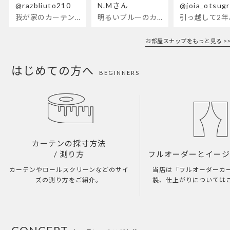
@razbliuto210
N.Mさん
@joia_otsug
我が家のカーテンが新しくなりました🌼早起きが超絶苦手な私が、思わず朝カーテンを開けて光合成するようになったステンドグラスカーテン…！
明るいブルーのカーテンで、部屋全体が明るく。白を基調とした部屋にぴったりです。
お部屋スナップをもっと見る >>
はじめての方へ
BEGINNERS
カーテンの採寸方法
/ 測り方
フルオーダーとイー
カーテンやロールスクリーンなどのサイ
当店は「フルオーダーカ
ズの測り方をご紹介。
製、仕上がりについては