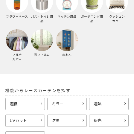
フラワーベース
バス・トイレ用
キッチン用品
ガーデニング用
クッション
品
品
カバー
マルチ
窓フィルム
のれん
カバー
機能からレースカーテンを探す
遮像
ミラー
遮熱
UVカット
防炎
採光