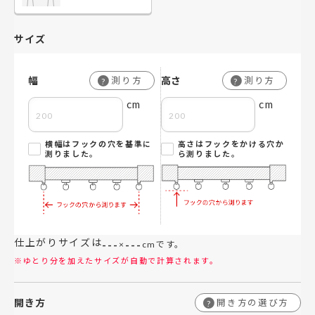
サイズ
幅
高さ
測り方
測り方
?
?
cm
cm
横幅はフックの穴を基準に
高さはフックをかける穴か
測りました。
ら測りました。
仕上がりサイズは
---
---
×
cmです。
※ゆとり分を加えたサイズが自動で計算されます。
開き方
開き方の選び方
?