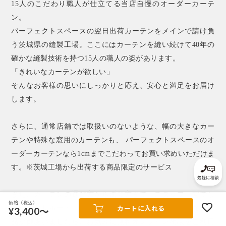
15人のこだわり職人が仕立てる当店自慢のオーダーカーテ
ン。
パーフェクトスペースの翌日出荷カーテンをメインで請け負
う茨城県の縫製工場。ここにはカーテンを縫い続けて40年の
確かな縫製技術を持つ15人の職人の姿があります。
「きれいなカーテンが欲しい」
そんなお客様の思いにしっかりと応え、安心と満足をお届け
します。
さらに、通常店舗では取扱いのないような、幅の大きなカー
テンや特殊な窓用のカーテンも、 パーフェクトスペースのオ
ーダーカーテンなら1cmまでこだわってお買い求めいただけま
す。※茨城工場から出荷する商品限定のサービス
また、カーテンの選び方から測り方まで、スタッフ一同でし
価格（税込）
カートに入れる
っかりとサポート。サンプル生地も無料ですので気になる商
¥3,400～
品が御座いましたら、お気軽に無料オンライン相談をご利用