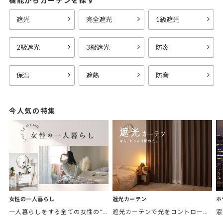
機能からカーテンを探す
遮光
完全遮光
1級遮光
2級遮光
3級遮光
防炎
保温
遮熱
防音
今人気の特集
女性の一人暮らし
遮光カーテン
ホ
一人暮らしをする全ての女性の“欲しかったカーテン”がここにある。 「私の部屋に合うカーテンがほしい。」 そんなあなたに私の理想のお部屋をテーマ別にご紹介。
遮光カーテンで光をコントロールして、あなたの毎日をより快適に。