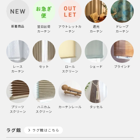
新着商品
翌日出荷
アウトレットカ
遮光
ドレープ
カーテン
ーテン
カーテン
カーテン
レース
セット
ロール
シェード
ブラインド
カーテン
スクリーン
プリーツ
ハニカム
カーテンレール
タッセル
スクリーン
スクリーン
ラグ館
ラグ館はこちら