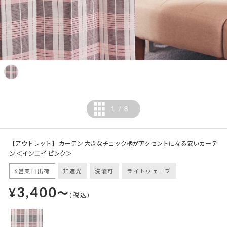
1
8
/
【アウトレット】 カーテン 大きなチェック柄がアクセントになる安いカーテ
ン ＜インエイ ピンク＞
6営業日出荷
非遮光
洗濯可
ライトウェーブ
3,400
¥
～
(税込)