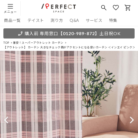
メニュー
商品一覧
テイスト
測り方
Q&A
サービス
特集
購入前 専用窓口
【0120-989-872】
土日祝OK
TOP
激安！スーパーアウトレット カーテン
【アウトレット】 カーテン 大きなチェック柄がアクセントになる安いカーテン ＜インエイ ピンク＞