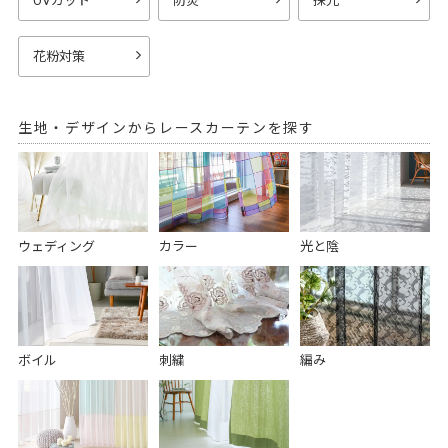
UVカット
防炎
採光
花粉対策
生地・デザインからレースカーテンを探す
ウェディング
カラー
光と陰
ボイル
刺繍
編み