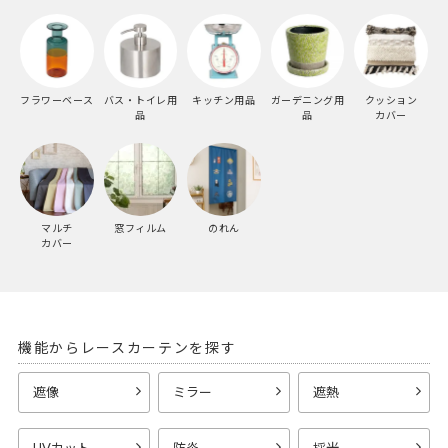
フラワーベース
バス・トイレ用
キッチン用品
ガーデニング用
クッション
品
品
カバー
マルチ
窓フィルム
のれん
カバー
機能からレースカーテンを探す
遮像
ミラー
遮熱