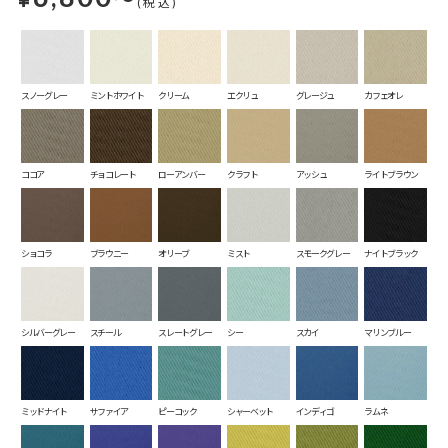
(税込)
スノーグレー
ミントホワイト
クリーム
エクリュ
グレージュ
カフェオレ
ココア
チョコレート
ローアンバー
クラフト
アッシュ
ライトブラウン
ショコラ
ブラウニー
オリーブ
ミスト
スモークグレー
ナイトブラック
シルバーグレー
スチール
スレートグレー
シー
スカイ
マリンブルー
ミッドナイト
サファイア
ピーコック
シャーベット
インディゴ
ラムネ