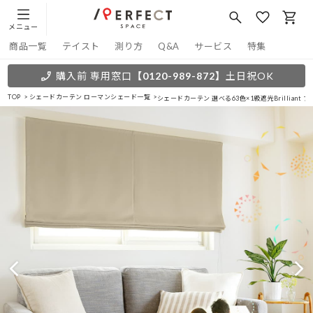
メニュー
商品一覧
テイスト
測り方
Q&A
サービス
特集
購入前 専用窓口
【0120-989-872】
土日祝OK
TOP
シェードカーテン ローマンシェード一覧
シェードカーテン 選べる63色×1級遮光Brillian