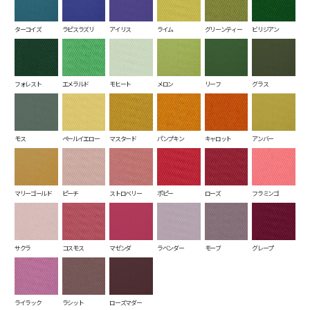
ターコイズ
ラピスラズリ
アイリス
ライム
グリーンティー
ビリジアン
フォレスト
エメラルド
モヒート
メロン
リーフ
グラス
モス
ペールイエロー
マスタード
パンプキン
キャロット
アンバー
マリーゴールド
ピーチ
ストロベリー
ポピー
ローズ
フラミンゴ
サクラ
コスモス
マゼンダ
ラベンダー
モーブ
グレープ
ライラック
ラシット
ローズマダー