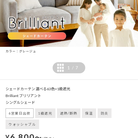
カラー：グレージュ
1
7
/
シェードカーテン 選べる63色×1級遮光
Brilliant ブリリアント
シングルシェード
6営業日出荷
1級遮光
遮熱/断熱
保温
防炎
ウォッシャブル
6,800
¥
～