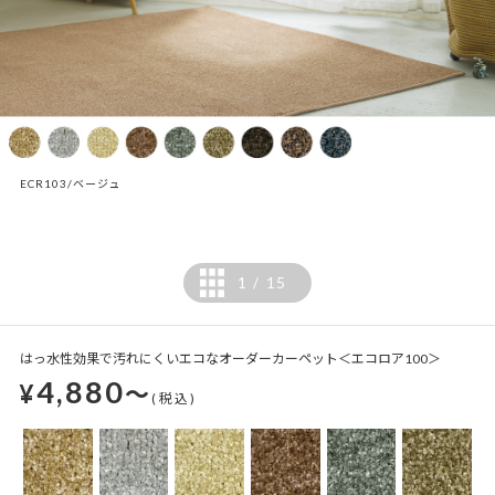
ECR103/ベージュ
1
15
/
はっ水性効果で汚れにくいエコなオーダーカーペット＜エコロア100＞
4,880
¥
～
(税込)