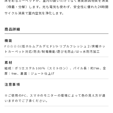
床を彩るカーペットが、室内の装いだけでなく悪臭原因物質を消臭
（吸着・分解）します。光も電気も使わず、安全性に優れた24時間
サイクル消臭で室内空気を浄化します。
商品詳細
機能
F☆☆☆☆(低ホルムアルデヒド)/トリプルフレッシュ２/床暖ホッ
トカーペット対応/防炎/制電機能/遊び毛防止/はっ水防汚加工
素材
組成：ポリエステル100％（スミトロン）、パイル長：約7㎜、全
厚：9㎜、裏面：ジュート仕上げ
注意事項
※ご使用のPC、スマホのモニターの環境によって色の見え方が違
いますのでご了承ください。