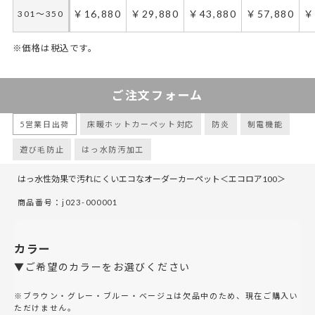
￥16,880
￥29,880
￥43,880
￥57,880
￥
301～350
※価格は税込です。
ご注文フォーム
5営業日出荷
床暖ホットカーペット対応
防炎
制電機能
遊び毛防止
はっ水防汚加工
はっ水性効果で汚れにくいエコなオーダーカーペット＜エコロア100＞
商品番号：j023-000001
カラー
▼ご希望のカラーをお選びください
※ブラウン・グレー・ブルー・ベージュは欠品中のため、現在ご購入い
ただけません。