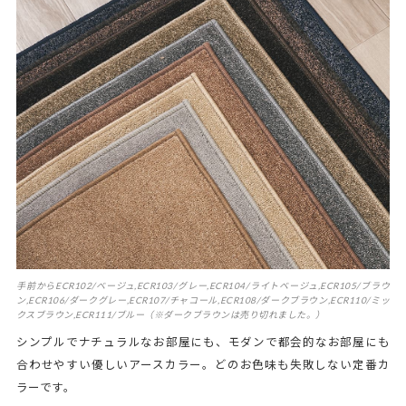
手前からECR102/ベージュ,ECR103/グレー,ECR104/ライトベージュ,ECR105/ブラウ
ン,ECR106/ダークグレー,ECR107/チャコール,ECR108/ダークブラウン,ECR110/ミッ
クスブラウン,ECR111/ブルー（※ダークブラウンは売り切れました。）
シンプルでナチュラルなお部屋にも、モダンで都会的なお部屋にも
合わせやすい優しいアースカラー。どのお色味も失敗しない定番カ
ラーです。