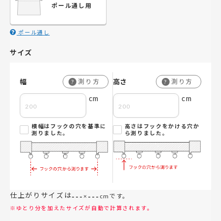
ポール通し用
ポール通し
サイズ
幅
高さ
測り方
測り方
?
?
cm
cm
横幅はフックの穴を基準に
高さはフックをかける穴か
測りました。
ら測りました。
仕上がりサイズは
---
---
×
cmです。
※ゆとり分を加えたサイズが自動で計算されます。