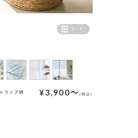
1
/
9
工
¥
3,900
～
トライプ柄
(税込)