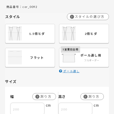
商品番号：cor_0092
￥17,850
￥11,900
￥35,700
￥23,800
￥53,550
￥35,700
￥71,400
￥47,600
￥
￥
201～260
201～260
スタイル
スタイルの選び方
?
1.5倍ヒダ
2倍ヒダ
ポール通し用
フラット
フルオーダー
ポール通し
サイズ
幅
高さ
測り方
測り方
?
?
cm
cm