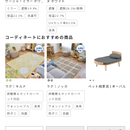
ウーニャ！ミラー ホワイ
ヌ ホワイト
ト
ミラー
遮熱19.9%
遮像
遮熱28.3%/断熱
保温22.3%
洗濯可
保温22.7%
UVカット率85.0%
消臭
コーディネートにおすすめの商品
ラグ｜キルナ
ラグ｜ノッカ
ペット用家具 | オーバル
床暖房＆ホットカーペ
床暖房＆ホットカーペ
ット対応
ット対応
ウォッシャブル
消臭
ウォッシャブル
消臭
防ダニ
抗菌
防ダニ
抗菌