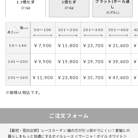
フラット|ポール通
1.5倍ヒダ
2倍ヒダ
し
(2つ山)
(3つ山)
(ヒダなし)
50～100
101～200
201～300
301～400
4
￥7,900
￥15,800
￥23,700
￥31,600
￥
50～140
￥9,900
￥19,800
￥29,700
￥39,600
￥
141～200
￥11,900
￥23,800
￥35,700
￥47,600
￥
201～260
※価格は税込です。
50～100
50～130
101～200
131～285
201～300
286～420
301～400
421～555
4
5
ご注文フォーム
￥11,850
￥7,900
￥23,700
￥15,800
￥35,550
￥23,700
￥47,400
￥31,600
￥
￥
50～140
50～140
【最短・翌日出荷】レースカーテン 猫の爪が引っ掛かりにくい！愛猫との
￥14,850
￥9,900
￥29,700
￥19,800
￥44,550
￥29,700
￥59,400
￥39,600
￥
￥
141～200
141～200
暮らしをもっと快適にするボイルレース ＜ウーニャ！ボイル ホワイト＞