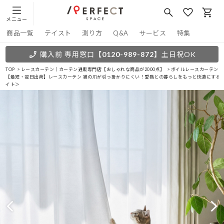
メニュー
商品一覧
テイスト
測り方
Q&A
サービス
特集
購入前 専用窓口
【0120-989-872】
土日祝OK
TOP
レースカーテン｜カーテン通販専門店【おしゃれな商品が2000点】
ボイルレースカーテン
【最短・翌日出荷】レースカーテン 猫の爪が引っ掛かりにくい！愛猫との暮らしをもっと快適にするボ
イト＞