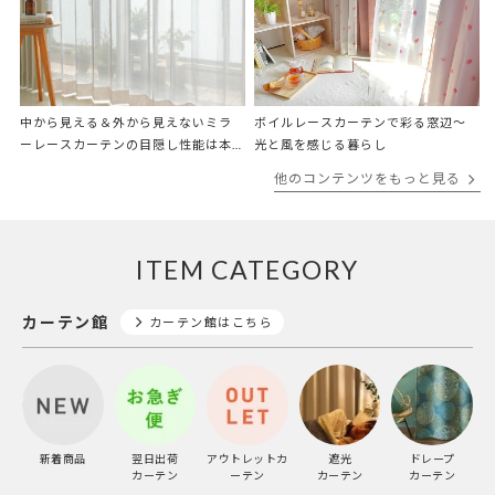
中から見える＆外から見えないミラ
ボイルレースカーテンで彩る窓辺～
ーレースカーテンの目隠し性能は本
光と風を感じる暮らし
当？専門店が検証
他のコンテンツをもっと見る
ITEM CATEGORY
カーテン館
カーテン館はこちら
新着商品
翌日出荷
アウトレットカ
遮光
ドレープ
カーテン
ーテン
カーテン
カーテン