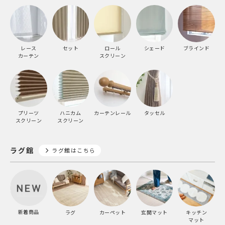
レース
セット
ロール
シェード
ブラインド
カーテン
スクリーン
プリーツ
ハニカム
カーテンレール
タッセル
スクリーン
スクリーン
ラグ館
ラグ館はこちら
新着商品
ラグ
カーペット
玄関マット
キッチン
マット