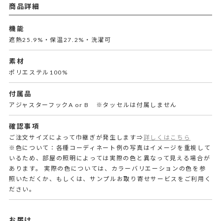
商品詳細
機能
遮熱25.9%・保温27.2%・洗濯可
素材
ポリエステル100%
付属品
アジャスターフックA or B ※タッセルは付属しません
確認事項
ご注文サイズによって巾継ぎが発生します⇒
詳しくはこちら
※色について：各種コーディネート例の写真はイメージを重視して
いるため、部屋の照明によっては実際の色と異なって見える場合が
あります。 実際の色については、カラーバリエーションの色を参
照いただくか、もしくは、サンプルお取り寄せサービスをご利用く
ださい。
お届け