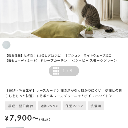
【撮影仕様】ヒダ数：1.5倍ヒダ(2つ山) オプション：ライトウェーブ加工
ドレープカーテン ：＜シャビー スモークグレー＞
【撮影コーディネート】
1
9
/
【最短・翌日出荷】レースカーテン 猫の爪が引っ掛かりにくい！愛猫との暮
らしをもっと快適にするボイルレース ＜ウーニャ！ボイル ホワイト＞
最短・翌日出荷
遮熱25.9%
保温27.2%
洗濯可
7,900
¥
～
(税込)