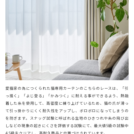
愛猫家の為につくられた猫専用カーテンのこちらのレースは、「引
っ掻く」「よじ登る」「かみつく」に耐える事ができるよう、熱融
着した糸を使用して、高密度に練り上げているため、猫の爪が滑っ
て引っ掛かりにくく耐久性をアップし、ボロボロになってしまうの
を防ぎます。スナッグ試験と呼ばれる生地のひきつれや糸の飛び出
しなどの現象の起きにくさを評価する試験にて、最大値5級の試験中
4.5級をクリアし、高耐久商品と位置づけされています。