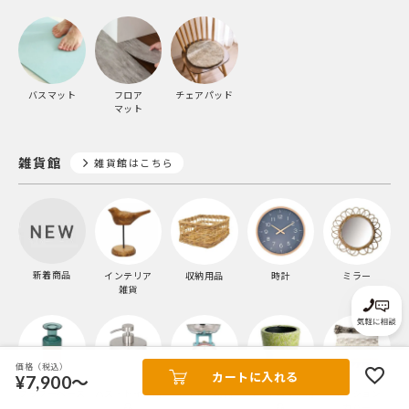
バスマット
フロア
チェアパッド
マット
雑貨館
雑貨館はこちら
新着商品
インテリア
収納用品
時計
ミラー
雑貨
価格（税込）
カートに入れる
¥7,900～
フラワーベース
バス・トイレ用
キッチン用品
ガーデニング用
クッション
品
品
カバー