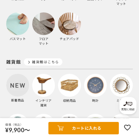
マット
バスマット
フロア
チェアパッド
マット
雑貨館
雑貨館はこちら
新着商品
インテリア
収納用品
時計
ミラー
雑貨
価格（税込）
カートに入れる
¥9,900～