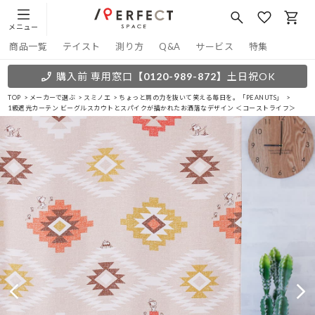
メニュー
商品一覧
テイスト
測り方
Q&A
サービス
特集
購入前 専用窓口
【0120-989-872】
土日祝OK
TOP
メーカーで選ぶ
スミノエ
ちょっと肩の力を抜いて笑える毎日を。「PEANUTS」
1級遮光カーテン ビーグルスカウトとスパイクが描かれたお洒落なデザイン ＜コーストライフ＞