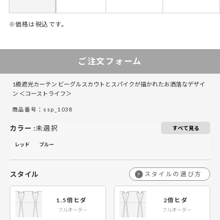
※価格は税込です。
30～135
30～70
136～270
71～140
141～220
271～414
ご注文フォーム
1級遮光カーテン ビーグルスカウトとスパイクが描かれたお洒落なデザイ
ン ＜コーストライフ＞
￥9,900
￥9,900
￥19,800
￥19,800
￥29,700
￥29,700
50～260
50～260
商品番号：ssp_1038
カラー
:
未選択
すべて見る
レッド
ブルー
スタイル
スタイルの選び方
?
1.5倍ヒダ
2倍ヒダ
フルオーダー
フルオーダー