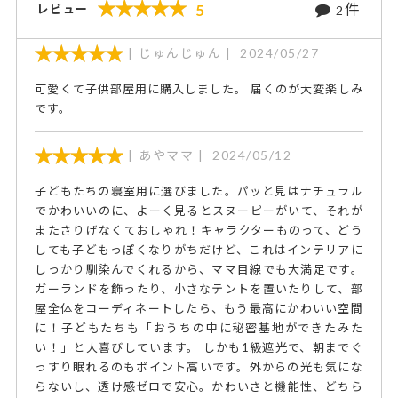
件
5
レビュー
2
じゅんじゅん
2024/05/27
可愛くて子供部屋用に購入しました。 届くのが大変楽しみ
です。
あやママ
2024/05/12
子どもたちの寝室用に選びました。パッと見はナチュラル
でかわいいのに、よーく見るとスヌーピーがいて、それが
またさりげなくておしゃれ！キャラクターものって、どう
しても子どもっぽくなりがちだけど、これはインテリアに
しっかり馴染んでくれるから、ママ目線でも大満足です。
ガーランドを飾ったり、小さなテントを置いたりして、部
屋全体をコーディネートしたら、もう最高にかわいい空間
に！子どもたちも「おうちの中に秘密基地ができたみた
い！」と大喜びしています。 しかも1級遮光で、朝までぐ
っすり眠れるのもポイント高いです。外からの光も気にな
らないし、透け感ゼロで安心。かわいさと機能性、どちら