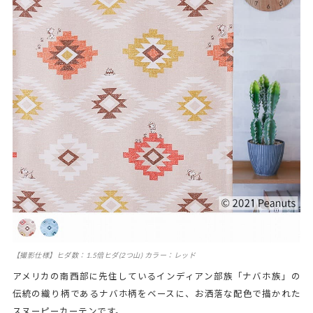
【撮影仕様】ヒダ数：1.5倍ヒダ(2つ山) カラー：レッド
アメリカの南西部に先住しているインディアン部族「ナバホ族」の
伝統の織り柄であるナバホ柄をベースに、お洒落な配色で描かれた
スヌーピーカーテンです。