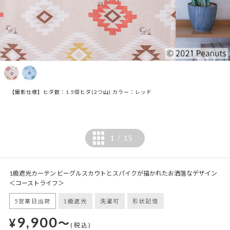
【撮影仕様】ヒダ数：1.5倍ヒダ(2つ山) カラー：レッド
1
15
/
1級遮光カーテン ビーグルスカウトとスパイクが描かれたお洒落なデザイン
＜コーストライフ＞
5営業日出荷
1級遮光
洗濯可
形状記憶
9,900
¥
～
(税込)