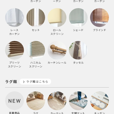
カーテン
ーテン
カーテン
カーテン
レース
セット
ロール
シェード
ブラインド
カーテン
スクリーン
プリーツ
ハニカム
カーテンレール
タッセル
スクリーン
スクリーン
ラグ館
ラグ館はこちら
新着商品
ラグ
カーペット
玄関マット
キッチン