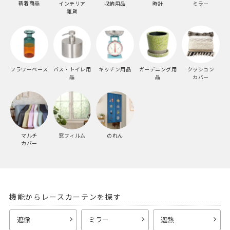
新着商品
インテリア
収納用品
時計
ミラー
雑貨
フラワーベース
バス・トイレ用
キッチン用品
ガーデニング用
クッション
品
品
カバー
マルチ
窓フィルム
のれん
カバー
機能からレースカーテンを探す
遮像
ミラー
遮熱