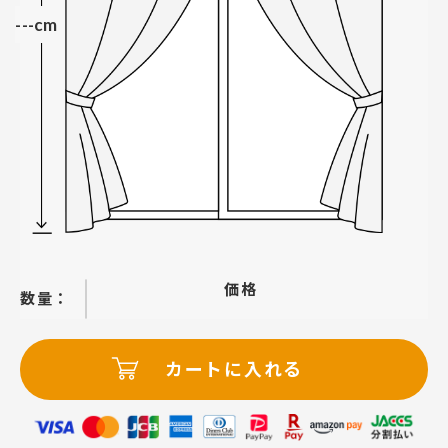
---cm
価格
−
＋
カートに入れる