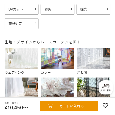
UVカット
防炎
採光
花粉対策
生地・デザインからレースカーテンを探す
ウェディング
カラー
光と陰
ボイル
刺繍
編み
価格（税込）
カートに入れる
¥10,450～