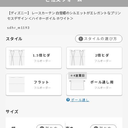
【ディズニー】 レースカーテン 白雪姫のシルエットがエレガントなプリン
セスデザイン ＜ハイホーボイル ホワイト＞
￥10,450
￥10,450
￥20,900
￥20,900
￥31,350
￥31,350
￥41,800
￥41,800
50～260
50～260
sdhr_m1193
スタイル
スタイルの選び方
?
1.5倍ヒダ
2倍ヒダ
フルオーダー
フルオーダー
フラット
ポール通し用
フルオーダー
フルオーダー
ポール通し
サイズ