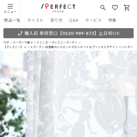
メニュー
商品一覧
テイスト
測り方
Q&A
サービス
特集
購入前 専用窓口
【0120-989-872】
土日祝OK
TOP
メーカーで選ぶ
スミノエ
ディズニーカーテン
【ディズニー】 レースカーテン 白雪姫のシルエットがエレガントなプリンセスデザイン ＜ハイホーボ