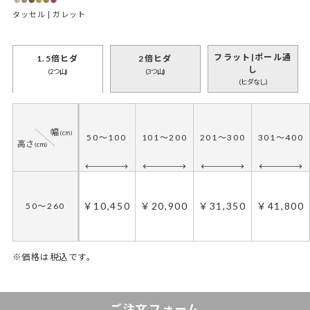
タッセル | ガレット
フラット|ポール通
1.5倍ヒダ
2倍ヒダ
し
(2つ山)
(3つ山)
(ヒダなし)
50～100
101～200
201～300
301～400
￥10,450
￥20,900
￥31,350
￥41,800
50～260
※価格は税込です。
50～135
50～70
136～270
71～140
141～220
271～420
221～300
421～570
ご注文フォーム