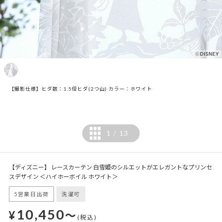
【撮影仕様】ヒダ数：1.5倍ヒダ(2つ山) カラー：ホワイト
1
13
/
【ディズニー】 レースカーテン 白雪姫のシルエットがエレガントなプリンセ
スデザイン ＜ハイホーボイル ホワイト＞
5営業日出荷
洗濯可
10,450
¥
～
(税込)