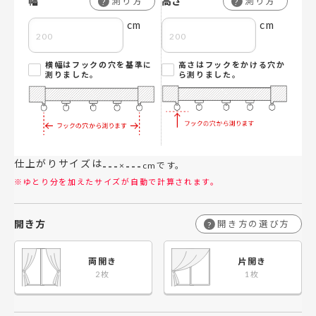
幅
高さ
測り方
測り方
?
?
cm
cm
横幅はフックの穴を基準に
高さはフックをかける穴か
測りました。
ら測りました。
仕上がりサイズは
---
---
×
cmです。
※ゆとり分を加えたサイズが自動で計算されます。
開き方
開き方の選び方
?
両開き
片開き