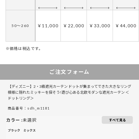
￥11,000
￥22,000
￥33,000
￥44,000
50～260
※価格は税込です。
50～135
50～70
136～270
71～140
141～220
271～420
221～300
421～570
ご注文フォーム
【ディズニー】2・3級遮光カーテン ドットが集まってできた大きなリング
模様に隠れたミッキーを探そう!遊び心ある北欧モダンな遮光カーテン ＜
￥11,000
￥11,000
￥22,000
￥22,000
￥33,000
￥33,000
￥44,000
￥44,000
ドットリング＞
50～260
50～260
商品番号：sdh_m1181
カラー
:
未選択
すべて見る
ブラック
ミックス