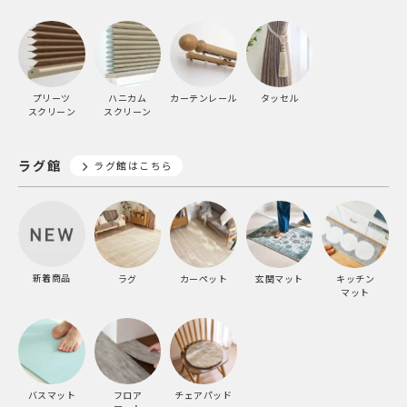
プリーツ
ハニカム
カーテンレール
タッセル
スクリーン
スクリーン
ラグ館
ラグ館はこちら
新着商品
ラグ
カーペット
玄関マット
キッチン
マット
バスマット
フロア
チェアパッド