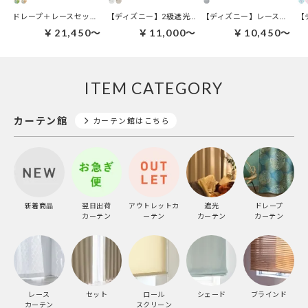
ドレープ＋レースセット | アロハボタニカセット
【ディズニー】2級遮光カーテン｜ベイマックス
【ディズニー】レースカーテン｜ベイマックスボイル ホワイト
￥21,450～
￥11,000～
￥10,450～
ITEM CATEGORY
カーテン館
カーテン館はこちら
新着商品
翌日出荷
アウトレットカ
遮光
ドレープ
カーテン
ーテン
カーテン
カーテン
レース
セット
ロール
シェード
ブラインド
カーテン
スクリーン