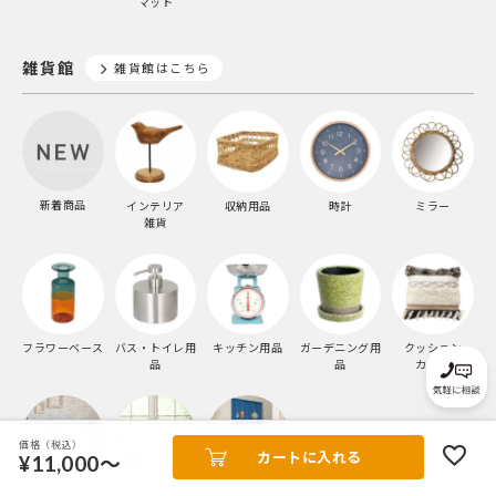
マット
雑貨館
雑貨館はこちら
新着商品
インテリア
収納用品
時計
ミラー
雑貨
フラワーベース
バス・トイレ用
キッチン用品
ガーデニング用
クッション
品
品
カバー
価格（税込）
カートに入れる
¥11,000～
マルチ
窓フィルム
のれん