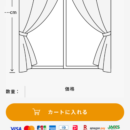
---cm
価格
−
＋
カートに入れる