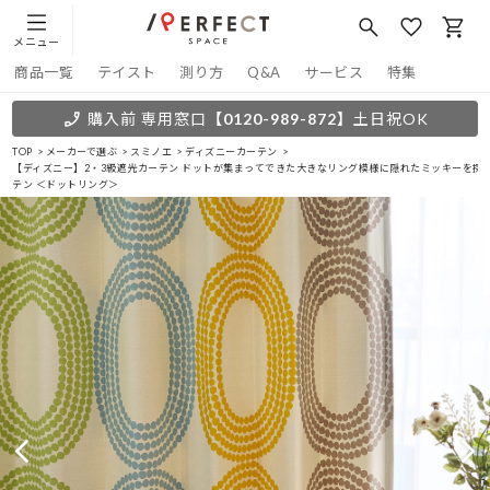
メニュー
商品一覧
テイスト
測り方
Q&A
サービス
特集
購入前 専用窓口
【0120-989-872】
土日祝OK
TOP
メーカーで選ぶ
スミノエ
ディズニーカーテン
【ディズニー】2・3級遮光カーテン ドットが集まってできた大きなリング模様に隠れたミッキーを探
テン ＜ドットリング＞