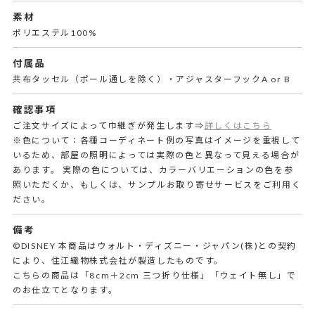
素材
ポリエステル100%
付属品
共布タッセル（ポール通しを除く）・アジャスターフックA or B
確認事項
ご注文サイズによって巾継ぎが発生します⇒
詳しくはこちら
※色について：各種コーディネート例の写真はイメージを重視して
いるため、部屋の照明によっては実際の色と異なって見える場合が
あります。 実際の色については、カラーバリエーションの色を参
照いただくか、もしくは、サンプルお取り寄せサービスをご利用く
ださい。
備考
©DISNEY 本商品はウォルト・ディズニー・ジャパン(株)との契約
により、住江織物株式会社が製造したものです。
こちらの商品は「8cm＋2cm 三つ折り仕様」「ウェイト無し」で
のお仕立てとなります。