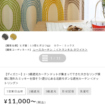
【撮影仕様】ヒダ数：1.5倍ヒダ(2つ山) カラー：ミックス
レースカーテン ：＜トランキル ホワイト＞
【撮影コーディネート】
1
11
/
【ディズニー】2・3級遮光カーテン ドットが集まってできた大きなリング模
様に隠れたミッキーを探そう!遊び心ある北欧モダンな遮光カーテン ＜ドッ
トリング＞
5営業日出荷
2級遮光
3級遮光
形状記憶
洗濯可
11,000
¥
～
(税込)