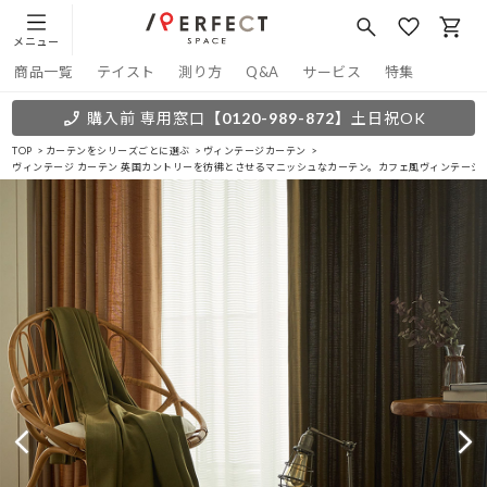
メニュー
商品一覧
テイスト
測り方
Q&A
サービス
特集
購入前 専用窓口
【0120-989-872】
土日祝OK
TOP
カーテンをシリーズごとに選ぶ
ヴィンテージカーテン
ヴィンテージ カーテン 英国カントリーを彷彿とさせるマニッシュなカーテン。カフェ風ヴィンテージ