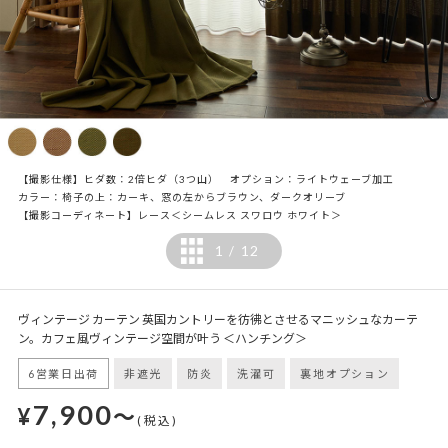
【撮影仕様】ヒダ数：2倍ヒダ（3つ山） オプション：ライトウェーブ加工
カラー：椅子の上：カーキ、窓の左からブラウン、ダークオリーブ
【撮影コーディネート】レース＜シームレス スワロウ ホワイト＞
1
12
/
ヴィンテージ カーテン 英国カントリーを彷彿とさせるマニッシュなカーテ
ン。カフェ風ヴィンテージ空間が叶う ＜ハンチング＞
6営業日出荷
非遮光
防炎
洗濯可
裏地オプション
7,900
¥
～
(税込)