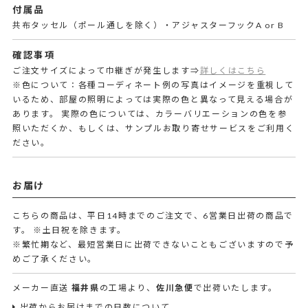
付属品
共布タッセル（ポール通しを除く）・アジャスターフックA or B
確認事項
ご注文サイズによって巾継ぎが発生します⇒
詳しくはこちら
※色について：各種コーディネート例の写真はイメージを重視して
いるため、部屋の照明によっては実際の色と異なって見える場合が
あります。 実際の色については、カラーバリエーションの色を参
照いただくか、もしくは、サンプルお取り寄せサービスをご利用く
ださい。
お届け
こちらの商品は、平日14時までのご注文で、6営業日出荷の商品で
す。
※土日祝を除きます。
※繁忙期など、最短営業日に出荷できないこともございますので予
めご了承ください。
メーカー直送
福井県
の工場より、
佐川急便
で出荷いたします。
出荷からお届けまでの日数について