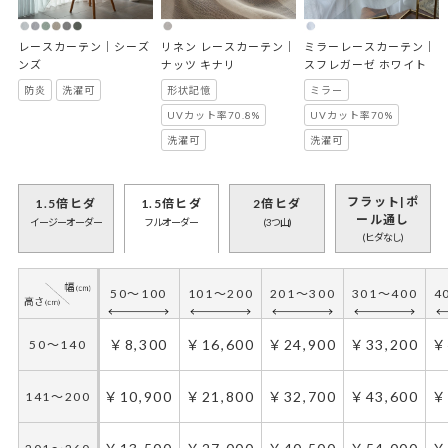
レースカーテン｜シーズ
リネン レースカーテン｜
ミラーレースカーテン｜
ンズ
ナッツ キナリ
スフレガーゼ ホワイト
防炎
洗濯可
形状記憶
ミラー
UVカット率70.8%
UVカット率70%
洗濯可
洗濯可
フラット|ポ
1.5倍ヒダ
1.5倍ヒダ
2倍ヒダ
ール通し
イージーオーダー
フルオーダー
(3つ山)
(ヒダなし)
50～100
101～200
201～300
301～400
4
50～100
101～200
201～300
301～400
4
￥7,900
￥15,800
￥23,700
￥31,600
￥
50～140
￥8,300
￥16,600
￥24,900
￥33,200
￥
50～140
￥9,900
￥19,800
￥29,700
￥39,600
￥
141～200
￥10,900
￥21,800
￥32,700
￥43,600
￥
141～200
￥11,900
￥23,800
￥35,700
￥47,600
￥
201～260