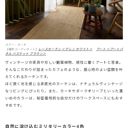
カラー：カーキ
レースカーテン ＜デレン ホワイト＞
アート ＜アートパ
【撮影コーディネート】
ネル バスケット ブラウン＞
ヴィンテージの家具や珍しい観葉植物、感性に響くアートと音楽。
そんなこだわりが詰まったカフェのような、居心地のよい空間を叶
えてくれるカーテンです。
ほど良く光を感じる非遮光のカーテンは、ナチュラルヴィンテージ
なリビングにぴったり。また、カーキやダークオリーブといった濃
いめのカラーは、秘密基地的な自分だけのワークスペースにもおす
すめです。
自然に溶け込むミリタリーカラー4色