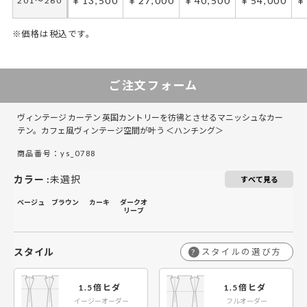
￥13,500
￥27,000
￥40,500
￥54,000
￥
201～260
※価格は税込です。
50～100
50～130
101～200
131～285
201～300
286～420
301～400
421～555
5
4
ご注文フォーム
￥12,450
￥8,300
￥24,900
￥16,600
￥37,350
￥24,900
￥49,800
￥33,200
￥
￥
50～140
50～140
ヴィンテージ カーテン 英国カントリーを彷彿とさせるマニッシュなカー
￥16,350
￥10,900
￥32,700
￥21,800
￥49,050
￥32,700
￥65,400
￥43,600
￥
￥
141～200
141～200
テン。カフェ風ヴィンテージ空間が叶う ＜ハンチング＞
商品番号：ys_0788
￥20,250
￥13,500
￥40,500
￥27,000
￥60,750
￥40,500
￥81,000
￥54,000
￥
￥
201～260
201～260
カラー
:
未選択
すべて見る
ベージュ
ブラウン
カーキ
ダークオ
リーブ
スタイル
スタイルの選び方
?
1.5倍ヒダ
1.5倍ヒダ
イージーオーダー
フルオーダー