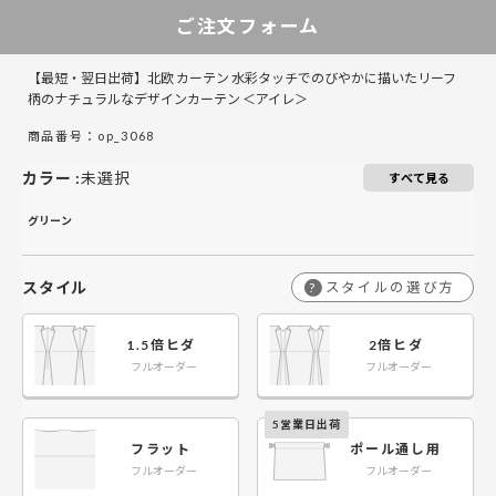
ご注文フォーム
￥14,700
￥9,800
￥29,400
￥19,600
￥44,100
￥29,400
￥58,800
￥39,200
￥
￥
50～140
50～140
【最短・翌日出荷】北欧 カーテン 水彩タッチでのびやかに描いたリーフ
￥18,600
￥12,400
￥37,200
￥24,800
￥55,800
￥37,200
￥74,400
￥49,600
￥
￥
141～200
141～200
柄のナチュラルなデザインカーテン ＜アイレ＞
商品番号：op_3068
￥22,200
￥14,800
￥44,400
￥29,600
￥66,600
￥44,400
￥88,800
￥59,200
￥
￥
201～260
201～260
カラー
:
未選択
すべて見る
グリーン
スタイル
スタイルの選び方
?
1.5倍ヒダ
2倍ヒダ
フルオーダー
フルオーダー
フラット
ポール通し用
フルオーダー
フルオーダー