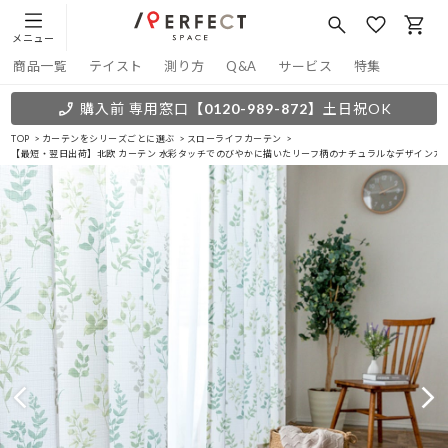
メニュー
商品一覧
テイスト
測り方
Q&A
サービス
特集
購入前 専用窓口
【0120-989-872】
土日祝OK
TOP
カーテンをシリーズごとに選ぶ
スローライフカーテン
【最短・翌日出荷】北欧 カーテン 水彩タッチでのびやかに描いたリーフ柄のナチュラルなデザインカ