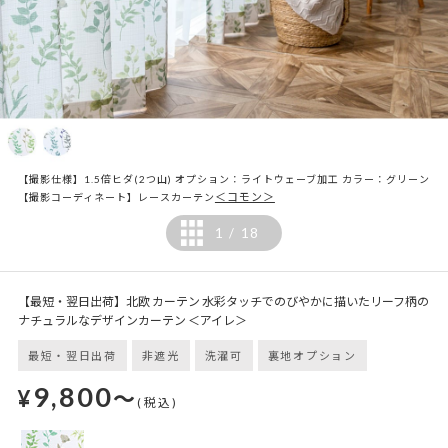
【撮影仕様】1.5倍ヒダ(2つ山) オプション：ライトウェーブ加工 カラー：グリーン
＜コモン＞
【撮影コーディネート】レースカーテン
1
18
/
【最短・翌日出荷】北欧 カーテン 水彩タッチでのびやかに描いたリーフ柄の
ナチュラルなデザインカーテン ＜アイレ＞
最短・翌日出荷
非遮光
洗濯可
裏地オプション
9,800
¥
～
(税込)