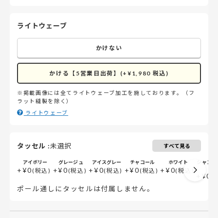
ライトウェーブ
かけない
かける【5営業日出荷】(+¥1,980 税込)
※掲載画像には全てライトウェーブ加工を施しております。（フ
ラット縫製を除く）
ライトウェーブ
タッセル
:
未選択
すべて見る
アイボリー
グレージュ
アイスグレー
チャコール
ホワイト
シャンパ
ル
+
¥
0
+
¥
0
+
¥
0
+
¥
0
+
¥
0
税込
税込
税込
税込
税込
+
¥
0
ポール通しにタッセルは付属しません。