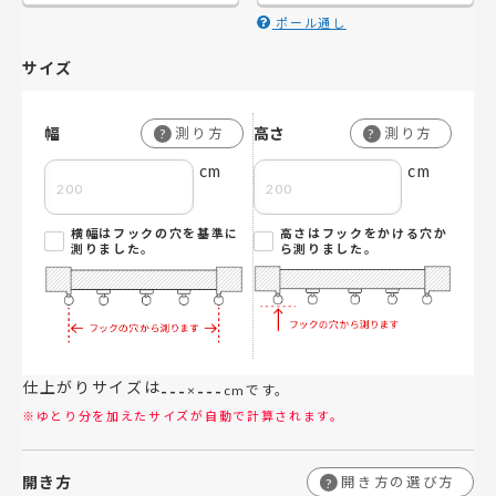
ポール通し
サイズ
幅
高さ
測り方
測り方
?
?
cm
cm
横幅はフックの穴を基準に
高さはフックをかける穴か
測りました。
ら測りました。
仕上がりサイズは
---
---
×
cmです。
※ゆとり分を加えたサイズが自動で計算されます。
開き方
開き方の選び方
?