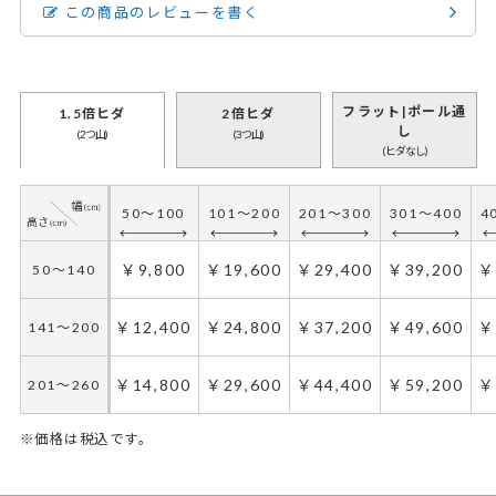
この商品のレビューを書く
フラット|ポール通
1.5倍ヒダ
2倍ヒダ
し
(2つ山)
(3つ山)
(ヒダなし)
50～100
101～200
201～300
301～400
4
￥9,800
￥19,600
￥29,400
￥39,200
￥
50～140
￥12,400
￥24,800
￥37,200
￥49,600
￥
141～200
￥14,800
￥29,600
￥44,400
￥59,200
￥
201～260
※価格は税込です。
50～100
50～130
101～200
131～285
201～300
286～420
301～400
421～555
5
4