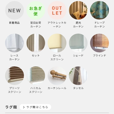
新着商品
翌日出荷
アウトレットカ
遮光
ドレープ
カーテン
ーテン
カーテン
カーテン
レース
セット
ロール
シェード
ブラインド
カーテン
スクリーン
プリーツ
ハニカム
カーテンレール
タッセル
スクリーン
スクリーン
ラグ館
ラグ館はこちら