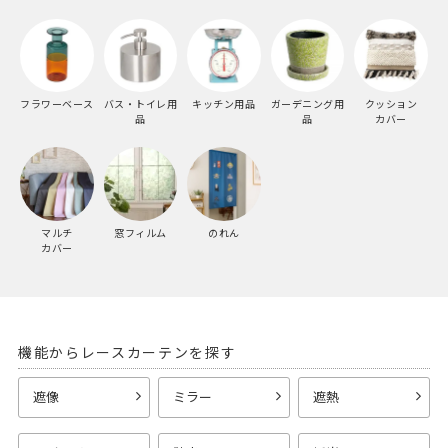
フラワーベース
バス・トイレ用
キッチン用品
ガーデニング用
クッション
品
品
カバー
マルチ
窓フィルム
のれん
カバー
機能からレースカーテンを探す
遮像
ミラー
遮熱