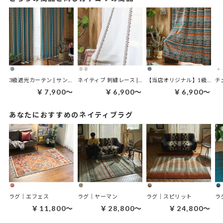
3級遮光カーテン | サンダーストライプ イエローブルー
ネイティブ 刺繍レース | ランゴスタ
【当店オリジナル】1級遮光カーテン｜アズテック ターコイズ
￥7,900～
￥6,900～
￥6,900～
あなたにおすすめのネイティブラグ
ラグ｜エフェス
ラグ｜ヤーマン
ラグ｜スピリット
ラ
￥11,800～
￥28,800～
￥24,800～