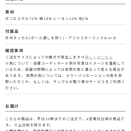
素材
ポリエステル72％ 綿14% レーヨン12% 他2%
付属品
共布タッセル(ポール通しを除く)・アジャスターフックA or B
確認事項
ご注文サイズによって巾継ぎが発生します⇒
詳しくはこちら
※色について：各種コーディネート例の写真はイメージを重視して
いるため、部屋の照明によっては実際の色と異なって見える場合が
あります。 実際の色については、カラーバリエーションの色を参
照いただくか、もしくは、サンプルお取り寄せサービスをご利用く
ださい。
お届け
こちらの商品は、平日10時までのご注文で、6営業日出荷の商品で
す。
※土日祝を除きます。