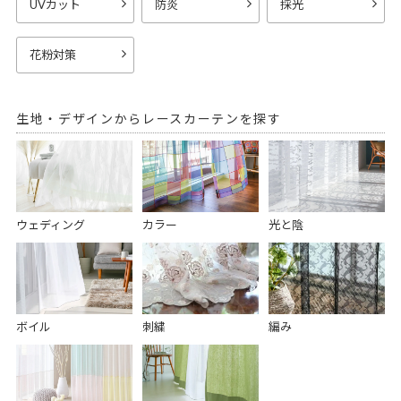
UVカット
防炎
採光
花粉対策
生地・デザインからレースカーテンを探す
ウェディング
カラー
光と陰
ボイル
刺繍
編み