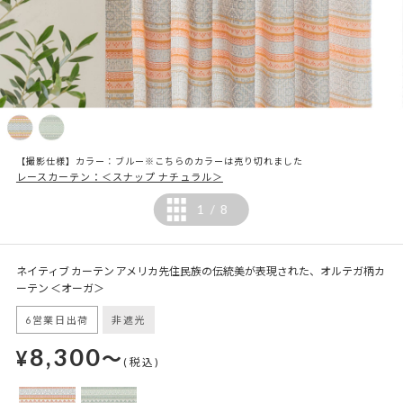
【撮影仕様】カラー：ブルー※こちらのカラーは売り切れました
レースカーテン：＜スナップ ナチュラル＞
1
8
/
ネイティブ カーテン アメリカ先住民族の伝統美が表現された、オルテガ柄カ
ーテン ＜オーガ＞
6営業日出荷
非遮光
8,300
¥
～
(税込)