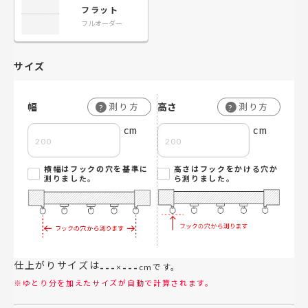
フラット
フルオーダー
サイズ
幅
高さ
測り方
測り方
?
?
cm
cm
横幅はフックの穴を基準に
高さはフックをかける穴か
測りました。
ら測りました。
仕上がりサイズは
---
---
×
cmです。
※ゆとり分を加えたサイズが自動で計算されます。