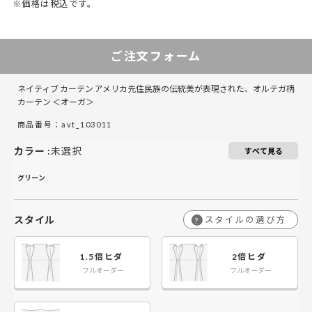
※価格は税込です。
50～100
50～140
101～200
141～285
201～300
286～420
301～400
ご注文フォーム
￥12,450
￥8,300
￥24,900
￥16,600
￥37,350
￥24,900
￥49,800
50～140
50～140
ネイティブ カーテン アメリカ先住民族の伝統美が表現された、オルテガ柄
￥16,350
￥10,900
￥32,700
￥21,800
￥49,050
￥32,700
￥65,400
141～200
141～200
カーテン ＜オーガ＞
商品番号：avt_103011
￥20,250
￥13,500
￥40,500
￥27,000
￥60,750
￥40,500
￥81,000
201～260
201～260
カラー
:
未選択
すべて見る
グリーン
スタイル
スタイルの選び方
?
1.5倍ヒダ
2倍ヒダ
フルオーダー
フルオーダー