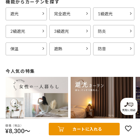
機能からカーテンを探す
遮光
完全遮光
1級遮光
2級遮光
3級遮光
防炎
保温
遮熱
防音
今人気の特集
価格（税込）
女性の一人暮らし
遮光カーテン
ホ
カートに入れる
¥8,300～
一人暮らしをする全ての女性の“欲しかったカーテン”がここにある。 「私の部屋に合うカーテンがほしい。」 そんなあなたに私の理想のお部屋をテーマ別にご紹介。
遮光カーテンで光をコントロールして、あなたの毎日をより快適に。