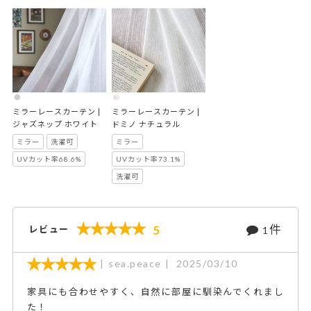
ミラーレースカーテン | 
ミラーレースカーテン | 
ジャズネップ ホワイト
ドミノ ナチュラル
ミラー
洗濯可
ミラー
UVカット率68.6%
UVカット率73.1%
洗濯可
件
5
レビュー
1
sea.peace
2025/03/10
家具にも合わせやすく、自然に部屋に馴染んでくれまし
た！