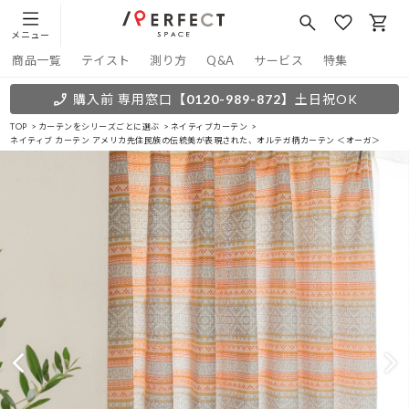
メニュー
商品一覧
テイスト
測り方
Q&A
サービス
特集
購入前 専用窓口
【0120-989-872】
土日祝OK
TOP
カーテンをシリーズごとに選ぶ
ネイティブカーテン
ネイティブ カーテン アメリカ先住民族の伝統美が表現された、オルテガ柄カーテン ＜オーガ＞