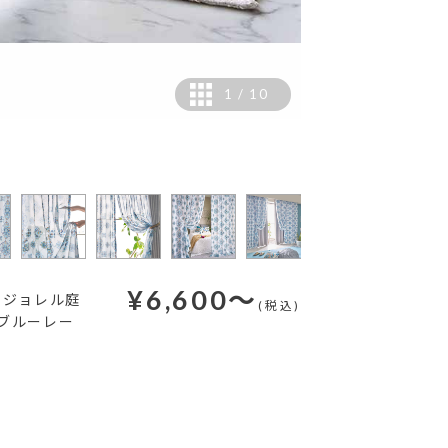
1
/
10
工
¥
6,600
～
マジョレル庭
(税込)
ブルーレー