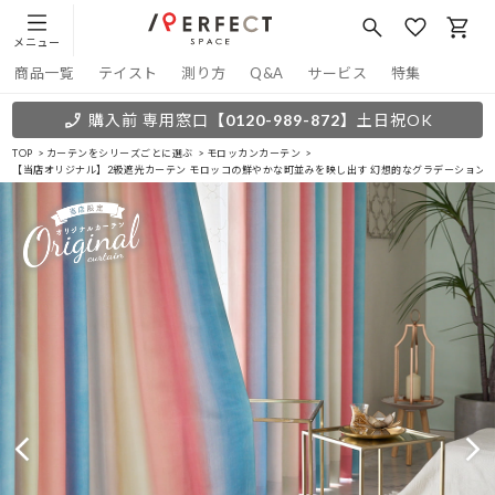
メニュー
商品一覧
テイスト
測り方
Q&A
サービス
特集
購入前 専用窓口
【0120-989-872】
土日祝OK
TOP
カーテンをシリーズごとに選ぶ
モロッカンカーテン
【当店オリジナル】2級遮光カーテン モロッコの鮮やかな町並みを映し出す 幻想的なグラデーションカ