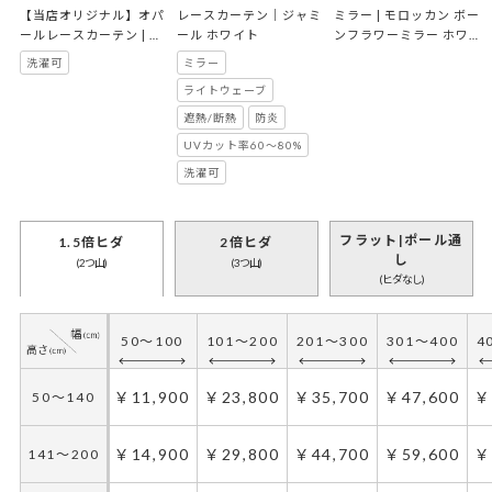
【当店オリジナル】オパ
レースカーテン｜ジャミ
ミラー | モロッカン ボー
ールレースカーテン | シ
ール ホワイト
ンフラワーミラー ホワイ
ャウエン ホワイト
ト
洗濯可
ミラー
ライトウェーブ
遮熱/断熱
防炎
UVカット率60～80%
洗濯可
フラット|ポール通
1.5倍ヒダ
2倍ヒダ
し
(2つ山)
(3つ山)
(ヒダなし)
50～100
101～200
201～300
301～400
4
￥11,900
￥23,800
￥35,700
￥47,600
￥
50～140
￥14,900
￥29,800
￥44,700
￥59,600
￥
141～200