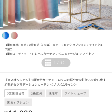
【撮影仕様】ヒダ：2倍ヒダ（3つ山） カラー：ピンク オプション：ライトウェー
ブ加工
レースカーテン：＜ニュアージュ ホワイト＞
【撮影コーディネート】
1
12
/
【当店オリジナル】2級遮光カーテン モロッコの鮮やかな町並みを映し出す
幻想的なグラデーションカーテン ＜プリズムライン＞
5営業日出荷
2級遮光
洗濯可
ライトウェーブ
裏地オプション