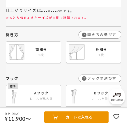
仕上がりサイズは
---
---
×
cmです。
※ゆとり分を加えたサイズが自動で計算されます。
開き方
開き方の選び方
?
両開き
片開き
フック
フックの選び方
?
Aフック
Bフック
レールが見える
レールを隠す
価格（税込）
カートに入れる
¥11,900～
遮光裏地