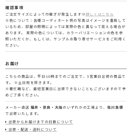
確認事項
ご注文サイズによって巾継ぎが発生します⇒
詳しくはこちら
※色について：各種コーディネート例の写真はイメージを重視して
いるため、部屋の照明によっては実際の色と異なって見える場合が
あります。 実際の色については、カラーバリエーションの色を参
照いただくか、もしくは、サンプルお取り寄せサービスをご利用く
ださい。
お届け
こちらの商品は、平日10時までのご注文で、5営業日出荷の商品で
す。
※土日祝を除きます。
※繁忙期など、最短営業日に出荷できないこともございますので予
めご了承ください。
メーカー直送
福井・奈良・大阪
のいずれかの工場より、
佐川急便
で出荷いたします。
出荷からお届けまでの日数について
出荷・配送・送料について