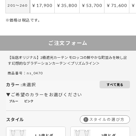
￥17,900
￥35,800
￥53,700
￥71,600
￥
201～260
※価格は税込です。
50～100
50～130
101～200
131～285
201～300
286～420
421～555
301～400
5
ご注文フォーム
￥17,850
￥11,900
￥35,700
￥23,800
￥53,550
￥35,700
￥47,600
￥71,400
￥
50～140
50～140
【当店オリジナル】2級遮光カーテン モロッコの鮮やかな町並みを映し出
￥22,350
￥14,900
￥44,700
￥29,800
￥67,050
￥44,700
￥59,600
￥89,400
￥
141～200
141～200
す 幻想的なグラデーションカーテン ＜プリズムライン＞
商品番号：ns_0470
￥26,850
￥17,900
￥53,700
￥35,800
￥80,550
￥53,700
￥71,600
￥107,400
￥
201～260
201～260
カラー
:
未選択
すべて見る
▼ご希望のカラーをお選びください
ブルー
ピンク
スタイル
スタイルの選び方
?
1.5倍ヒダ
2倍ヒダ