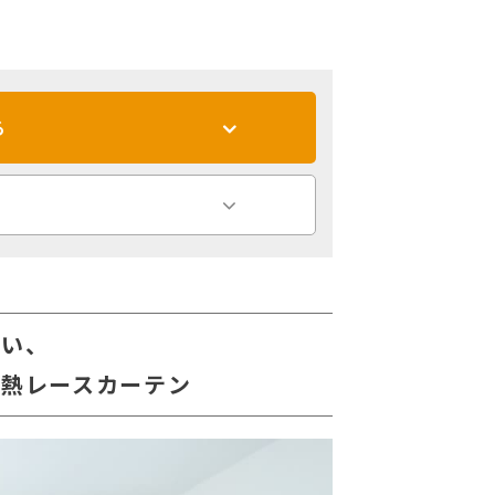
る
しい、
遮熱レースカーテン