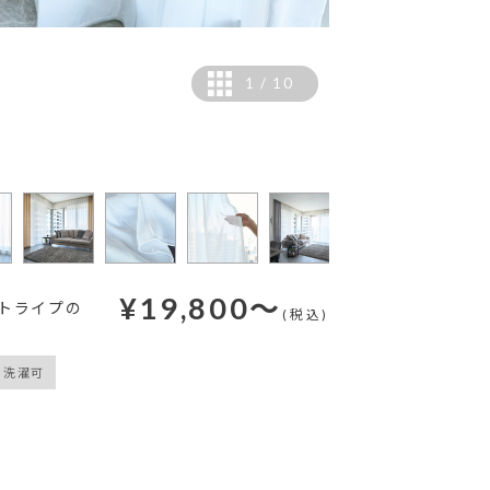
1
/
10
【撮影コーディネート】
¥
19,800
～
トライプの
(税込)
洗濯可