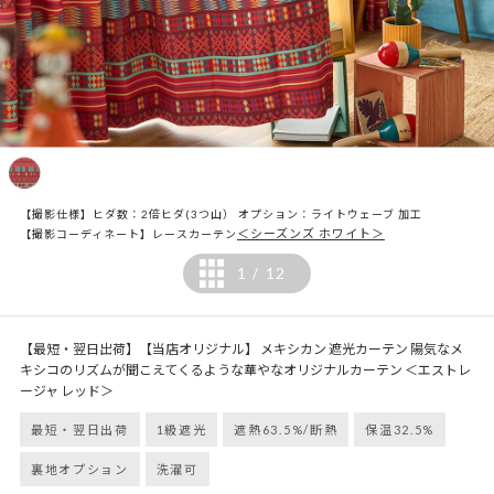
【撮影仕様】ヒダ数：2倍ヒダ(3つ山） オプション：ライトウェーブ 加工
＜シーズンズ ホワイト＞
【撮影コーディネート】レースカーテン
1
12
/
【最短・翌日出荷】【当店オリジナル】 メキシカン 遮光カーテン 陽気なメ
キシコのリズムが聞こえてくるような華やなオリジナルカーテン ＜エストレ
ージャ レッド＞
最短・翌日出荷
1級遮光
遮熱63.5%/断熱
保温32.5%
裏地オプション
洗濯可