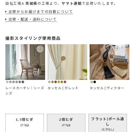
自社工場A
茨城県
の工場より、
ヤマト運輸
で出荷いたします。
出荷からお届けまでの日数について
出荷・配送・送料について
撮影スタイリング使用商品
レースカーテン｜シーズ
タッセル | ガレット
タッセル | ヴィクター
ンズ
フラット|ポール通
1.5倍ヒダ
2倍ヒダ
し
(2つ山)
(3つ山)
(ヒダなし)