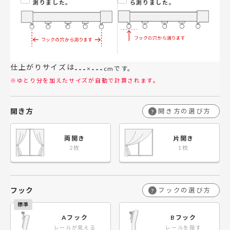
測りました。
ら測りました。
仕上がりサイズは
---
---
×
cmです。
※ゆとり分を加えたサイズが自動で計算されます。
開き方
開き方の選び方
?
両開き
片開き
フック
フックの選び方
?
Aフック
Bフック
レールが見える
レールを隠す