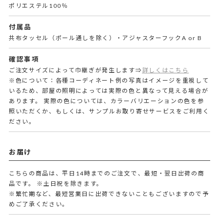
ポリエステル100％
付属品
共布タッセル（ポール通しを除く）・アジャスターフックA or B
確認事項
ご注文サイズによって巾継ぎが発生します⇒
詳しくはこちら
※色について：各種コーディネート例の写真はイメージを重視して
いるため、部屋の照明によっては実際の色と異なって見える場合が
あります。 実際の色については、カラーバリエーションの色を参
照いただくか、もしくは、サンプルお取り寄せサービスをご利用く
ださい。
お届け
こちらの商品は、平日14時までのご注文で、最短・翌日出荷の商
品です。
※土日祝を除きます。
※繁忙期など、最短営業日に出荷できないこともございますので予
めご了承ください。