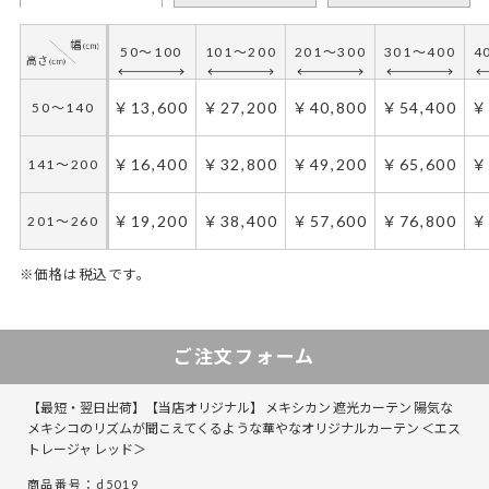
50～100
101～200
201～300
301～400
4
￥13,600
￥27,200
￥40,800
￥54,400
￥
50～140
￥16,400
￥32,800
￥49,200
￥65,600
￥
141～200
￥19,200
￥38,400
￥57,600
￥76,800
￥
201～260
※価格は税込です。
50～100
50～130
101～200
131～285
201～300
286～420
421～555
301～400
5
ご注文フォーム
￥20,400
￥13,600
￥40,800
￥27,200
￥61,200
￥40,800
￥54,400
￥81,600
￥
50～140
50～140
【最短・翌日出荷】【当店オリジナル】 メキシカン 遮光カーテン 陽気な
￥24,600
￥16,400
￥49,200
￥32,800
￥73,800
￥49,200
￥65,600
￥98,400
￥
141～200
141～200
メキシコのリズムが聞こえてくるような華やなオリジナルカーテン ＜エス
トレージャ レッド＞
￥28,800
￥19,200
￥57,600
￥38,400
￥86,400
￥57,600
￥76,800
￥115,200
￥
201～260
201～260
商品番号：d5019