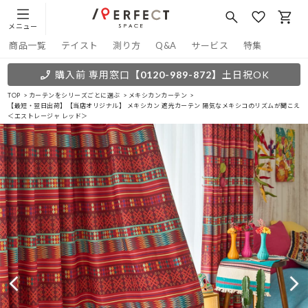
メニュー
商品一覧
テイスト
測り方
Q&A
サービス
特集
購入前 専用窓口
【0120-989-872】
土日祝OK
TOP
カーテンをシリーズごとに選ぶ
メキシカンカーテン
【最短・翌日出荷】【当店オリジナル】 メキシカン 遮光カーテン 陽気なメキシコのリズムが聞こえ
＜エストレージャ レッド＞