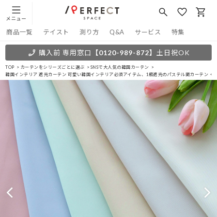
メニュー
商品一覧
テイスト
測り方
Q&A
サービス
特集
購入前 専用窓口
【0120-989-872】
土日祝OK
TOP
カーテンをシリーズごとに選ぶ
SNSで大人気の韓国カーテン
韓国インテリア 遮光カーテン 可愛い韓国インテリア必須アイテム、1級遮光のパステル調カーテン ＜