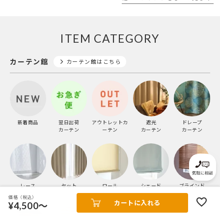
ITEM CATEGORY
カーテン館
カーテン館はこちら
新着商品
翌日出荷
アウトレットカ
遮光
ドレープ
カーテン
ーテン
カーテン
カーテン
レース
セット
ロール
シェード
ブラインド
カーテン
スクリーン
価格（税込）
カートに入れる
¥4,500～