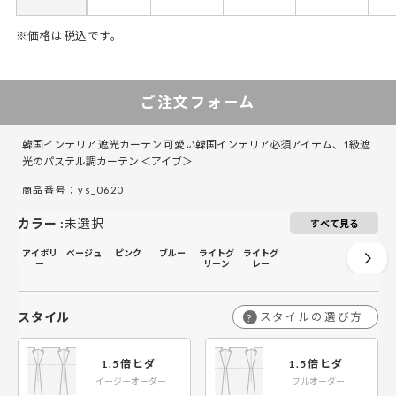
※価格は税込です。
50～130
50～100
131～285
101～200
286～420
201～300
421～555
301～400
55
4
ご注文フォーム
￥5,400
￥8,100
￥10,800
￥16,200
￥16,200
￥24,300
￥21,600
￥32,400
￥2
￥
50～140
50～140
韓国インテリア 遮光カーテン 可愛い韓国インテリア必須アイテム、1級遮
￥10,350
￥6,900
￥13,800
￥20,700
￥20,700
￥31,050
￥27,600
￥41,400
￥3
￥
141～200
141～200
光のパステル調カーテン ＜アイブ＞
商品番号：ys_0620
￥12,600
￥8,400
￥16,800
￥25,200
￥25,200
￥37,800
￥33,600
￥50,400
￥4
￥
201～260
201～260
カラー
:
未選択
すべて見る
アイボリ
ベージュ
ピンク
ブルー
ライトグ
ライトグ
ー
リーン
レー
スタイル
スタイルの選び方
?
1.5倍ヒダ
1.5倍ヒダ
イージーオーダー
フルオーダー