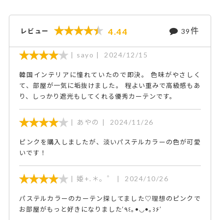
件
4.44
レビュー
39
sayo
2024/12/15
韓国インテリアに憧れていたので即決。 色味がやさしく
て、部屋が一気に垢抜けました。 程よい重みで高級感もあ
り、しっかり遮光もしてくれる優秀カーテンです。
あやの
2024/11/26
ピンクを購入しましたが、淡いパステルカラーの色が可愛
いです！
姫+.＊。゜
2024/10/26
パステルカラーのカーテン探してました♡理想のピンクで
お部屋がもっと好きになりました‘٩꒰｡•◡•｡꒱۶’