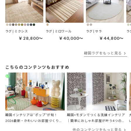
ラグ | ミクシス
ラグ | ミロワール
ラグ | サラ
ラ
￥28,800～
￥40,000～
￥44,800～
韓国ラグをもっと見る
こちらのコンテンツもおすすめ
韓国インテリアは“ポップ”が旬！
韓国×モダンでつくる洗練インテリア
2026最新・かわいいお部屋づくりガ
｜簡単におしゃれ部屋が叶う4つのコ
イド
ツと主役アイテム
他のコンテンツをもっと見る