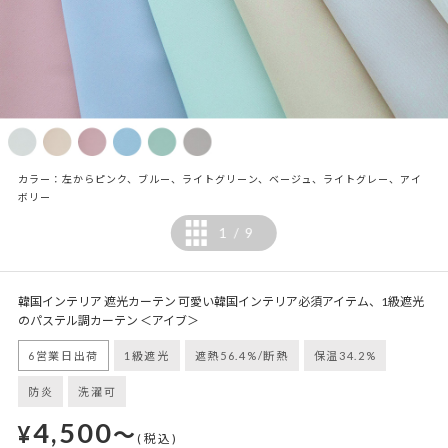
カラー：左からピンク、ブルー、ライトグリーン、ベージュ、ライトグレー、アイ
ボリー
1
9
/
韓国インテリア 遮光カーテン 可愛い韓国インテリア必須アイテム、1級遮光
のパステル調カーテン ＜アイブ＞
6営業日出荷
1級遮光
遮熱56.4%/断熱
保温34.2%
防炎
洗濯可
4,500
¥
～
(税込)