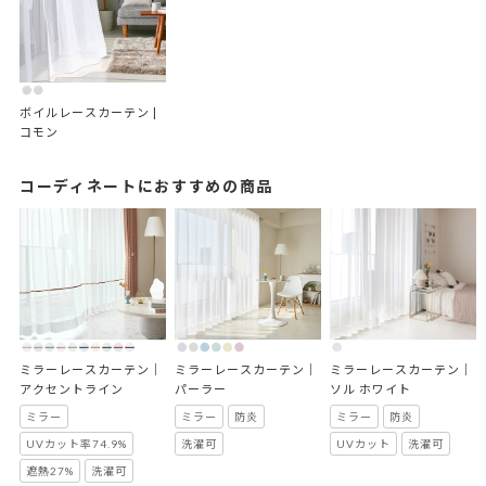
ボイルレースカーテン | 
コモン
コーディネートにおすすめの商品
ミラーレースカーテン｜
ミラーレースカーテン｜
ミラーレースカーテン｜
アクセントライン
パーラー
ソル ホワイト
ミラー
ミラー
防炎
ミラー
防炎
UVカット率74.9%
洗濯可
UVカット
洗濯可
遮熱27%
洗濯可