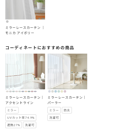
ミラーレースカーテン ｜
モニカ アイボリー
コーディネートにおすすめの商品
ミラーレースカーテン｜
ミラーレースカーテン｜
アクセントライン
パーラー
ミラー
ミラー
防炎
UVカット率74.9%
洗濯可
遮熱27%
洗濯可