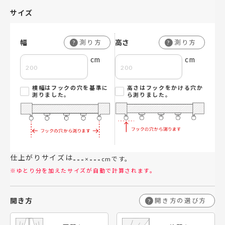
サイズ
幅
高さ
測り方
測り方
?
?
cm
cm
横幅はフックの穴を基準に
高さはフックをかける穴か
測りました。
ら測りました。
仕上がりサイズは
---
---
×
cmです。
※ゆとり分を加えたサイズが自動で計算されます。
開き方
開き方の選び方
?