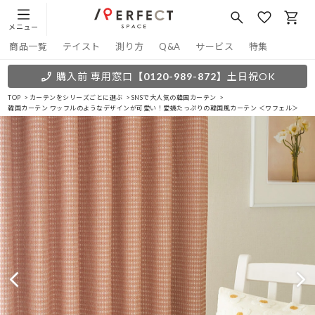
メニュー
商品一覧
テイスト
測り方
Q&A
サービス
特集
購入前 専用窓口
【0120-989-872】
土日祝OK
TOP
カーテンをシリーズごとに選ぶ
SNSで大人気の韓国カーテン
韓国カーテン ワッフルのようなデザインが可愛い！愛嬌たっぷりの韓国風カーテン ＜ワフェル＞