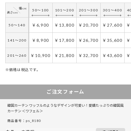
50～100
101～200
201～300
301～400
40
50～100
101～200
201～300
301～400
4
￥6,200
￥12,400
￥18,600
￥24,800
￥3
50～140
￥6,900
￥13,800
￥20,700
￥27,600
￥
50～140
￥7,900
￥15,800
￥23,700
￥31,600
￥3
141～200
￥8,900
￥17,800
￥26,700
￥35,600
￥
141～200
￥9,600
￥19,200
￥28,800
￥38,400
￥4
201～260
￥10,900
￥21,800
￥32,700
￥43,600
￥
201～260
※価格は税込です。
50～100
50～130
101～200
131～285
201～300
286～420
301～400
421～555
4
5
ご注文フォーム
￥10,350
￥6,900
￥20,700
￥13,800
￥31,050
￥20,700
￥41,400
￥27,600
￥
￥
50～140
50～140
韓国カーテン ワッフルのようなデザインが可愛い！愛嬌たっぷりの韓国風
￥13,350
￥8,900
￥26,700
￥17,800
￥40,050
￥26,700
￥53,400
￥35,600
￥
￥
141～200
141～200
カーテン ＜ワフェル＞
商品番号：ps_8180
￥16,350
￥10,900
￥32,700
￥21,800
￥49,050
￥32,700
￥65,400
￥43,600
￥
￥
201～260
201～260