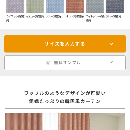
ライラック(2級遮
イエロー(2級遮光)
ブルー(2級遮光)
オレンジ(2級遮光)
ライトグレー(2級
グレー(2級遮光)
光)
遮光)
サイズを入力する
無料サンプル
ワッフルのようなデザインが可愛い
愛嬌たっぷりの韓国風カーテン