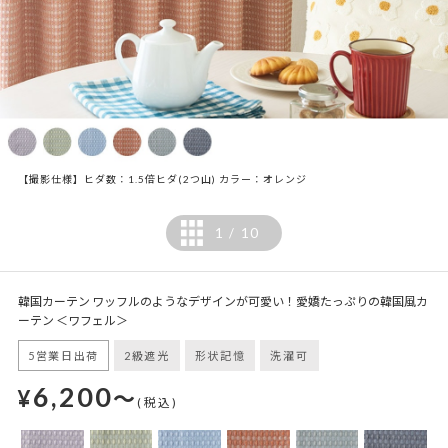
【撮影仕様】ヒダ数：1.5倍ヒダ(2つ山) カラー：オレンジ
1
10
/
韓国カーテン ワッフルのようなデザインが可愛い！愛嬌たっぷりの韓国風カ
ーテン ＜ワフェル＞
5営業日出荷
2級遮光
形状記憶
洗濯可
6,200
¥
～
(税込)