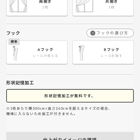
両開き
片開き
フック
フックの選び方
?
Aフック
Bフック
レールが見える
レールを隠す
形状記憶加工
形状記憶加工が無料です。
※1枚あたり横300cm×高さ260cmを超えるサイズの場合、
機械に入らないため加工が付きません。
仕上がりイメージの確認