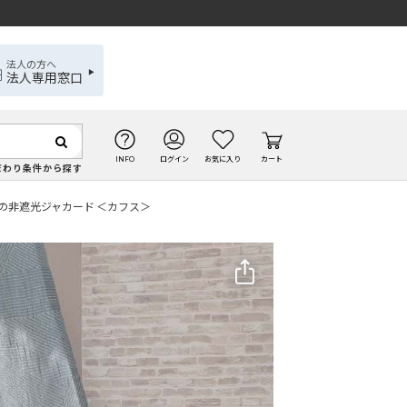
法人の方へ
法人専用窓口
INFO
ログイン
お気に入り
カート
だわり条件から探す
の非遮光ジャカード ＜カフス＞