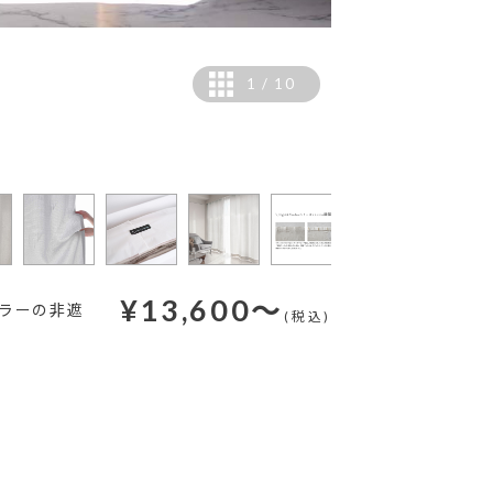
1
/
10
カラー：グリーン
¥
13,600
～
ラーの非遮
(税込)