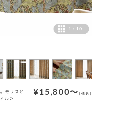
1
/
10
カラー：ゴールド
¥
15,800
～
ス。モリスと
(税込)
ヴィル＞