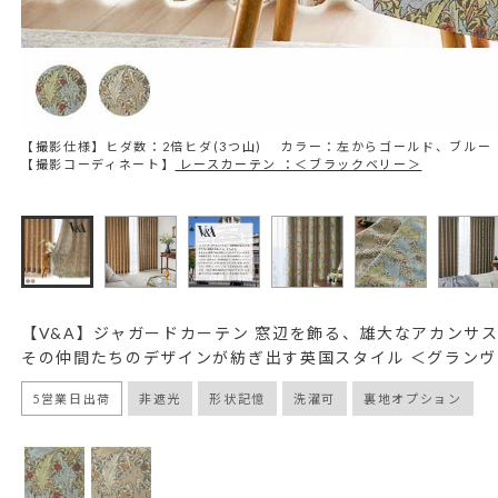
【撮影仕様】ヒダ数：2倍ヒダ(3つ山) カラー：左からゴールド、ブルー
【撮影コーディネート】
レースカーテン ：＜ブラックベリー＞
【V&A】ジャガードカーテン 窓辺を飾る、雄大なアカンサ
その仲間たちのデザインが紡ぎ出す英国スタイル ＜グラン
5営業日出荷
非遮光
形状記憶
洗濯可
裏地オプション