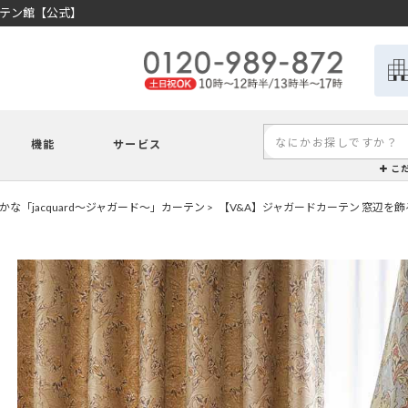
ーテン館【公式】
機能
サービス
こ
な「jacquard～ジャガード～」カーテン
【V&A】ジャガードカーテン 窓辺を