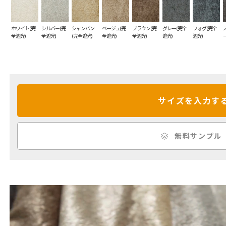
ホワイト(完
シルバー(完
シャンパン
ベージュ(完
ブラウン(完
グレー(完全
フォグ(完全
全遮光)
全遮光)
(完全遮光)
全遮光)
全遮光)
遮光)
遮光)
サイズを入力す
無料サンプル