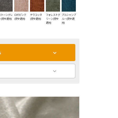
ストーングレ
ロゼピンク
テラコッタ
フォレストグ
プルシャンブ
ー(完全遮光)
(完全遮光)
(完全遮光)
リーン(完全
ルー(完全遮
遮光)
光)
る