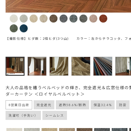
【撮影仕様】ヒダ数：2倍ヒダ(3つ山) カラー：左からテラコッタ、フ
大人の品格を纏うベルベッドの輝き、完全遮光＆広窓仕様の
ダーカーテン ＜ロイヤルベルベット＞
8営業日出荷
完全遮光
遮熱58.6%/断熱
保温32.4%
防音
洗濯可（手洗い）
シームレス