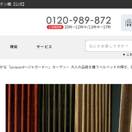
ーテン館【公式】
機能
サービス
こ
な「jacquard～ジャガード～」カーテン
大人の品格を纏うベルベッドの輝き、