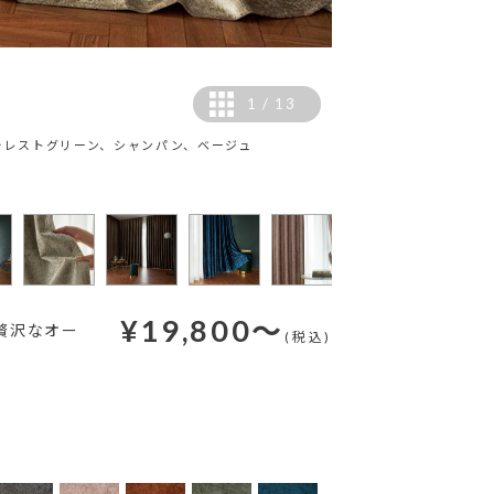
1
/
13
ォレストグリーン、シャンパン、ベージュ
カラー：ベージュ 【撮影
¥
19,800
～
贅沢なオー
(税込)