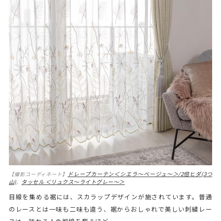
ドレープカーテン＜シエラ～ベージュ～＞/2倍ヒダ(3つ
【撮影コーディネート】
山)
タッセル ＜リュクス～ライトグレー～＞
、
目線を集める裾には、スカラップデザインが施されています。普通
のレースとは一味も二味も違う、裾からおしゃれで美しい刺繍レー