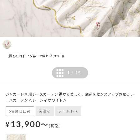
【撮影仕様】ヒダ数：2倍ヒダ(3つ山)
1
15
/
ジャガード 刺繍レースカーテン 裾から美しく、窓辺をセンスアップさせるレ
ースカーテン ＜レーシィ ホワイト＞
5営業日出荷
洗濯可
シームレス
13,900
¥
～
(税込)