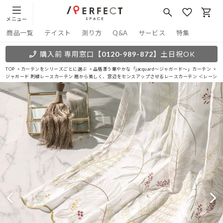
メニュー
商品一覧
テイスト
測り方
Q&A
サービス
特集
購入前 専用窓口
【0120-989-872】
土日祝OK
TOP
カーテンをシリーズごとに選ぶ
品格漂う華やかな「jacquard～ジャガード～」カーテン
ジャガード 刺繍レースカーテン 裾から美しく、窓辺をセンスアップさせるレースカーテン ＜レーシィ