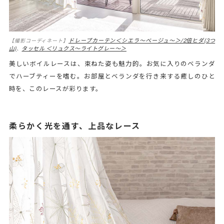
ドレープカーテン＜シエラ～ベージュ～＞/2倍ヒダ(3つ
【撮影コーディネート】
山)
タッセル ＜リュクス～ライトグレー～＞
、
美しいボイルレースは、束ねた姿も魅力的。お気に入りのベランダ
でハーブティーを嗜む。お部屋とベランダを行き来する癒しのひと
時を、このレースが彩ります。
柔らかく光を通す、上品なレース