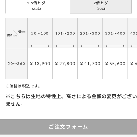
1.5倍ヒダ
2倍ヒダ
(2つ山)
(3つ山)
50～100
101～200
201～300
301～400
40
￥13,900
￥27,800
￥41,700
￥55,600
￥6
50～260
※価格は税込です。
※こちらは生地の特性上、高さによる金額の変更がござい
ません。
50～100
101～200
201～300
301～400
4
ご注文フォーム
￥20,850
￥41,700
￥62,550
￥83,400
￥1
50～260