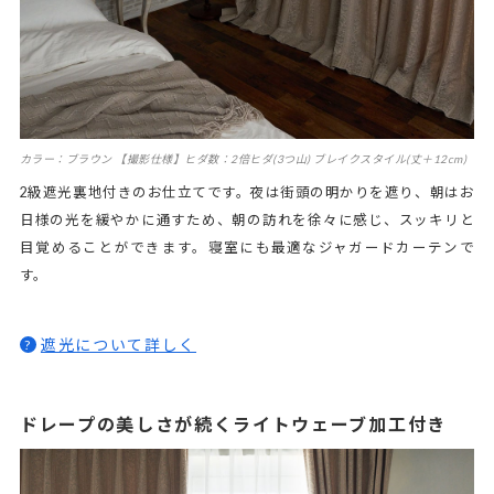
カラー：ブラウン 【撮影仕様】ヒダ数：2倍ヒダ(3つ山) ブレイクスタイル(丈＋12cm)
2級遮光裏地付きのお仕立てです。夜は街頭の明かりを遮り、朝はお
日様の光を緩やかに通すため、朝の訪れを徐々に感じ、スッキリと
目覚めることができます。寝室にも最適なジャガードカーテンで
す。
遮光について詳しく
?
ドレープの美しさが続くライトウェーブ加工付き