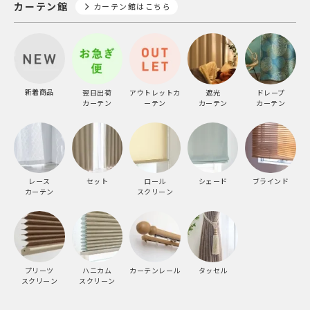
カーテン館
カーテン館はこちら
新着商品
翌日出荷
アウトレットカ
遮光
ドレープ
カーテン
ーテン
カーテン
カーテン
レース
セット
ロール
シェード
ブラインド
カーテン
スクリーン
プリーツ
ハニカム
カーテンレール
タッセル
スクリーン
スクリーン