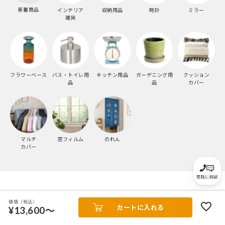
新着商品
インテリア
収納用品
時計
ミラー
雑貨
フラワーベース
バス・トイレ用
キッチン用品
ガーデニング用
クッション
品
品
カバー
マルチ
窓フィルム
のれん
カバー
機能からレースカーテンを探す
価格（税込）
カートに入れる
¥13,600～
遮像
ミラー
遮熱