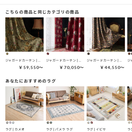
こちらの商品と同じカテゴリの商品
ジャガードカーテン | キルダ ペールグリーン
ジャガードカーテン | アンビール ルビーレッド
ジャガードカーテン | デールス ダークブラウン
￥59,550～
￥70,050～
￥44,550～
あなたにおすすめのラグ
ラグ | カメオ
ラグ | パメラ ラグ
ラグ | イビサ
ラ