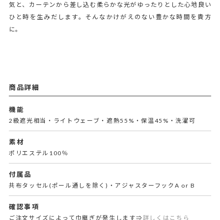
気と、カーテンから差し込む柔らかな光がゆったりとした心地良い
ひと時を生みだします。そんなかけがえのない豊かな時間を貴方
に。
商品詳細
機能
2級遮光相当・ライトウェーブ・遮熱55%・保温45%・洗濯可
素材
ポリエステル100％
付属品
共布タッセル(ポール通しを除く)・アジャスターフックA or B
確認事項
ご注文サイズによって巾継ぎが発生します⇒
詳しくはこちら