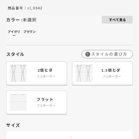
商品番号：cl_0342
￥28,800
￥19,200
￥57,600
￥38,400
￥86,400
￥57,600
￥76,800
￥115,200
￥
201～260
201～260
カラー
:
未選択
すべて見る
アイボリ
ブラウン
ー
スタイル
スタイルの選び方
?
2倍ヒダ
1.5倍ヒダ
フルオーダー
フルオーダー
フラット
フルオーダー
サイズ