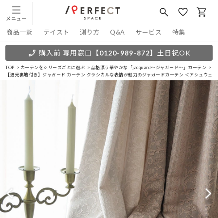
メニュー
商品一覧
テイスト
測り方
Q&A
サービス
特集
購入前 専用窓口
【0120-989-872】
土日祝OK
TOP
カーテンをシリーズごとに選ぶ
品格漂う華やかな「jacquard～ジャガード～」カーテン
【遮光裏地付き】ジャガード カーテン クラシカルな表情が魅力のジャガードカーテン ＜アシュウェル(