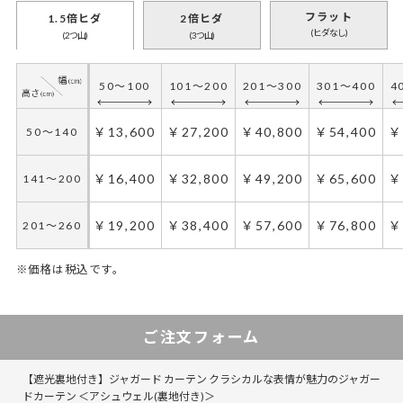
フラット
1.5倍ヒダ
2倍ヒダ
(ヒダなし)
(2つ山)
(3つ山)
50～100
101～200
201～300
301～400
4
￥13,600
￥27,200
￥40,800
￥54,400
￥
50～140
￥16,400
￥32,800
￥49,200
￥65,600
￥
141～200
￥19,200
￥38,400
￥57,600
￥76,800
￥
201～260
※価格は税込です。
50～100
50～130
101～200
131～285
201～300
286～420
421～555
301～400
5
ご注文フォーム
￥20,400
￥13,600
￥40,800
￥27,200
￥61,200
￥40,800
￥54,400
￥81,600
￥
50～140
50～140
【遮光裏地付き】ジャガード カーテン クラシカルな表情が魅力のジャガー
￥24,600
￥16,400
￥49,200
￥32,800
￥73,800
￥49,200
￥65,600
￥98,400
￥
141～200
141～200
ドカーテン ＜アシュウェル(裏地付き)＞