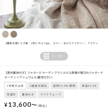
【撮影仕様】ヒダ数：2倍ヒダ(3つ山)、 カラー：左からアイボリー、ブラウン
1
10
/
【遮光裏地付き】ジャガード カーテン クラシカルな表情が魅力のジャガード
カーテン ＜アシュウェル(裏地付き)＞
9営業日出荷
2級遮光相当
遮熱55.0%/断熱
保温45.0%
洗濯可
裏地付き
ライトウェーブ
13,600
¥
～
(税込)