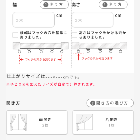
幅
高さ
測り方
測り方
?
?
cm
cm
横幅はフックの穴を基準に
高さはフックをかける穴か
測りました。
ら測りました。
仕上がりサイズは
---
---
×
cmです。
※ゆとり分を加えたサイズが自動で計算されます。
開き方
開き方の選び方
?
両開き
片開き