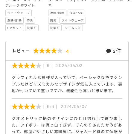
アルーラ ホワイト
ネ
ライトウェーブ
遮熱/断熱
保温15%
遮熱/断熱
防炎
防炎
ライトウェーブ
UVカット
洗濯可
洗濯可
シームレス
件
4
レビュー
2
R
2025/06/02
グラフィカルな模様が入っていて、ベーシックな色でシン
プルだけどリズミカルなデザインが気に入っています。裏
地が付いていて重いですが、機能性も高いと思います。
Kei
2024/05/07
ジオメトリック柄のデザインにひと目惚れして選びまし
た。アイボリーは真っ白すぎず、ほんのりあたたかみがあ
って、部屋がやさしい雰囲気に。ジャカード織の立体感が