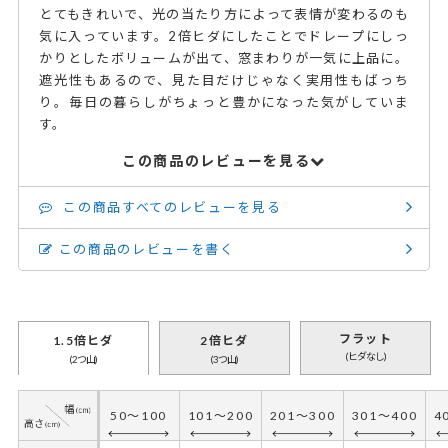
とてもきれいで、光の当たり方によって表情が変わるのも
気に入っています。2倍ヒダにしたことでドレープにしっ
かりとしたボリュームが出て、窓まわりが一気に上品に。
遮光性もあるので、見た目だけじゃなく実用性もばっち
り。毎日の暮らしがちょっと豊かになった気がしていま
す。
この商品のレビューを見る
この商品すべてのレビューを見る
この商品のレビューを書く
フラット
1.5倍ヒダ
2倍ヒダ
(ヒダなし)
(2つ山)
(3つ山)
50～100
101～200
201～300
301～400
4