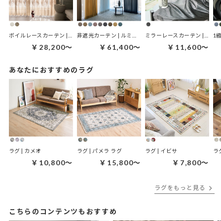
ボイルレースカーテン | カーム・トレース
非遮光カーテン | ルミナグラード
ミラーレースカーテン | ダークミラー ブラック
1
￥28,200～
￥61,400～
￥11,600～
あなたにおすすめのラグ
ラグ | カメオ
ラグ | パメラ ラグ
ラグ | イビサ
ラ
￥10,800～
￥15,800～
￥7,800～
ラグをもっと見る
こちらのコンテンツもおすすめ