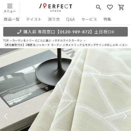
メニュー
商品一覧
テイスト
測り方
Q&A
サービス
特集
購入前 専用窓口
【0120-989-872】
土日祝OK
TOP
カーテンをシリーズごとに選ぶ
ホテルライクカーテン
【遮光裏地付き】2級遮光 ジャガード カーテン ジオメトリックなモダンデザインがおしゃれ ＜コンラ