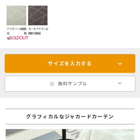
アイボリー(2級遮
カーキブラウン(2
光相
級遮光相当)
SOLDOUT
当)
サイズを入力する
無料サンプル
グラフィカルなジャカードカーテン