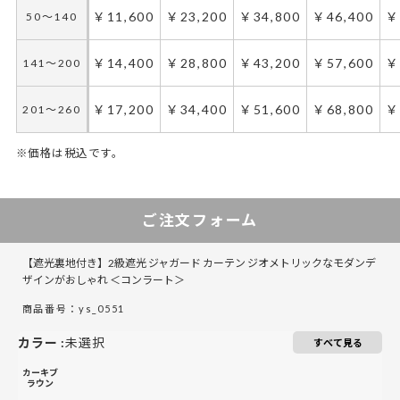
￥11,600
￥23,200
￥34,800
￥46,400
￥
50～140
￥14,400
￥28,800
￥43,200
￥57,600
￥
141～200
￥17,200
￥34,400
￥51,600
￥68,800
￥
201～260
※価格は税込です。
50～100
50～130
101～200
131～285
201～300
286～420
421～555
301～400
5
ご注文フォーム
￥17,400
￥11,600
￥34,800
￥23,200
￥52,200
￥34,800
￥46,400
￥69,600
￥
50～140
50～140
【遮光裏地付き】2級遮光 ジャガード カーテン ジオメトリックなモダンデ
￥21,600
￥14,400
￥43,200
￥28,800
￥64,800
￥43,200
￥57,600
￥86,400
￥
141～200
141～200
ザインがおしゃれ ＜コンラート＞
商品番号：ys_0551
￥25,800
￥17,200
￥51,600
￥34,400
￥77,400
￥51,600
￥68,800
￥103,200
￥
201～260
201～260
カラー
:
未選択
すべて見る
カーキブ
ラウン