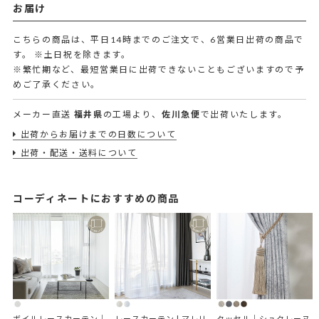
お届け
こちらの商品は、平日14時までのご注文で、6営業日出荷の商品で
す。
※土日祝を除きます。
※繁忙期など、最短営業日に出荷できないこともございますので予
めご了承ください。
メーカー直送
福井県
の工場より、
佐川急便
で出荷いたします。
出荷からお届けまでの日数について
出荷・配送・送料について
コーディネートにおすすめの商品
ボイルレースカーテン｜
レースカーテン | マレリ
タッセル｜シュクレーヌ