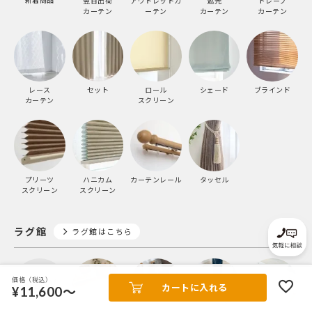
新着商品
翌日出荷
アウトレットカ
遮光
ドレープ
カーテン
ーテン
カーテン
カーテン
レース
セット
ロール
シェード
ブラインド
カーテン
スクリーン
プリーツ
ハニカム
カーテンレール
タッセル
スクリーン
スクリーン
ラグ館
ラグ館はこちら
価格（税込）
カートに入れる
¥11,600～