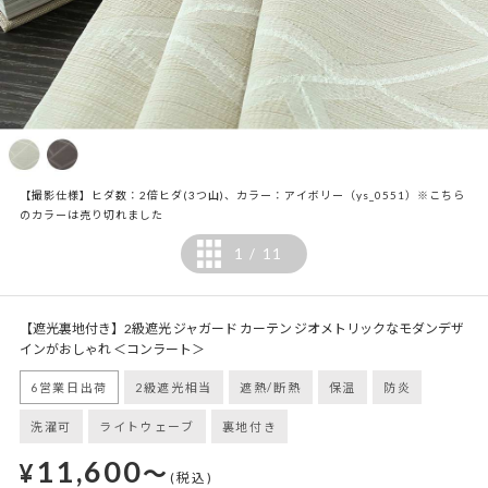
【撮影仕様】ヒダ数：2倍ヒダ(3つ山)、カラー：アイボリー（ys_0551）※こちら
のカラーは売り切れました
1
11
/
【遮光裏地付き】2級遮光 ジャガード カーテン ジオメトリックなモダンデザ
インがおしゃれ ＜コンラート＞
6営業日出荷
2級遮光相当
遮熱/断熱
保温
防炎
洗濯可
ライトウェーブ
裏地付き
11,600
¥
～
(税込)