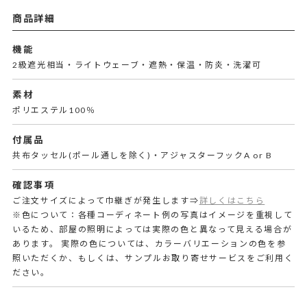
商品詳細
機能
2級遮光相当・ライトウェーブ・遮熱・保温・防炎・洗濯可
素材
ポリエステル100％
付属品
共布タッセル(ポール通しを除く)・アジャスターフックA or B
確認事項
ご注文サイズによって巾継ぎが発生します⇒
詳しくはこちら
※色について：各種コーディネート例の写真はイメージを重視して
いるため、部屋の照明によっては実際の色と異なって見える場合が
あります。 実際の色については、カラーバリエーションの色を参
照いただくか、もしくは、サンプルお取り寄せサービスをご利用く
ださい。