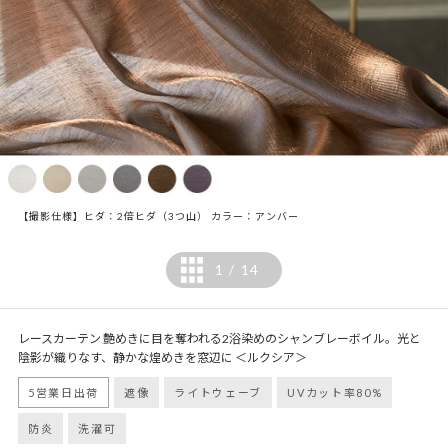
【撮影仕様】ヒダ：2倍ヒダ（3つ山） カラー：アンバー
1
14
/
レースカーテン 艶めきに目を奪われる2浴染めのシャンブレーボイル。光と
陰影が織りなす、静かな煌めきを窓辺に ＜ルクシア＞
5営業日出荷
遮像
ライトウェーブ
UVカット率80%
防炎
洗濯可