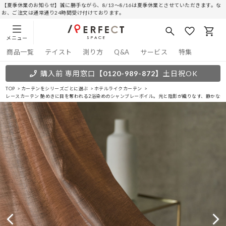
【夏季休業のお知らせ】誠に勝手ながら、8/13～8/16は夏季休業とさせていただきます。な
お、ご注文は通常通り24時間受け付けております。
メニュー
商品一覧
テイスト
測り方
Q&A
サービス
特集
購入前 専用窓口
【0120-989-872】
土日祝OK
TOP
カーテンをシリーズごとに選ぶ
ホテルライクカーテン
レースカーテン 艶めきに目を奪われる2浴染めのシャンブレーボイル。光と陰影が織りなす、静かな煌