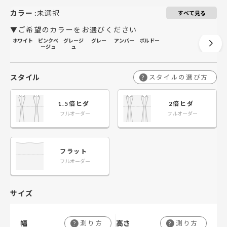
￥49,500
￥33,000
￥99,000
￥66,000
￥99,000
￥148,500
￥132,000
￥198,000
201～260
201～260
カラー
:
未選択
すべて見る
▼ご希望のカラーをお選びください
ホワイト
ピンクベ
グレージ
グレー
アンバー
ボルドー
ージュ
ュ
スタイル
スタイルの選び方
?
1.5倍ヒダ
2倍ヒダ
フルオーダー
フルオーダー
フラット
フルオーダー
サイズ
幅
高さ
測り方
測り方
?
?