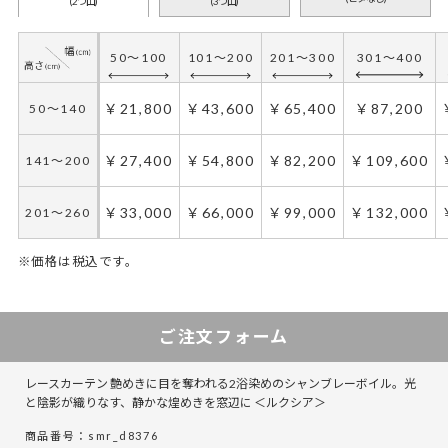
(2つ山)
(3つ山)
50～100
101～200
201～300
301～400
￥21,800
￥43,600
￥65,400
￥87,200
50～140
￥27,400
￥54,800
￥82,200
￥109,600
141～200
￥33,000
￥66,000
￥99,000
￥132,000
201～260
※価格は税込です。
50～100
50～130
101～200
131～285
286～420
201～300
421～555
301～400
ご注文フォーム
￥32,700
￥21,800
￥65,400
￥43,600
￥65,400
￥98,100
￥87,200
￥130,800
50～140
50～140
レースカーテン 艶めきに目を奪われる2浴染めのシャンブレーボイル。光
￥41,100
￥27,400
￥82,200
￥54,800
￥82,200
￥123,300
￥109,600
￥164,400
141～200
141～200
と陰影が織りなす、静かな煌めきを窓辺に ＜ルクシア＞
商品番号：smr_d8376