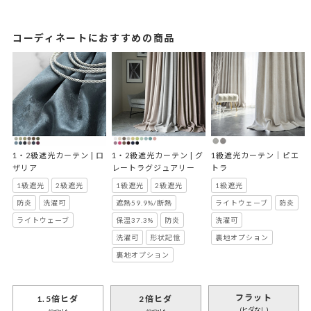
コーディネートにおすすめの商品
1・2級遮光カーテン | ロ
1・2級遮光カーテン | グ
1級遮光カーテン｜ピエ
ザリア
レートラグジュアリー
トラ
1級遮光
2級遮光
1級遮光
2級遮光
1級遮光
防炎
洗濯可
遮熱59.9%/断熱
ライトウェーブ
防炎
ライトウェーブ
保温37.3%
防炎
洗濯可
洗濯可
形状記憶
裏地オプション
裏地オプション
フラット
1.5倍ヒダ
2倍ヒダ
(ヒダなし)