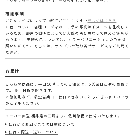
アジャスターフックA or B ※タッセルは付属しません
確認事項
ご注文サイズによって巾継ぎが発生します⇒
詳しくはこちら
※色について：各種コーディネート例の写真はイメージを重視して
いるため、部屋の照明によっては実際の色と異なって見える場合が
あります。 実際の色については、カラーバリエーションの色を参
照いただくか、もしくは、サンプルお取り寄せサービスをご利用く
ださい。
お届け
こちらの商品は、平日10時までのご注文で、5営業日出荷の商品で
す。
※土日祝を除きます。
※繁忙期など、最短営業日に出荷できないこともございますので予
めご了承ください。
メーカー直送
福井県
の工場より、
佐川急便
で出荷いたします。
出荷からお届けまでの日数について
出荷・配送・送料について